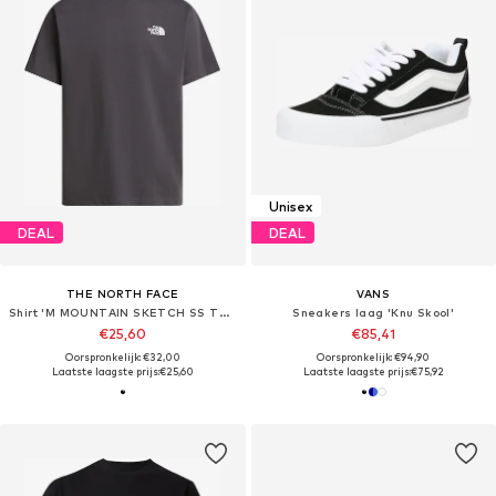
Unisex
DEAL
DEAL
THE NORTH FACE
VANS
Shirt 'M MOUNTAIN SKETCH SS TEE RELAXED'
Sneakers laag 'Knu Skool'
€25,60
€85,41
Oorspronkelijk: €32,00
Oorspronkelijk: €94,90
Laatste laagste prijs:
€25,60
Laatste laagste prijs:
€75,92