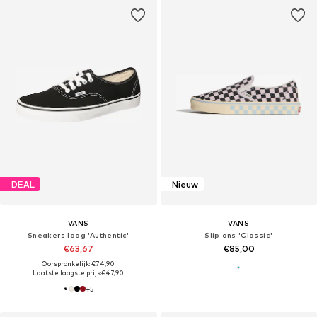
DEAL
Nieuw
VANS
VANS
Sneakers laag 'Authentic'
Slip-ons 'Classic'
€63,67
€85,00
Oorspronkelijk: €74,90
Laatste laagste prijs:
€47,90
+
5