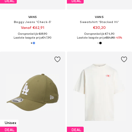
DEAL
DEAL
VANS
VANS
Baggy Jeans 'Check-5'
Sweatshirt 'Stacked Hi'
Vanaf €62,91
€30,20
Oorspronkelijk: €69,90
Oorspronkelijk: €74,90
Laatste laagste prijs:
€47,90
Laatste laagste prijs:
€54,90
-45%
Unisex
DEAL
DEAL