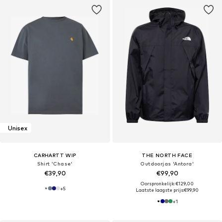
Unisex
CARHARTT WIP
THE NORTH FACE
Shirt 'Chase'
Outdoorjas 'Antora'
€39,90
€99,90
Oorspronkelijk: €129,00
+
5
Laatste laagste prijs:
€99,90
+
1