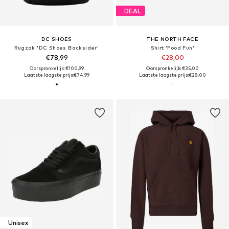
DEAL
DC SHOES
THE NORTH FACE
Rugzak 'DC Shoes Backsider'
Shirt 'Food Fun'
€78,99
€28,00
Oorspronkelijk: €100,99
Oorspronkelijk: €35,00
Laatste laagste prijs:
€74,99
Laatste laagste prijs:
€28,00
Unisex