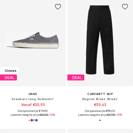
Unisex
DEAL
DEAL
VANS
CARHARTT WIP
Sneakers laag 'Authentic'
Regular Broek 'Brady'
Vanaf €55,93
€59,43
Oorspronkelijk: €79,90
Oorspronkelijk: €99,00
Laatste laagste prijs:
€63,92
-12%
Laatste laagste prijs:
€67,92
-12%