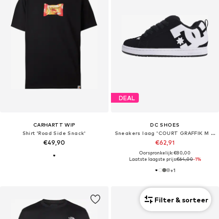
DEAL
CARHARTT WIP
DC SHOES
Shirt 'Road Side Snack'
Sneakers laag 'COURT GRAFFIK M SHOE'
€49,90
€62,91
Oorspronkelijk: €80,00
Laatste laagste prijs:
€64,00
-1%
+
1
Filter & sorteer