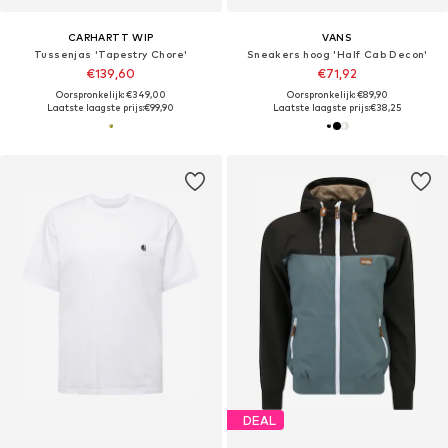
CARHARTT WIP
VANS
Tussenjas 'Tapestry Chore'
Sneakers hoog 'Half Cab Decon'
€139,60
€71,92
Oorspronkelijk: €349,00
Oorspronkelijk: €89,90
Laatste laagste prijs:
€99,90
Laatste laagste prijs:
€38,25
DEAL