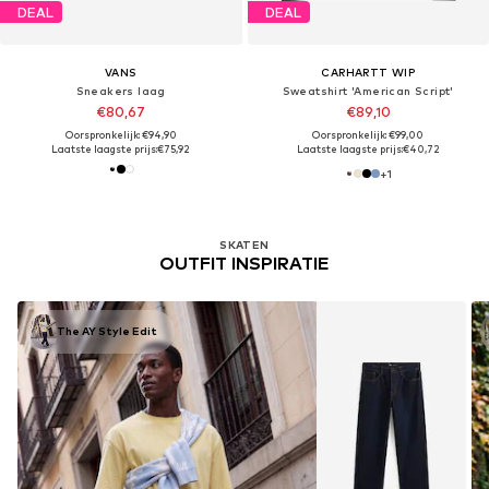
DEAL
DEAL
VANS
CARHARTT WIP
Sneakers laag
Sweatshirt 'American Script'
€80,67
€89,10
Oorspronkelijk: €94,90
Oorspronkelijk: €99,00
Laatste laagste prijs:
€75,92
Laatste laagste prijs:
€40,72
+
1
SKATEN
OUTFIT INSPIRATIE
The AY Style Edit