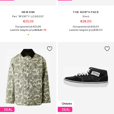
NEW ERA
THE NORTH FACE
Pet '9FORTY LOSDOD'
Shirt
€23,03
€28,00
Oorspronkelijk: €32,90
Oorspronkelijk: €35,00
Laatste laagste prijs:
€23,31
-1%
Laatste laagste prijs:
€28,00
Unisex
DEAL
DEAL