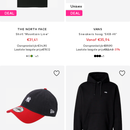
Unisex
DEAL
DEAL
THE NORTH FACE
VANS
Shirt 'Mountain Line'
Sneakers hoog 'SK8-HI'
€31,41
Vanaf €35,94
Oorspronkelijk: €34,90
Oorspronkelijk: €89,90
Laatste laagste prijs:
€19,12
Laatste laagste prijs:
€52,43
-31%
+
1
+
1