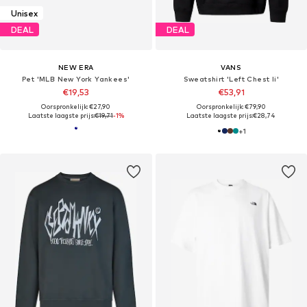
Unisex
DEAL
DEAL
NEW ERA
VANS
Pet 'MLB New York Yankees'
Sweatshirt 'Left Chest Ii'
€19,53
€53,91
Oorspronkelijk: €27,90
Oorspronkelijk: €79,90
Laatste laagste prijs:
€19,71
-1%
Laatste laagste prijs:
€28,74
+
1