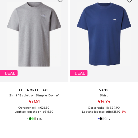
DEAL
DEAL
THE NORTH FACE
VANS
Shirt 'Evolution Simple Dome'
Shirt
€21,51
€14,94
Oorspronkelijk: €26,90
Oorspronkelijk: €24,90
Laatste laagste prijs:
€18,90
Laatste laagste prijs:
€15,92
-6%
+
14
+
2