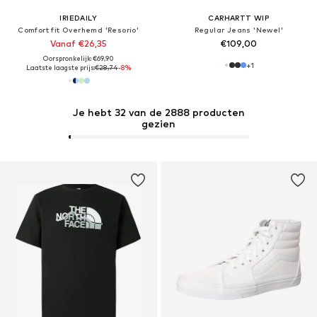
IRIEDAILY
CARHARTT WIP
Comfort fit Overhemd 'Resorio'
Regular Jeans 'Newel'
Vanaf €26,35
€109,00
Oorspronkelijk: €69,90
+
1
Laatste laagste prijs:
€28,74
-8%
Je hebt 32 van de 2888 producten
gezien