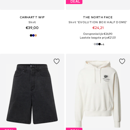
DEAL
CARHARTT WIP
THE NORTH FACE
Shirt
Shirt 'EVOLUTION BOX HALF DOME'
€39,00
€24,21
Oorspronkelijk: €26,90
Laatste laagste prijs:
€21,51
+
4