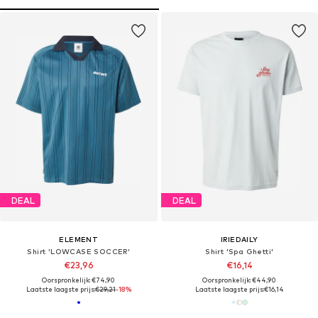
DEAL
DEAL
ELEMENT
IRIEDAILY
Shirt 'LOWCASE SOCCER'
Shirt 'Spa Ghetti'
€23,96
€16,14
Oorspronkelijk: €74,90
Oorspronkelijk: €44,90
Laatste laagste prijs:
€29,21
-18%
Laatste laagste prijs:
€16,14