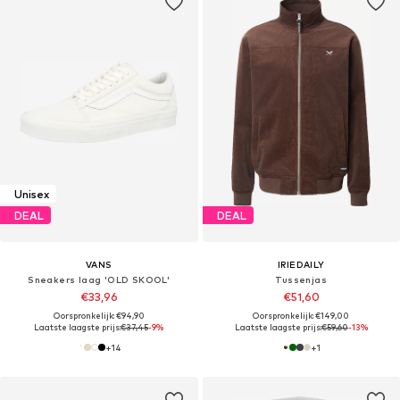
Unisex
DEAL
DEAL
VANS
IRIEDAILY
Sneakers laag 'OLD SKOOL'
Tussenjas
€33,96
€51,60
Oorspronkelijk: €94,90
Oorspronkelijk: €149,00
Laatste laagste prijs:
€37,45
-9%
Laatste laagste prijs:
€59,60
-13%
+
14
+
1