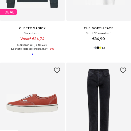
DEAL
CLEPTOMANICX
THE NORTH FACE
Sweatshirt
Shirt 'Essential'
Vanaf €34,74
€34,90
Oorspronkelijk: €84,90
+
3
Laatste laagste prijs:
€35,94
-3%