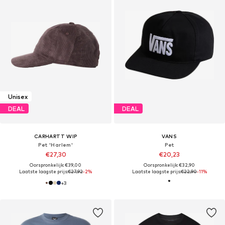
Unisex
DEAL
DEAL
CARHARTT WIP
VANS
Pet 'Harlem'
Pet
€27,30
€20,23
Oorspronkelijk: €39,00
Oorspronkelijk: €32,90
Laatste laagste prijs:
€27,92
-2%
Laatste laagste prijs:
€22,90
-11%
+
3