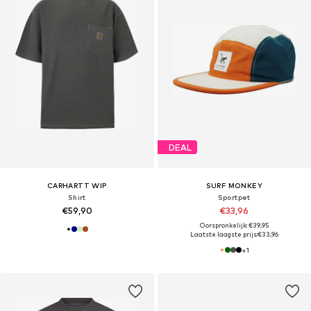
DEAL
CARHARTT WIP
SURF MONKEY
Shirt
Sportpet
€59,90
€33,96
Oorspronkelijk: €39,95
Laatste laagste prijs:
€33,96
+
1