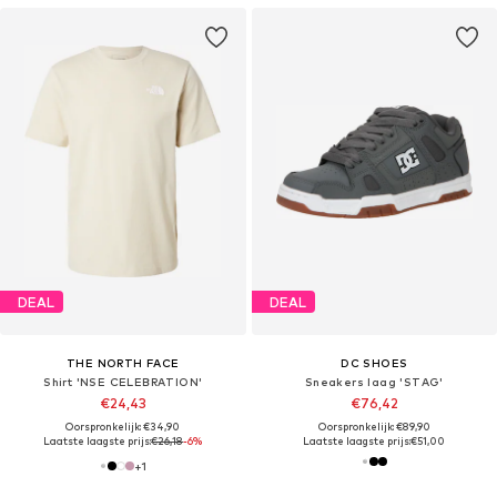
DEAL
DEAL
THE NORTH FACE
DC SHOES
Shirt 'NSE CELEBRATION'
Sneakers laag 'STAG'
€24,43
€76,42
Oorspronkelijk: €34,90
Oorspronkelijk: €89,90
Laatste laagste prijs:
€26,18
-6%
Laatste laagste prijs:
€51,00
+
1