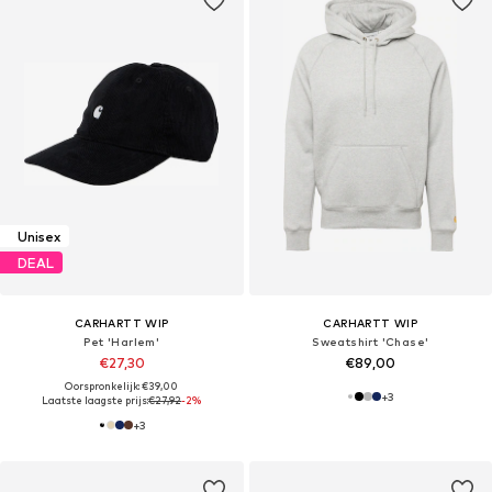
Unisex
DEAL
CARHARTT WIP
CARHARTT WIP
Pet 'Harlem'
Sweatshirt 'Chase'
€27,30
€89,00
Oorspronkelijk: €39,00
+
3
Laatste laagste prijs:
€27,92
-2%
+
3