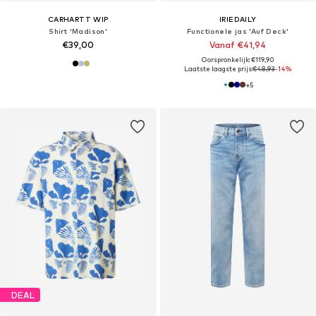
CARHARTT WIP
IRIEDAILY
Shirt 'Madison'
Functionele jas 'Auf Deck'
€39,00
Vanaf €41,94
Oorspronkelijk: €119,90
Laatste laagste prijs:
€48,93
-14%
+
5
DEAL