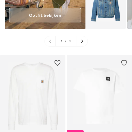
Outfit bekijken
1
/
3