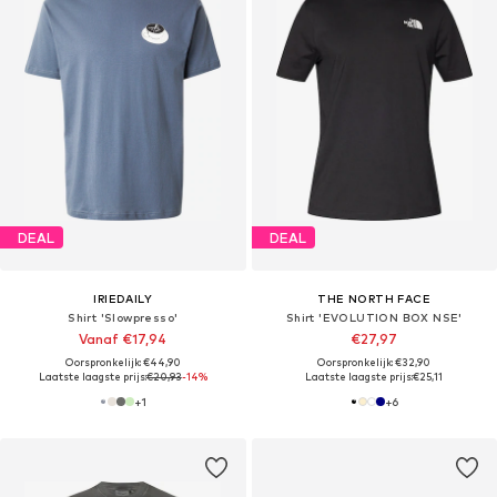
DEAL
DEAL
IRIEDAILY
THE NORTH FACE
Shirt 'Slowpresso'
Shirt 'EVOLUTION BOX NSE'
Vanaf €17,94
€27,97
Oorspronkelijk: €44,90
Oorspronkelijk: €32,90
Laatste laagste prijs:
€20,93
-14%
Laatste laagste prijs:
€25,11
+
1
+
6