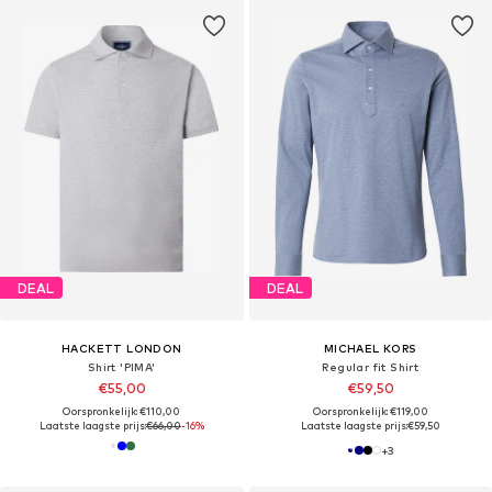
DEAL
DEAL
HACKETT LONDON
MICHAEL KORS
Shirt 'PIMA'
Regular fit Shirt
€55,00
€59,50
Oorspronkelijk: €110,00
Oorspronkelijk: €119,00
Laatste laagste prijs:
€66,00
-16%
Laatste laagste prijs:
€59,50
+
3