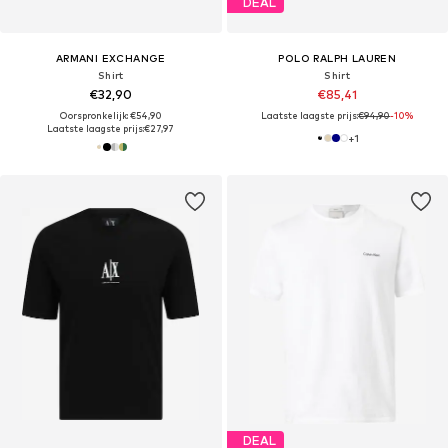
DEAL
ARMANI EXCHANGE
POLO RALPH LAUREN
Shirt
Shirt
€32,90
€85,41
Oorspronkelijk: €54,90
Laatste laagste prijs:
€94,90
-10%
Laatste laagste prijs:
€27,97
+
1
DEAL