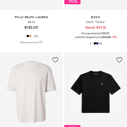
DEAL
POLO RALPH LAUREN
BOSS
Shirt
Shirt 'Tales'
€125,00
Vanaf €21,16
Oorspronkelijk: €59,90
+
21
Laatste laagste prijs:
€23,96
-11%
+
9