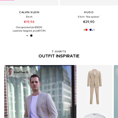
CALVIN KLEIN
HUGO
Shirt
Shirt 'Nesptee'
€19,96
€29,90
Oorspronkelijk: €59,90
+
1
Laatste laagste prijs:
€17,94
T-SHIRTS
OUTFIT INSPIRATIE
Steffen S.