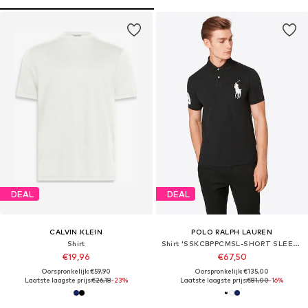
DEAL
DEAL
CALVIN KLEIN
POLO RALPH LAUREN
Shirt
Shirt 'SSKCBPPCMSL-SHORT SLEEVE-KNIT'
€19,96
€67,50
Oorspronkelijk: €59,90
Oorspronkelijk: €135,00
Laatste laagste prijs:
€26,18
-23%
Laatste laagste prijs:
€81,00
-16%