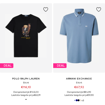
DEAL
DEAL
POLO RALPH LAUREN
ARMANI EXCHANGE
Shirt
Shirt
€116,10
€67,92
Oorspronkelijk: €145,00
Oorspronkelijk: €84,90
Laatste laagste prijs:
€62,91
Laatste laagste prijs:
€51,92
+
3