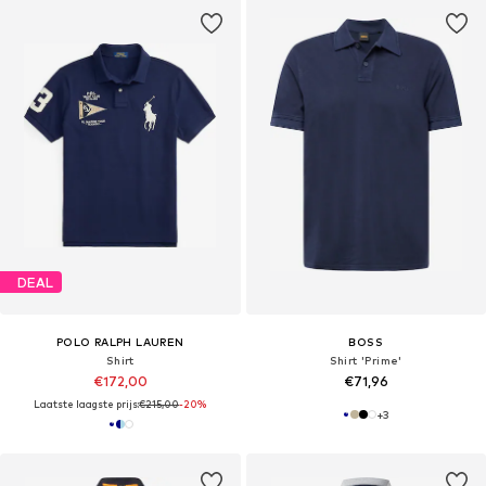
DEAL
POLO RALPH LAUREN
BOSS
Shirt
Shirt 'Prime'
€172,00
€71,96
Laatste laagste prijs:
€215,00
-20%
+
3