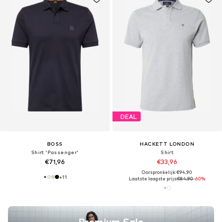
DEAL
BOSS
HACKETT LONDON
Shirt 'Passenger'
Shirt
€71,96
€33,96
Oorspronkelijk: €94,90
+
11
Laatste laagste prijs:
€84,90
-60%
Premium Sale