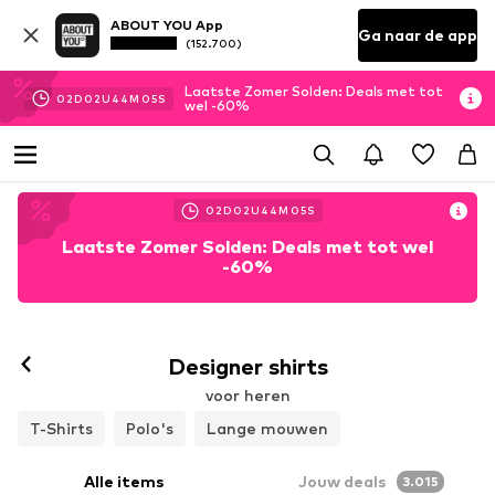
ABOUT YOU App
Ga naar de app
(152.700)
Laatste Zomer Solden: Deals met tot
02
D
02
U
44
M
03
S
wel -60%
02
D
02
U
44
M
03
S
Laatste Zomer Solden: Deals met tot wel
-60%
Designer shirts
voor heren
T-Shirts
Polo's
Lange mouwen
Alle items
Jouw deals
3.015