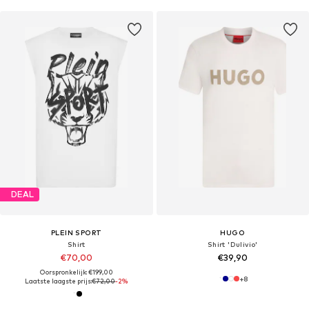
DEAL
PLEIN SPORT
HUGO
Shirt
Shirt 'Dulivio'
€70,00
€39,90
Oorspronkelijk: €199,00
+
8
Laatste laagste prijs:
€72,00
-2%