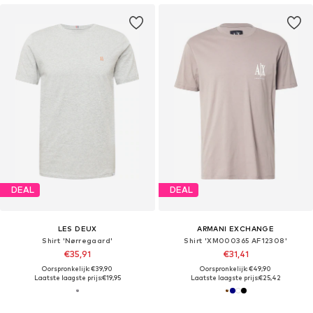
DEAL
DEAL
LES DEUX
ARMANI EXCHANGE
Shirt 'Nørregaard'
Shirt 'XM000365 AF12308'
€35,91
€31,41
Oorspronkelijk: €39,90
Oorspronkelijk: €49,90
Laatste laagste prijs:
€19,95
Laatste laagste prijs:
€25,42