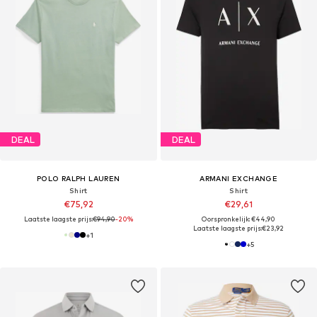
DEAL
DEAL
POLO RALPH LAUREN
ARMANI EXCHANGE
Shirt
Shirt
€75,92
€29,61
Laatste laagste prijs:
€94,90
-20%
Oorspronkelijk: €44,90
Laatste laagste prijs:
€23,92
+
1
+
5