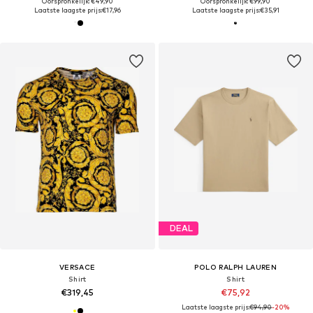
Oorspronkelijk: €49,90
Oorspronkelijk: €99,90
Laatste laagste prijs:
€17,96
Laatste laagste prijs:
€35,91
DEAL
VERSACE
POLO RALPH LAUREN
Shirt
Shirt
€319,45
€75,92
Laatste laagste prijs:
€94,90
-20%