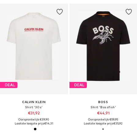
DEAL
DEAL
CALVIN KLEIN
BOSS
Shirt '30s'
Shirt 'Bossfish'
€31,92
€44,91
Oorspronkelijk: €39,90
Oorspronkelijk: €59,95
Laatste laagste prijs:
€14,31
Laatste laagste prijs:
€35,92