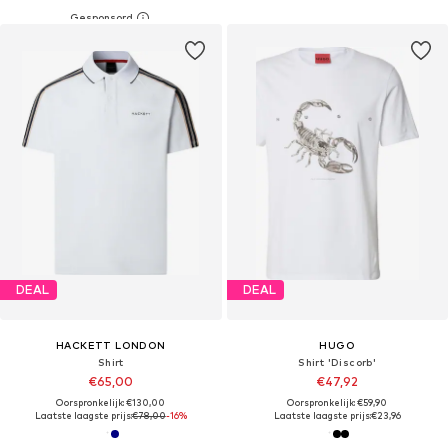
DEAL
DEAL
HACKETT LONDON
HUGO
Shirt
Shirt 'Discorb'
€65,00
€47,92
Oorspronkelijk: €130,00
Oorspronkelijk: €59,90
Laatste laagste prijs:
€78,00
-16%
Laatste laagste prijs:
€23,96