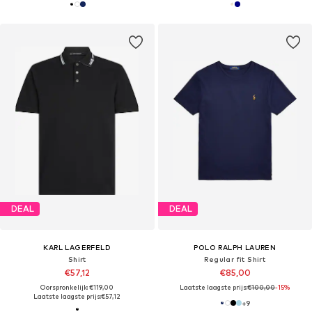
DEAL
DEAL
KARL LAGERFELD
POLO RALPH LAUREN
Shirt
Regular fit Shirt
€57,12
€85,00
Oorspronkelijk: €119,00
Laatste laagste prijs:
€100,00
-15%
Laatste laagste prijs:
€57,12
+
9