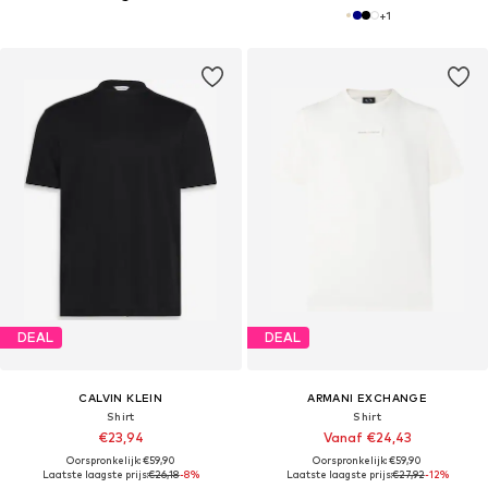
+
1
DEAL
DEAL
CALVIN KLEIN
ARMANI EXCHANGE
Shirt
Shirt
€23,94
Vanaf €24,43
Oorspronkelijk: €59,90
Oorspronkelijk: €59,90
Laatste laagste prijs:
€26,18
-8%
Laatste laagste prijs:
€27,92
-12%