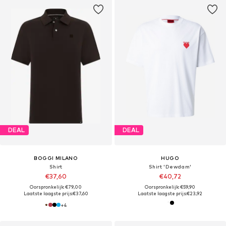
DEAL
DEAL
BOGGI MILANO
HUGO
Shirt
Shirt 'Dewdam'
€37,60
€40,72
Oorspronkelijk: €79,00
Oorspronkelijk: €59,90
Laatste laagste prijs:
€37,60
Laatste laagste prijs:
€23,92
+
4