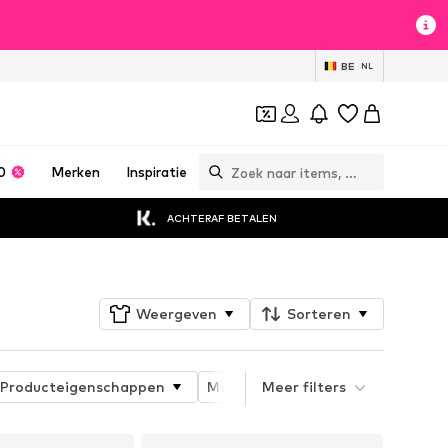
BE
NL
0
Merken
Inspiratie
ACHTERAF BETALEN
Weergeven
Sorteren
Producteigenschappen
Materiaal
Meer filters
Pasvorm
Kra