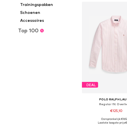
Trainingspakken
Schoenen
Accessoires
Top 100
DEAL
POLO RALPH LA
Regular fit Over
€125,10
Oorspronkelijk: €16
Beschikbare maten: XS, 
Laatste laagste prijs:
€