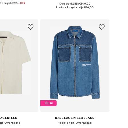
e prijs:
€79,90
-10%
Oorspronkelijk: €140,00
en: S, M, L, XL, XXL
Beschikbare maten: XS, S, M, L, XL, XXL
Laatste laagste prijs:
€84,00
nkelmandje
In winkelmandje
DEAL
LAGERFELD
KARL LAGERFELD JEANS
 fit Overhemd
Regular fit Overhemd