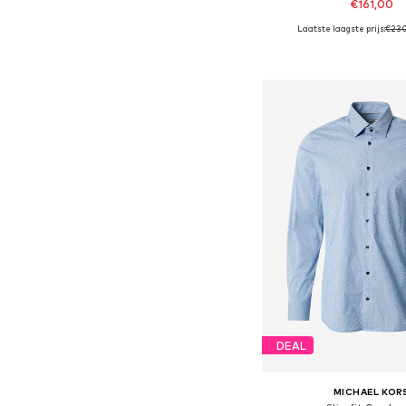
€161,00
Laatste laagste prijs:
€23
Beschikbare maten: S, M,
In winkelman
DEAL
MICHAEL KOR