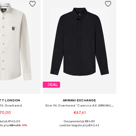
DEAL
TT LONDON
ARMANI EXCHANGE
 fit Overhemd
Slim fit Overhemd 'Camicia AX ARMANI EXCHANGE da Uomo - 8NZCBD0113'
70,00
€67,41
kelijk: €140,00
Oorspronkelijk: €84,90
ten: XS, S, M, L, XL
Beschikbare maten: XS, S x Slim, M x Slim, L x Slim, XL x Slim, XXL x Slim
e prijs:
€84,00
-16%
Laatste laagste prijs:
€42,42
nkelmandje
In winkelmandje