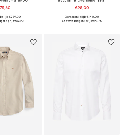
 Overhemd 'RADO'
Regular fit Overhemd 'ESS'
75,60
€98,00
+
4
kelijk: €239,00
Oorspronkelijk: €140,00
 maten: M-L, L-XL
Beschikbare maten: XS, S, M, L, XL, XXL
gste prijs:
€69,90
Laatste laagste prijs:
€93,75
nkelmandje
In winkelmandje