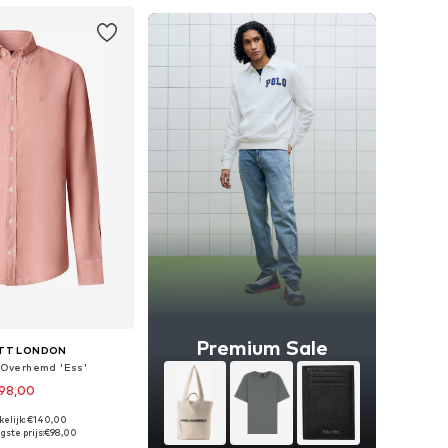
Premium Sale
TT LONDON
t Overhemd 'Ess'
98,00
+
4
kelijk: €140,00
: XS, S, M, L, XL, XXL
gste prijs:
€98,00