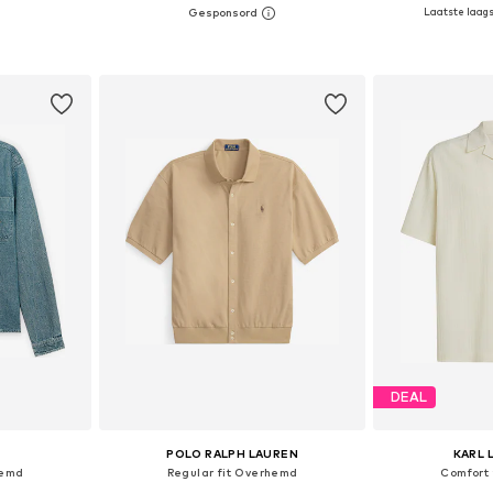
+
1
Laatste laagst
 maten
Beschikbare maten: XS, S, M, L, XL, XXL
Beschikbare mat
dje
In winkelmandje
In wi
DEAL
POLO RALPH LAUREN
KARL 
hemd
Regular fit Overhemd
Comfort