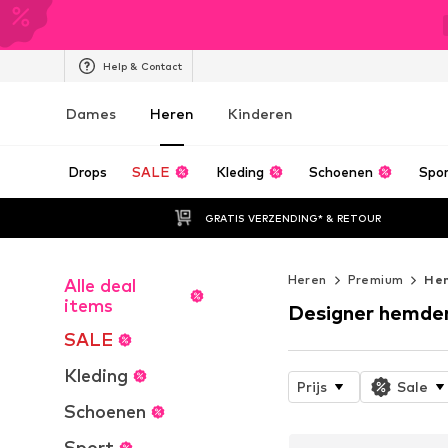
Help & Contact
Dames
Heren
Kinderen
Drops
SALE
Kleding
Schoenen
Spo
GRATIS VERZENDING* & RETOUR
Heren
Premium
He
Alle deal
items
Designer hemde
SALE
Kleding
Prijs
Sale
Schoenen
Sport