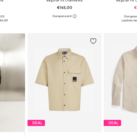
md
Regular fit Overhemd
Regular fit
€145,00
€
9,00
Oorspron
, M-L, L-XL
Beschikbaar in vele maten
Beschikbare
64,50
Laatste laa
dje
In winkelmandje
In wi
DEAL
DEAL