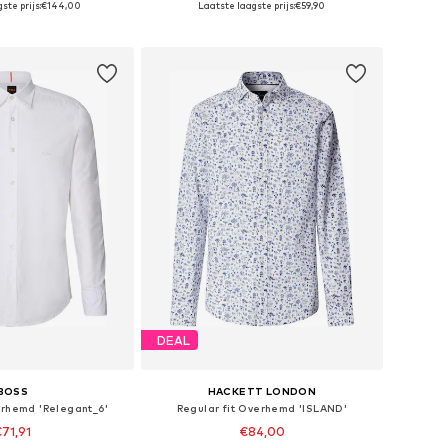
ste prijs:
€144,00
Laatste laagste prijs:
€59,90
nkelmandje
In winkelmandje
DEAL
BOSS
HACKETT LONDON
erhemd 'Relegant_6'
Regular fit Overhemd 'ISLAND'
71,91
€84,00