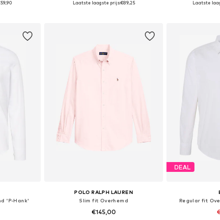
€59,90
Laatste laagste prijs:
€89,25
Laatste laag
dje
In winkelmandje
In wi
DEAL
POLO RALPH LAUREN
md 'P-Hank'
Slim fit Overhemd
Regular fit Ov
€145,00
€