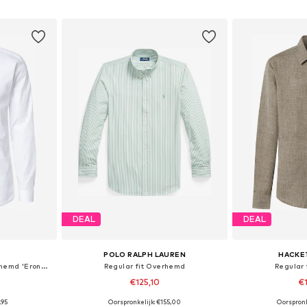
dje
In winkelmandje
In wi
DEAL
DEAL
POLO RALPH LAUREN
HACKE
Super slim fit Zakelijk overhemd 'Erondo'
Regular fit Overhemd
Regular
€125,10
€
+
2
,95
Oorspronkelijk: €155,00
Oorspron
40, 41, 42, 43
Beschikbare maten: S, M, L, XL, XXL
Beschikbare mate