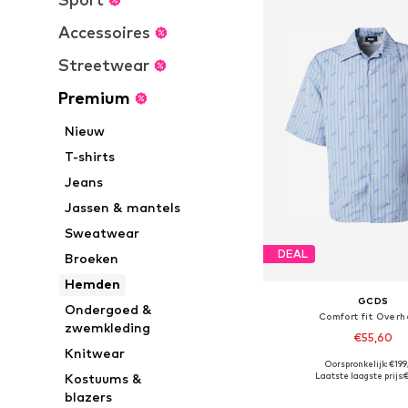
Accessoires
Streetwear
Premium
Nieuw
T-shirts
Jeans
Jassen & mantels
Sweatwear
DEAL
Broeken
Hemden
GCDS
Ondergoed &
Comfort fit Over
zwemkleding
€55,60
Knitwear
Oorspronkelijk: €19
Beschikbare maten:
Laatste laagste prijs:
Kostuums &
In winkelman
blazers