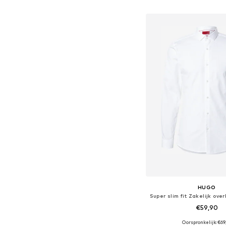
In winkelman
HUGO
€59,90
Oorspronkelijk: €69
Beschikbare maten: 38, 39, 