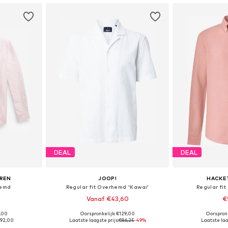
DEAL
DEAL
UREN
JOOP!
HACKE
hemd
Regular fit Overhemd 'Kawai'
Regular fi
Vanaf €43,60
€
5,00
Oorspronkelijk: €129,00
Oorspron
M, L, XXL
Beschikbare maten: M, L, XL
Beschikbare maten
92,00
Laatste laagste prijs:
€86,25
-49%
Laatste laa