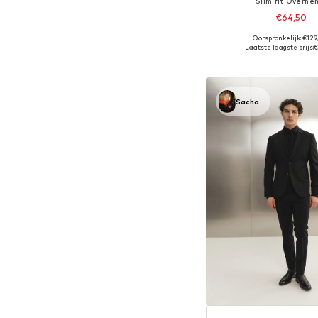
Slim fit Overhe
€64,50
Oorspronkelijk: €12
Beschikbare maten: S-M, M
Laatste laagste prijs:
€
In winkelman
Sacha