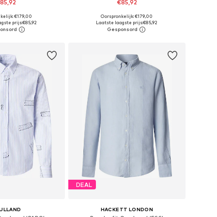
85,92
€85,92
kelijk: €179,00
Oorspronkelijk: €179,00
maten: S, M, L, XL
Beschikbare maten: XS, S, M, L, XL
gste prijs:
€85,92
Laatste laagste prijs:
€85,92
nkelmandje
In winkelmandje
DEAL
ULLAND
HACKETT LONDON