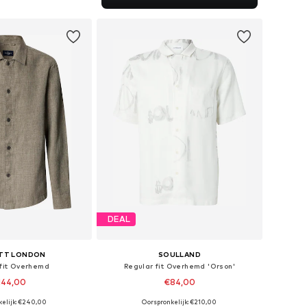
nkelmandje
DEAL
TT LONDON
SOULLAND
 fit Overhemd
Regular fit Overhemd 'Orson'
144,00
€84,00
kelijk: €240,00
Oorspronkelijk: €210,00
n: M, L, XL, XXL, XXXL
Beschikbare maten: M-L, L-XL, XL-XXL