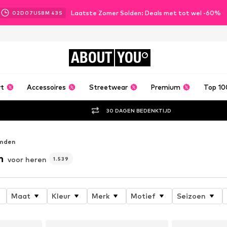
Laatste Zomer Solden: Deals met tot wel -60%
02
D
07
U
58
M
40
S
ABOUT
YOU
rt
Accessoires
Streetwear
Premium
Top 10
30 DAGEN BEDENKTIJD
mden
n
voor heren
1.539
Maat
Kleur
Merk
Motief
Seizoen