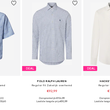
DEAL
DEAL
POLO RALPH LAUREN
HACKE
hemd
Regular fit Zakelijk overhemd
Regular
€92,99
€
9,00
Oorspronkelijk: €154,99
Oorspron
 L, XL
Beschikbare maten: 37-38, 39-40, 41-42
Beschikbare ma
€55,60
Laatste laagste prijs:
€92,99
Laatste laagst
dje
In winkelmandje
In wi