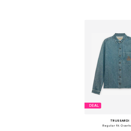
Beschikbaar in vele
In winkelman
DEAL
TRUSSARDI
Regular fit Over