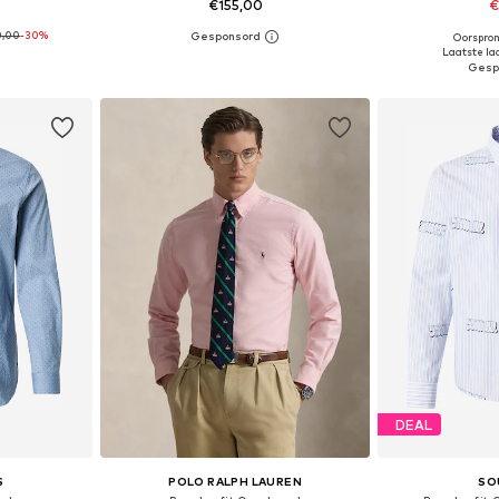
€155,00
€
0,00
-30%
Oorspron
 L, XL, XXL
Beschikbare maten: S, M, L, XL, XXL
Beschikbare 
Laatste laa
dje
In winkelmandje
In wi
DEAL
S
POLO RALPH LAUREN
SO