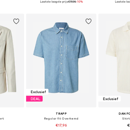
Laatste laagste prijs:
€19,96
-10%
Laatste laa
dje
In winkelmandje
In wi
Exclusief
DEAL
Exclusief
TRAPP
DAN F
ert
Regular fit Overhemd
Shir
€17,96
€