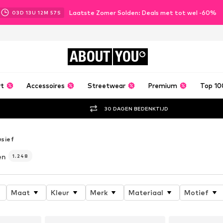
Laatste Zomer Solden: Deals met tot wel -60%
03
D
13
U
12
M
54
S
ABOUT
YOU
rt
Accessoires
Streetwear
Premium
Top 10
30 DAGEN BEDENKTIJD
usief
en
1.248
Maat
Kleur
Merk
Materiaal
Motief