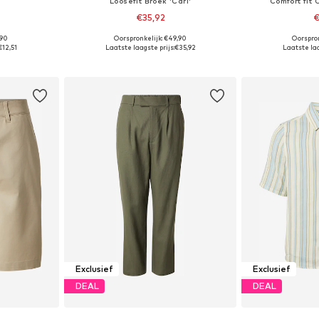
Loosefit Broek 'Carl'
Comfort fit
€35,92
€
,90
Oorspronkelijk: €49,90
Oorspron
M, L, XL
Beschikbaar in vele maten
Beschikbare 
€12,51
Laatste laagste prijs:
€35,92
Laatste laa
dje
In winkelmandje
In wi
Exclusief
Exclusief
DEAL
DEAL