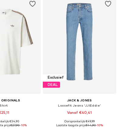
Exclusief
DEAL
 ORIGINALS
JACK & JONES
Shirt
Loosefit Jeans 'JJIEddie'
€25,11
Vanaf €40,41
kelijk: €34,90
Oorspronkelijk: €49,99
: XS, S, M, L, XL, XXL
Beschikbaar in vele maten
e prijs:
€27,90
-10%
Laatste laagste prijs:
€44,90
-10%
nkelmandje
In winkelmandje