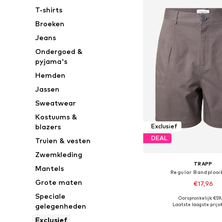
T-shirts
Broeken
Jeans
Ondergoed &
pyjama's
Hemden
Jassen
Sweatwear
Kostuums &
blazers
Exclusief
DEAL
Truien & vesten
Zwemkleding
TRAPP
Mantels
Regular Bandplooi
Grote maten
€17,96
Speciale
Oorspronkelijk: €59
Beschikbare maten: 46, 48-50
Laatste laagste prijs:
gelegenheden
In winkelman
Exclusief