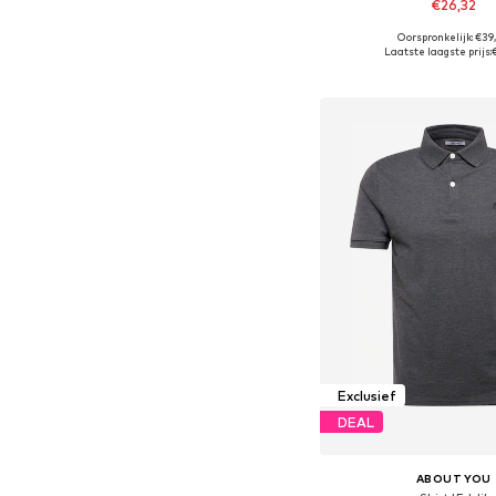
€26,32
+
2
Oorspronkelijk: €39
Beschikbare maten: M
Laatste laagste prijs:
In winkelman
Exclusief
DEAL
ABOUT YOU