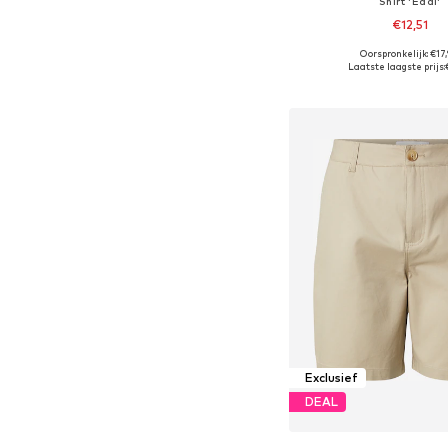
Shirt 'Eddi'
€12,51
Oorspronkelijk: €17
Beschikbare maten: S, 
Laatste laagste prijs:
In winkelman
Exclusief
DEAL