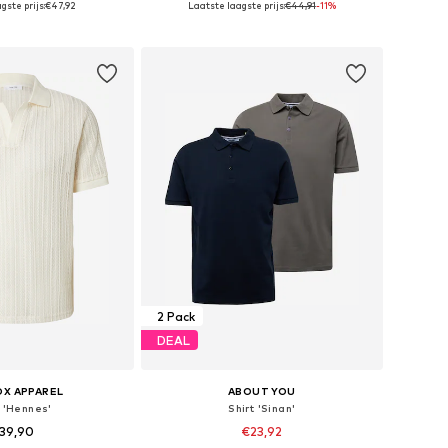
gste prijs:
€47,92
Laatste laagste prijs:
€44,91
-11%
nkelmandje
In winkelmandje
2 Pack
DEAL
OX APPAREL
ABOUT YOU
t 'Hennes'
Shirt 'Sinan'
39,90
€23,92