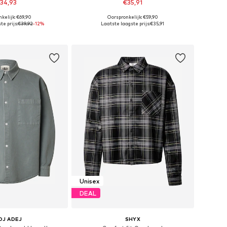
34,93
€35,91
kelijk: €69,90
Oorspronkelijk: €59,90
n: 31, 32, 33, 34, 36
Beschikbare maten: S, M, L, XL, XXL
e prijs:
€39,92
-12%
Laatste laagste prijs:
€35,91
nkelmandje
In winkelmandje
Unisex
DEAL
OJ ADEJ
SHYX