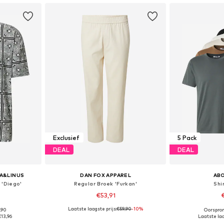
Exclusief
5 Pack
DEAL
DEAL
A&LINUS
DAN FOX APPAREL
AB
 'Diego'
Regular Broek 'Furkan'
Shir
€53,91
Laatste laagste prijs:
€59,90
-10%
,90
Oorspron
 L, XL, XXL
Beschikbaar in vele maten
Beschikbar
€13,96
Laatste laa