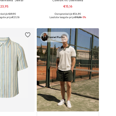
 Overhemd 'Jemal'
Comfort fit Overhemd
23,95
€15,16
kelijk: €69,90
Oorspronkelijk: €54,90
maten: S, M, L, XL
Beschikbare maten: S, M, L, XL, XXL, XXXL
gste prijs:
€23,16
Laatste laagste prijs:
€15,96
-5%
nkelmandje
In winkelmandje
Daniel Fuchs