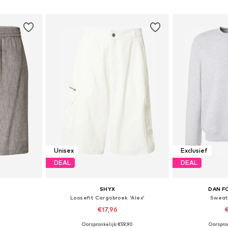
dje
In winkelmandje
In wi
Unisex
Exclusief
DEAL
DEAL
SHYX
DAN F
k
Loosefit Cargobroek 'Alex'
Sweat
€17,96
€
Oorspronkelijk: €59,90
Oorspron
 33, 34, 38
Beschikbare maten: 36, 38, 40, 42, 44
Beschikbare mat