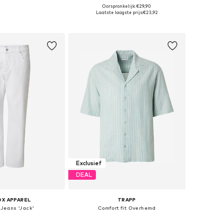
Oorspronkelijk: €29,90
en: S, M, L, XL, XXL
Beschikbare maten: S, M, L, XL
Laatste laagste prijs:
€23,92
nkelmandje
In winkelmandje
Exclusief
DEAL
OX APPAREL
TRAPP
 Jeans 'Jack'
Comfort fit Overhemd