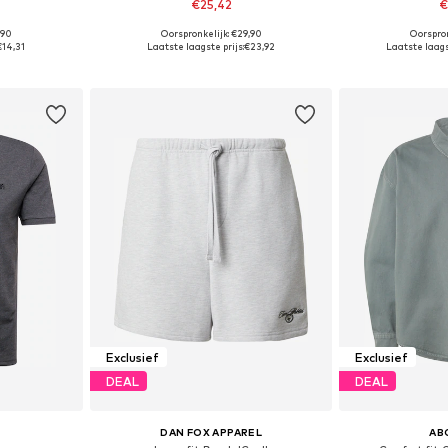
€25,42
€
,90
Oorspronkelijk: €29,90
Oorspron
, L, XL
Beschikbare maten: S, M, L, XL
Beschikbare mate
€14,31
Laatste laagste prijs:
€23,92
Laatste laagst
dje
In winkelmandje
In wi
Exclusief
Exclusief
DEAL
DEAL
DAN FOX APPAREL
AB