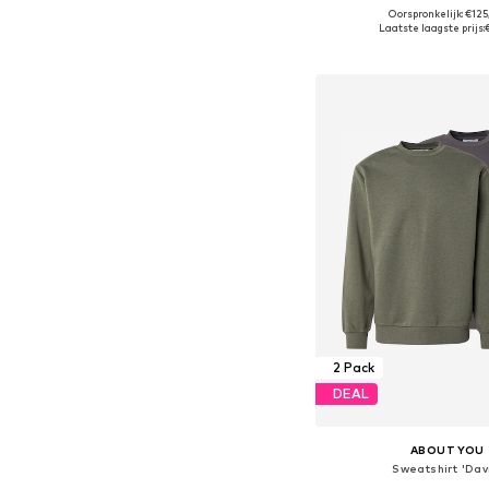
Oorspronkelijk: €12
Beschikbare maten: 46, 48-50
Laatste laagste prijs:
In winkelman
2 Pack
DEAL
ABOUT YOU
Sweatshirt 'Dav