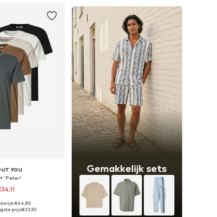
Gemakkelijk sets
OUT YOU
t 'Peter'
€34,11
+
9
kelijk: €44,90
e maten: S, M, L
gste prijs:
€23,92