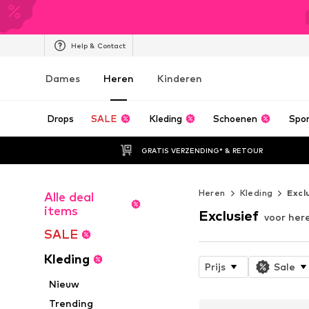
Help & Contact
Dames
Heren
Kinderen
Drops
SALE
Kleding
Schoenen
Spo
GRATIS VERZENDING* & RETOUR
Heren
Kleding
Excl
Alle deal
items
Exclusief
voor her
SALE
Kleding
Prijs
Sale
Nieuw
Trending