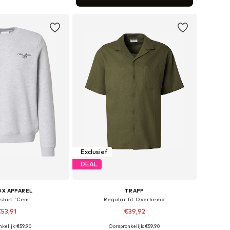
nkelmandje
Exclusief
DEAL
OX APPAREL
TRAPP
shirt 'Cem'
Regular fit Overhemd
53,91
€39,92
kelijk: €59,90
Oorspronkelijk: €59,90
en: S, M, L, XL, XXL
Beschikbare maten: S, M, L, XL