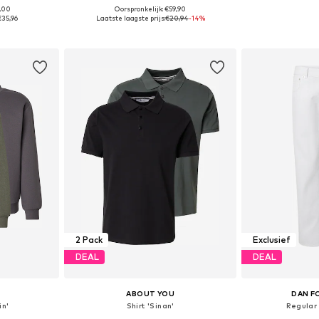
5,00
Oorspronkelijk: €59,90
, 50-52, 52-54
Beschikbare maten: S, M, L, XL
Beschikbare mat
€35,96
Laatste laagste prijs:
€20,94
-14%
dje
In winkelmandje
In wi
2 Pack
Exclusief
DEAL
DEAL
ABOUT YOU
DAN F
in'
Shirt 'Sinan'
Regular