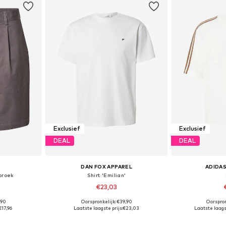
Exclusief
Exclusief
DEAL
DEAL
DAN FOX APPAREL
ADIDAS
broek
Shirt 'Emilian'
€23,03
,90
Oorspronkelijk: €39,90
Oorspron
, 50-52, 52-54
Beschikbare maten: S, M, L, XL, XXL
Beschikbare maten
€17,96
Laatste laagste prijs:
€23,03
Laatste laagst
dje
In winkelmandje
In wi