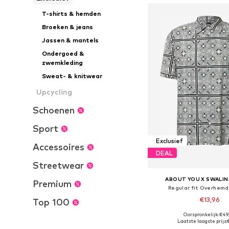
T-shirts & hemden
Broeken & jeans
Jassen & mantels
Ondergoed &
zwemkleding
Sweat- & knitwear
Upcycling
Schoenen
Sport
Exclusief
Accessoires
DEAL
Streetwear
ABOUT YOU X SWALIN
Premium
Regular fit Overhemd
€13,96
Top 100
Oorspronkelijk: €49
Beschikbare maten: S, M,
Laatste laagste prijs: