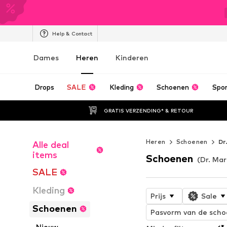
Help & Contact
Dames
Heren
Kinderen
Drops
SALE
Kleding
Schoenen
Spo
GRATIS VERZENDING* & RETOUR
Heren
Schoenen
Dr
Alle deal
items
Schoenen
(Dr. Mar
SALE
Kleding
Prijs
Sale
Schoenen
Pasvorm van de sch
Nieuw