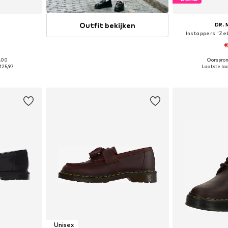
Outfit bekijken
S
DR.
Instappers 'Z
€
5,00
Oorspron
 maten
Beschikbaa
125,97
Laatste laa
dje
In wi
Unisex