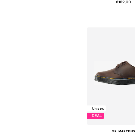
€189,00
Beschikbare maten: 36, 38
In winkelman
Unisex
DEAL
DR. MARTEN