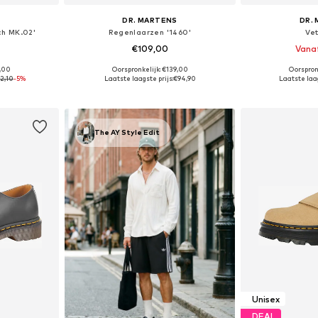
S
DR. MARTENS
DR.
ch MK.02'
Regenlaarzen '1460'
Ve
€109,00
Vana
9,00
Oorspronkelijk: €139,00
Oorspron
 maten
Beschikbaar in vele maten
Beschikbaa
2,10
-5%
Laatste laagste prijs:
€94,90
Laatste laag
dje
In winkelmandje
In wi
The AY Style Edit
Unisex
DEAL