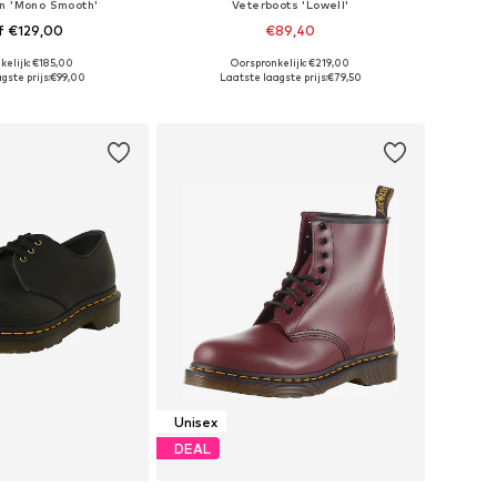
n 'Mono Smooth'
Veterboots 'Lowell'
f €129,00
€89,40
kelijk: €185,00
Oorspronkelijk: €219,00
r in vele maten
Beschikbaar in vele maten
gste prijs:
€99,00
Laatste laagste prijs:
€79,50
nkelmandje
In winkelmandje
Unisex
DEAL