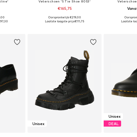
line'
Veterschoen '5 Tie Shoe 8053'
Veterschoe
€165,75
Vana
9,00
Oorspronkelijk: €219,00
Oorspron
 maten
Beschikbaar in vele maten
Beschikbaa
97,30
Laatste laagste prijs:
€111,75
Laatste laa
dje
In winkelmandje
In wi
Unisex
Unisex
DEAL