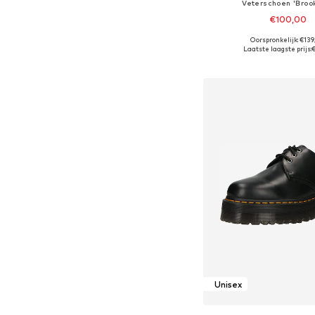
Veterschoen 'Brook
€100,00
Oorspronkelijk: €13
Beschikbaar in vele
Laatste laagste prijs:
€
In winkelman
Unisex