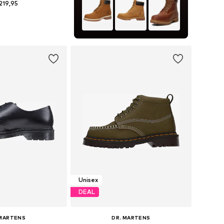
219,95
r in vele maten
nkelmandje
Unisex
DEAL
 MARTENS
DR. MARTENS