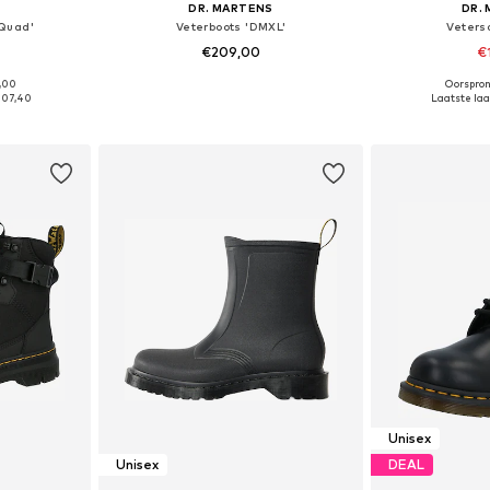
S
DR. MARTENS
DR.
 Quad'
Veterboots 'DMXL'
Veters
€209,00
€
5,00
Oorspron
 maten
Beschikbaar in vele maten
Beschikbaa
107,40
Laatste laag
dje
In winkelmandje
In wi
Unisex
Unisex
DEAL