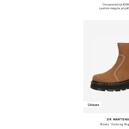
Oorspronkelijk: €16
Beschikbaar in vele
Laatste laagste prijs:
€
In winkelman
Unisex
DR. MARTEN
Boots 'Zebzag Ri