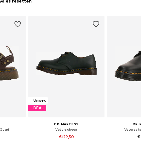
Alles resetten
Unisex
DEAL
S
DR. MARTENS
DR.
 Quad'
Veterschoen
Veterscho
€129,50
€