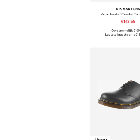
DR. MARTEN
Veterboots 'Combs Te
€143,65
Oorspronkelijk: €16
Beschikbaar in vele
Laatste laagste prijs:
€15
In winkelman
Unisex