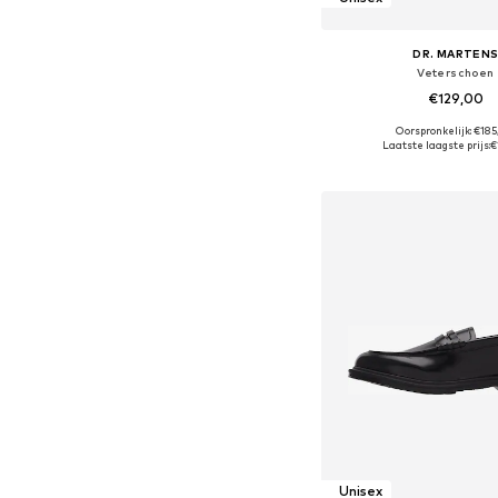
DR. MARTEN
Veterschoen
€129,00
Oorspronkelijk: €18
Beschikbaar in vele
Laatste laagste prijs:
€
In winkelman
Unisex