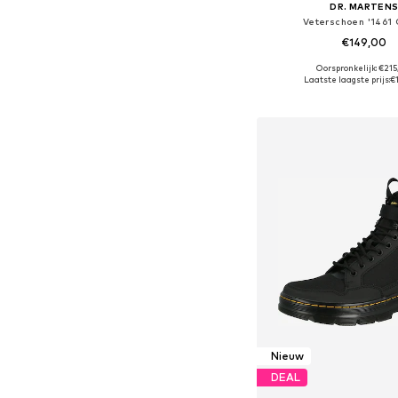
DR. MARTEN
Veterschoen '1461
€149,00
Oorspronkelijk: €21
Beschikbaar in vele
Laatste laagste prijs:
€
In winkelman
Nieuw
DEAL