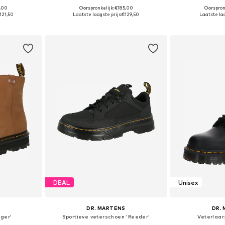
9,00
Oorspronkelijk: €185,00
Oorspron
 maten
Beschikbaar in vele maten
Beschikbaa
121,50
Laatste laagste prijs:
€129,50
Laatste laa
dje
In winkelmandje
In wi
DEAL
Unisex
S
DR. MARTENS
DR.
gger'
Sportieve veterschoen 'Reeder'
Veterlaar