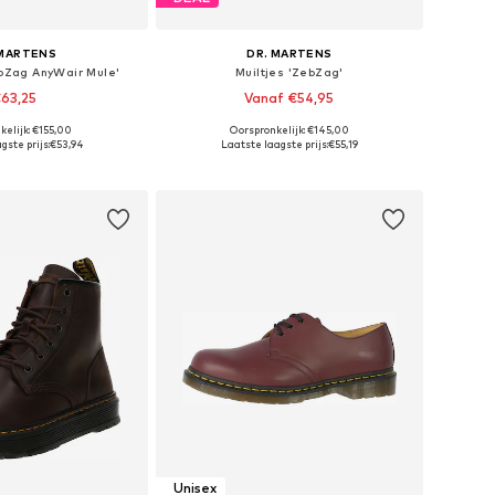
 MARTENS
DR. MARTENS
ebZag AnyWair Mule'
Muiltjes 'ZebZag'
63,25
Vanaf €54,95
kelijk: €155,00
Oorspronkelijk: €145,00
r in vele maten
Beschikbaar in vele maten
gste prijs:
€53,94
Laatste laagste prijs:
€55,19
nkelmandje
In winkelmandje
Unisex