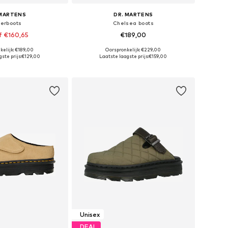
 MARTENS
DR. MARTENS
terboots
Chelsea boots
f €160,65
€189,00
kelijk: €189,00
Oorspronkelijk: €229,00
r in vele maten
Beschikbaar in vele maten
ste prijs:
€129,00
Laatste laagste prijs:
€159,00
nkelmandje
In winkelmandje
Unisex
DEAL