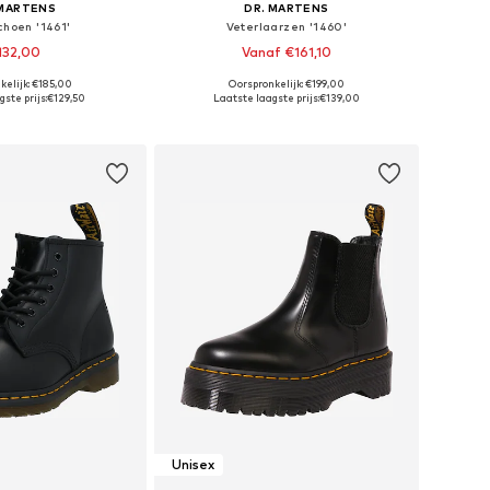
 MARTENS
DR. MARTENS
choen '1461'
Veterlaarzen '1460'
132,00
Vanaf €161,10
+
1
kelijk: €185,00
Oorspronkelijk: €199,00
r in vele maten
Beschikbaar in vele maten
ste prijs:
€129,50
Laatste laagste prijs:
€139,00
nkelmandje
In winkelmandje
Unisex