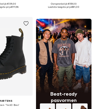
kelijk: €139,00
Oorspronkelijk: €159,00
r in vele maten
Beschikbaar in vele maten
gste prijs:
€111,96
Laatste laagste prijs:
€81,00
nkelmandje
In winkelmandje
Beat-ready
pasvormen
 MARTENS
zen '1460 Bex'