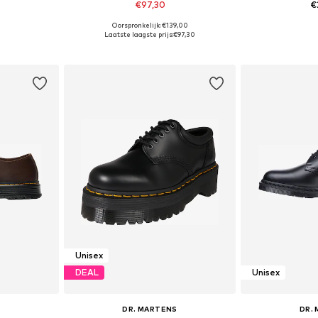
€97,30
€
Oorspronkelijk: €139,00
, 39, 40, 41
Beschikbaar in vele maten
Beschikbaa
Laatste laagste prijs:
€97,30
dje
In winkelmandje
In wi
Unisex
DEAL
Unisex
S
DR. MARTENS
DR.