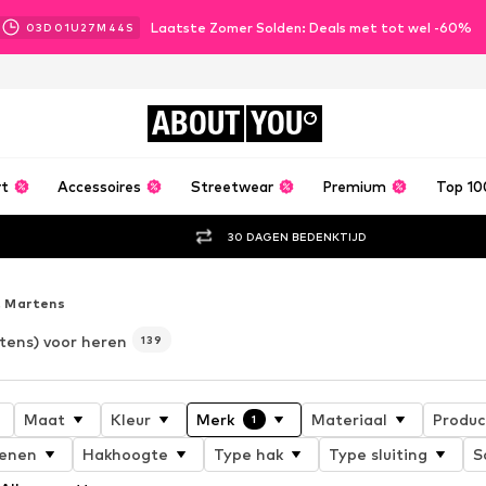
Laatste Zomer Solden: Deals met tot wel -60%
03
D
01
U
27
M
42
S
ABOUT
YOU
rt
Accessoires
Streetwear
Premium
Top 10
30 DAGEN BEDENKTIJD
. Martens
tens) voor heren
139
Maat
Kleur
Merk
Materiaal
Produc
1
oenen
Hakhoogte
Type hak
Type sluiting
S