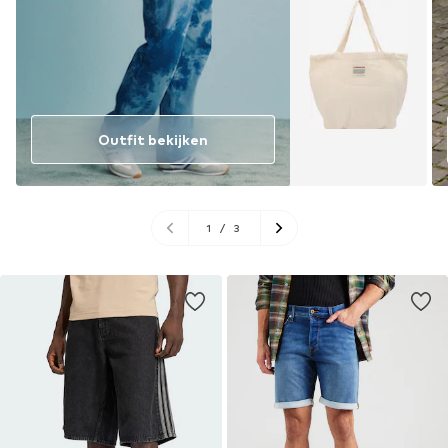
Outfit bekijken
1
/
3