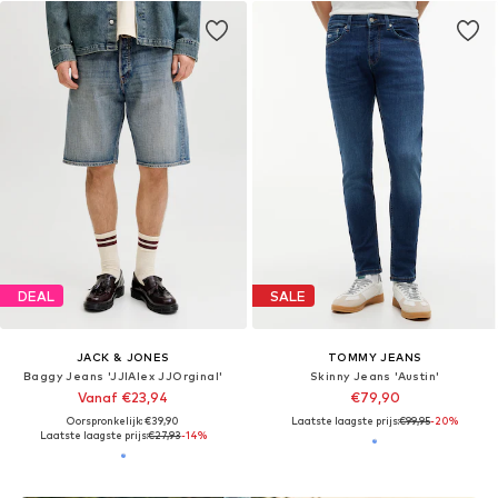
DEAL
SALE
JACK & JONES
TOMMY JEANS
Baggy Jeans 'JJIAlex JJOrginal'
Skinny Jeans 'Austin'
Vanaf €23,94
€79,90
Oorspronkelijk: €39,90
Laatste laagste prijs:
€99,95
-20%
Laatste laagste prijs:
€27,93
-14%