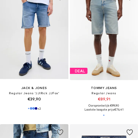
DEAL
JACK & JONES
TOMMY JEANS
Regular Jeans 'JJIRick JJFox'
Regular Jeans
€39,90
€89,91
Oorspronkelijk: €99,90
+
2
Laatste laagste prijs:
€76,41