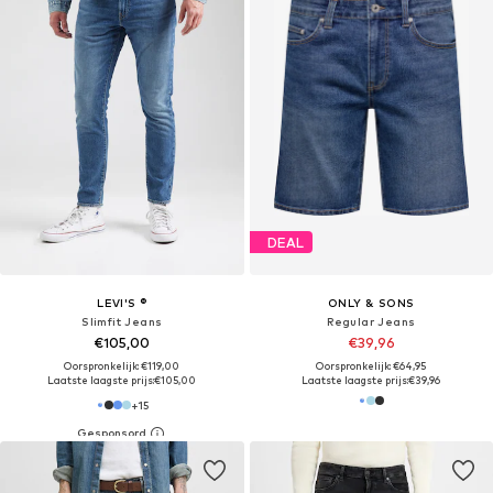
DEAL
LEVI'S ®
ONLY & SONS
Slimfit Jeans
Regular Jeans
€105,00
€39,96
Oorspronkelijk: €119,00
Oorspronkelijk: €64,95
Laatste laagste prijs:
€105,00
Laatste laagste prijs:
€39,96
+
15