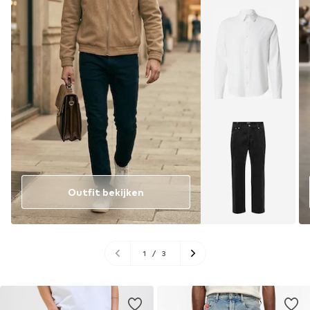
Outfit bekijken
1
/
3