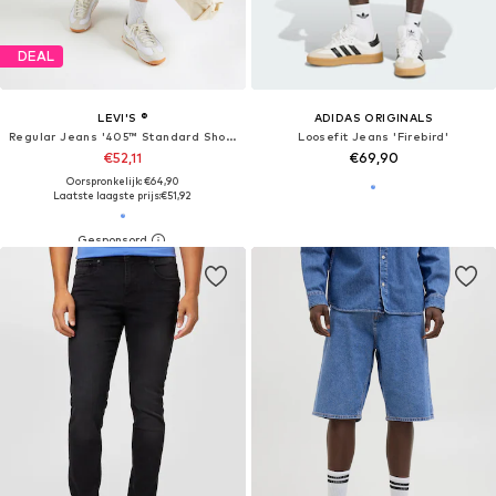
DEAL
LEVI'S ®
ADIDAS ORIGINALS
Regular Jeans '405™ Standard Shorts'
Loosefit Jeans 'Firebird'
€52,11
€69,90
Oorspronkelijk: €64,90
Laatste laagste prijs:
€51,92