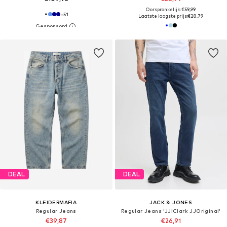
Oorspronkelijk: €59,99
+
51
Laatste laagste prijs:
€28,79
DEAL
DEAL
KLEIDERMAFIA
JACK & JONES
Regular Jeans
Regular Jeans 'JJIClark JJOriginal'
€39,87
€26,91