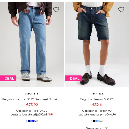
DEAL
DEAL
LEVI'S ®
LEVI'S ®
Regular Jeans '555™ Relaxed Straight Jeans'
Regular Jeans '405™'
€75,92
€52,11
Oorspronkelijk: €109,00
Oorspronkelijk: €64,90
Laatste laagste prijs:
€92,65
-18%
Laatste laagste prijs:
€44,90
+
8
+
3