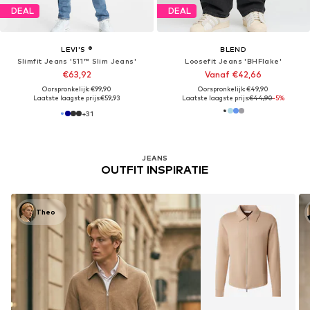
DEAL
DEAL
LEVI'S ®
BLEND
Slimfit Jeans '511™ Slim Jeans'
Loosefit Jeans 'BHFlake'
€63,92
Vanaf €42,66
Oorspronkelijk: €99,90
Oorspronkelijk: €49,90
Laatste laagste prijs:
€59,93
Laatste laagste prijs:
€44,90
-5%
+
31
JEANS
OUTFIT INSPIRATIE
Theo