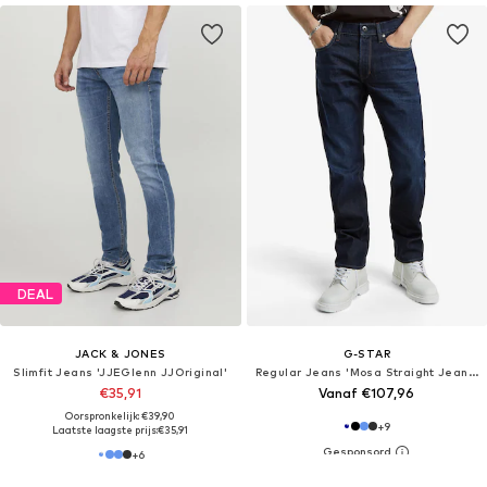
DEAL
JACK & JONES
G-STAR
Slimfit Jeans 'JJEGlenn JJOriginal'
Regular Jeans 'Mosa Straight Jeans'
€35,91
Vanaf €107,96
Oorspronkelijk: €39,90
+
9
Laatste laagste prijs:
€35,91
+
6