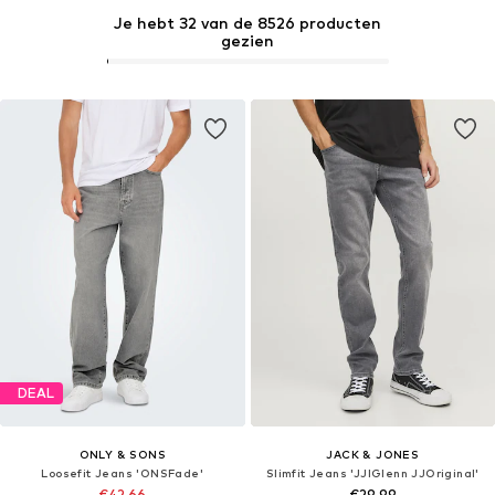
Je hebt 32 van de 8526 producten
gezien
DEAL
ONLY & SONS
JACK & JONES
Loosefit Jeans 'ONSFade'
Slimfit Jeans 'JJIGlenn JJOriginal'
€42,66
€29,99