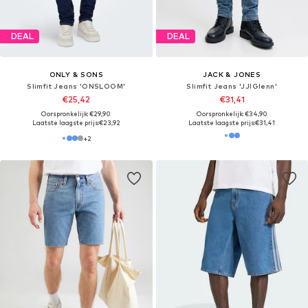
DEAL
DEAL
ONLY & SONS
JACK & JONES
Slimfit Jeans 'ONSLOOM'
Slimfit Jeans 'JJIGlenn'
€25,42
€31,41
Oorspronkelijk: €29,90
Oorspronkelijk: €34,90
Laatste laagste prijs:
€23,92
Laatste laagste prijs:
€31,41
+
2