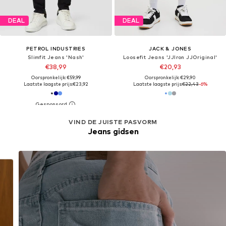
DEAL
DEAL
PETROL INDUSTRIES
JACK & JONES
Slimfit Jeans 'Nash'
Loosefit Jeans 'JJIron JJOriginal'
€38,99
€20,93
Oorspronkelijk: €59,99
Oorspronkelijk: €29,90
Laatste laagste prijs:
€23,92
Laatste laagste prijs:
€22,43
-6%
VIND DE JUISTE PASVORM
Jeans gidsen