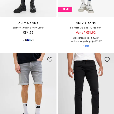
DEAL
ONLY & SONS
ONLY & SONS
Slimfit Jeans 'Ply Life'
Slimfit Jeans 'ONSPly'
€34,99
Vanaf €31,92
Oorspronkelijk: €39,90
+
2
Laatste laagste prijs:
€31,92