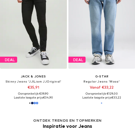
DEAL
DEAL
JACK & JONES
G-STAR
Skinny Jeans 'JJILiam JJOriginal'
Regular Jeans 'Mosa'
€35,91
Vanaf €33,22
Oorspronkelijk: €39,90
Oorspronkelijk: €129,00
Laatste laagste prijs:
€34,90
Laatste laagste prijs:
€33,22
ONTDEK TRENDS EN TOPMERKEN
Inspiratie voor Jeans