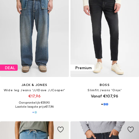
DEAL
Premium
JACK & JONES
BOSS
Wide leg Jeans 'JJIDave JJCooper'
Slimfit Jeans 'Onyx'
€17,96
Vanaf €107,96
Oorspronkelijk: €59,90
Laatste laagste prijs:
€17,96