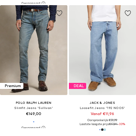
Premium
DEAL
POLO RALPH LAUREN
JACK & JONES
Slimfit Jeans 'Sullivan'
Loosefit Jeans '192 NOOS'
€149,00
Vanaf €11,96
Oorspronkelijk: €59,99
Laatste laagste prijs:
€17,94
-33%