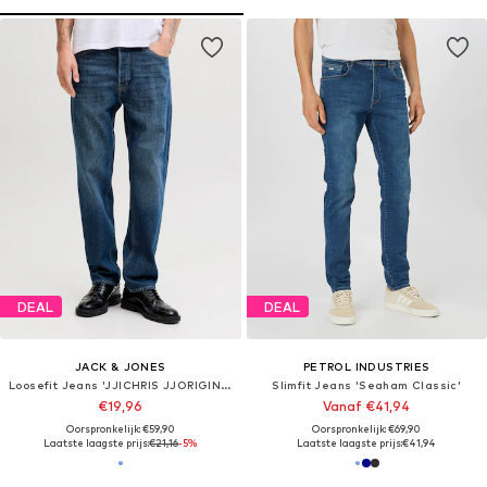
DEAL
DEAL
JACK & JONES
PETROL INDUSTRIES
Loosefit Jeans 'JJICHRIS JJORIGINAL'
Slimfit Jeans 'Seaham Classic'
€19,96
Vanaf €41,94
Oorspronkelijk: €59,90
Oorspronkelijk: €69,90
Laatste laagste prijs:
€21,16
-5%
Laatste laagste prijs:
€41,94