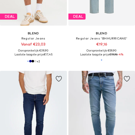
DEAL
DEAL
BLEND
BLEND
Regular Jeans
Regular Jeans 'BHHURRICANE'
Vanaf €23,03
€19,16
Oorspronkelijk: €39,90
Oorspronkelijk: €59,90
Laatste laagste prijs:
€17,45
Laatste laagste prijs:
€19,96
-4%
+
2