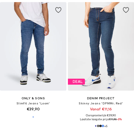
DEAL
ONLY & SONS
DENIM PROJECT
Slimfit Jeans 'Loom'
Skinny Jeans 'DPMMr. Red'
€39,90
Vanaf €11,16
Oorspronkelijk: €39,90
Laatste laagste prijs:
€11,96
-6%
+
5