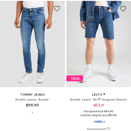
DEAL
TOMMY JEANS
LEVI'S ®
Slimfit Jeans 'Austin'
Slimfit Jeans '501® Original Shorts'
€99,90
€52,11
Oorspronkelijk: €64,90
Laatste laagste prijs:
€51,92
+
1