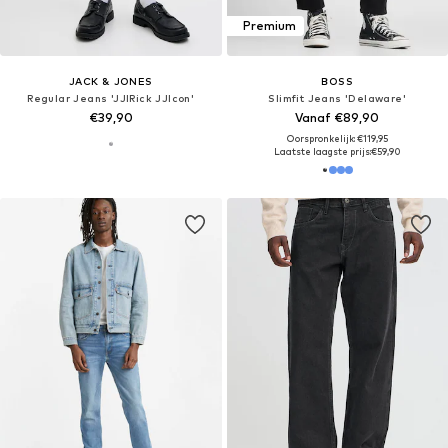
Premium
JACK & JONES
BOSS
Regular Jeans 'JJIRick JJIcon'
Slimfit Jeans 'Delaware'
€39,90
Vanaf €89,90
Oorspronkelijk: €119,95
Laatste laagste prijs:
€59,90