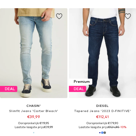
Premium
DEAL
DEAL
CHASIN'
DIESEL
Slimfit Jeans 'Carter Bleach'
Tapered Jeans '2023 D-FINITIVE'
€39,99
€112,41
Oorspronkelijk: €119,95
Oorspronkelijk: €179,90
Laatste laagste prijs:
€39,99
Laatste laagste prijs:
€124,90
-10%