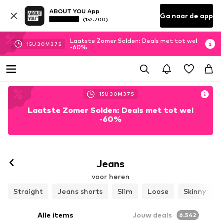
ABOUT YOU App
Ga naar de app
(152.700)
Laatste Zomer Solden: Deals met tot wel
15
U
30
M
33
S
-60%
15
U
30
M
33
S
Laatste Zomer Solden: Deals met tot wel
-60%
Jeans
voor heren
Straight
Jeans shorts
Slim
Loose
Skinny
Alle items
Jouw deals
6.542