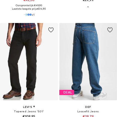
Oorspronkelijk: €49,90
Laatste laagste prijs:
€34,90
+
1
DEAL
LEVI'S ®
DEF
Tapered Jeans '501'
Loosefit Jeans
€109,95
€28,79