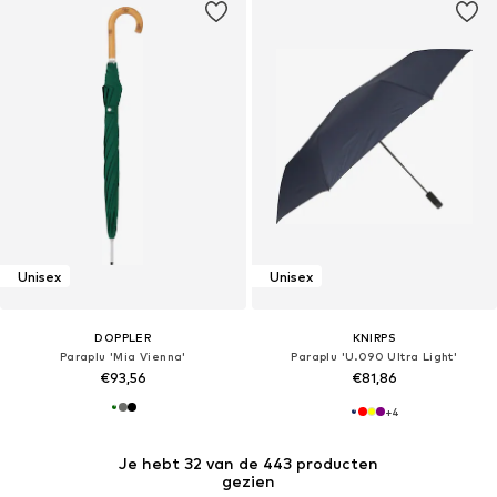
Unisex
Unisex
DOPPLER
KNIRPS
Paraplu 'Mia Vienna'
Paraplu 'U.090 Ultra Light'
€93,56
€81,86
+
4
Je hebt 32 van de 443 producten
gezien