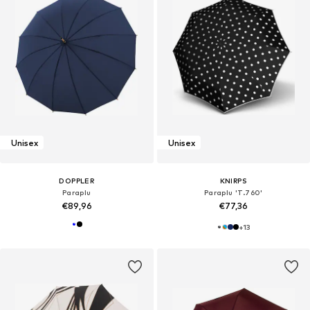
Unisex
Unisex
DOPPLER
KNIRPS
Paraplu
Paraplu 'T.760'
€89,96
€77,36
+
13