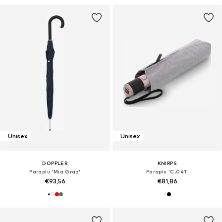
Unisex
Unisex
DOPPLER
KNIRPS
Paraplu 'Mia Graz'
Paraplu 'C.041'
€93,56
€81,86