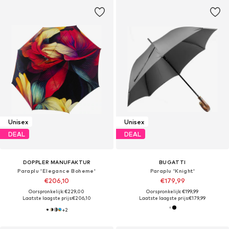
Unisex
Unisex
DEAL
DEAL
DOPPLER MANUFAKTUR
BUGATTI
Paraplu 'Elegance Boheme'
Paraplu 'Knight'
€206,10
€179,99
Oorspronkelijk: €229,00
Oorspronkelijk: €199,99
Laatste laagste prijs:
€206,10
Laatste laagste prijs:
€179,99
+
2