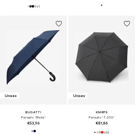
+
1
Unisex
Unisex
BUGATTI
KNIRPS
Paraplu 'Mate'
Paraplu 'T.200'
€53,96
€81,86
+
20