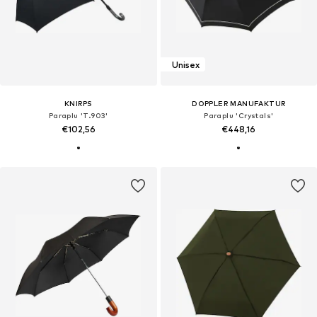
Unisex
KNIRPS
DOPPLER MANUFAKTUR
Paraplu 'T.903'
Paraplu 'Crystals'
€102,56
€448,16