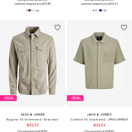
Laatste laagste prijs:
€11,96
Laatste laagste prijs:
€31,41
+
4
+
12
DEAL
DEAL
JACK & JONES
JACK & JONES
Regular fit Overhemd 'Sheridan'
Comfort fit Overhemd 'JPRSUMMER'
€33,92
€23,92
Oorspronkelijk: €39,90
Oorspronkelijk: €39,90