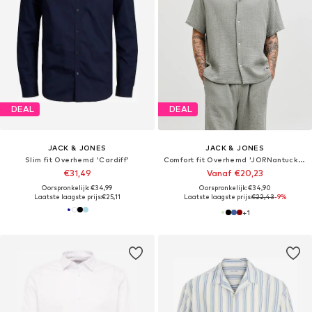
DEAL
DEAL
JACK & JONES
JACK & JONES
Slim fit Overhemd 'Cardiff'
Comfort fit Overhemd 'JORNantucket'
€31,49
Vanaf €20,23
Oorspronkelijk: €34,99
Oorspronkelijk: €34,90
Laatste laagste prijs:
€25,11
Laatste laagste prijs:
€22,43
-9%
+
1