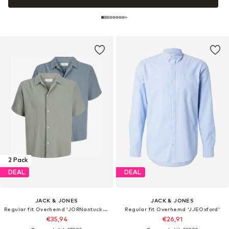
2 Pack
DEAL
DEAL
JACK & JONES
JACK & JONES
Regular fit Overhemd 'JORNantucket'
Regular fit Overhemd 'JJEOxford'
€35,94
€26,91