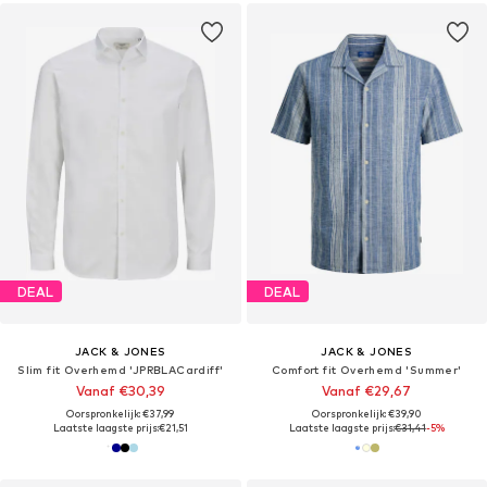
DEAL
DEAL
JACK & JONES
JACK & JONES
Slim fit Overhemd 'JPRBLACardiff'
Comfort fit Overhemd 'Summer'
Vanaf €30,39
Vanaf €29,67
Oorspronkelijk: €37,99
Oorspronkelijk: €39,90
Laatste laagste prijs:
€21,51
Laatste laagste prijs:
€31,41
-5%