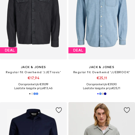
DEAL
DEAL
JACK & JONES
JACK & JONES
Regular fit Overhemd 'JJETravis'
Regular fit Overhemd 'JJEBROOK'
€17,94
€25,11
Oorspronkelijk: €39,99
Oorspronkelijk: €39,90
Laatste laagste prijs:
€13,46
Laatste laagste prijs:
€25,11