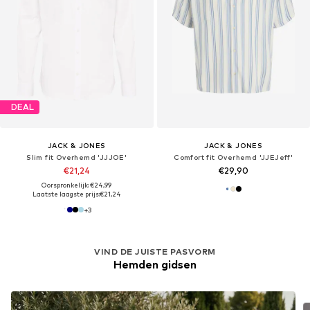
DEAL
JACK & JONES
JACK & JONES
Slim fit Overhemd 'JJJOE'
Comfort fit Overhemd 'JJEJeff'
€21,24
€29,90
Oorspronkelijk: €24,99
Laatste laagste prijs:
€21,24
+
3
VIND DE JUISTE PASVORM
Hemden gidsen