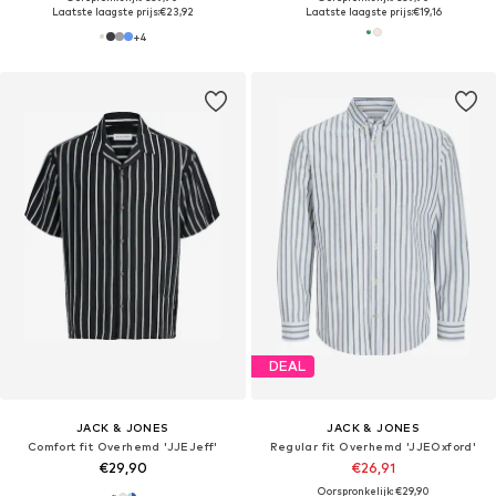
Laatste laagste prijs:
€23,92
Laatste laagste prijs:
€19,16
+
4
DEAL
JACK & JONES
JACK & JONES
Comfort fit Overhemd 'JJEJeff'
Regular fit Overhemd 'JJEOxford'
€29,90
€26,91
Oorspronkelijk: €29,90