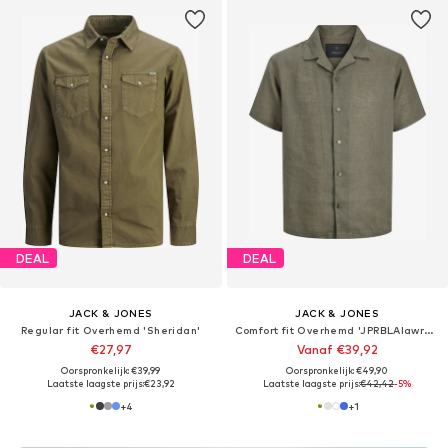
DEAL
DEAL
JACK & JONES
JACK & JONES
Regular fit Overhemd 'Sheridan'
Comfort fit Overhemd 'JPRBLAlawrence'
€27,97
Vanaf €39,92
Oorspronkelijk: €39,99
Oorspronkelijk: €49,90
Laatste laagste prijs:
€23,92
Laatste laagste prijs:
€42,42
-5%
+
4
+
1