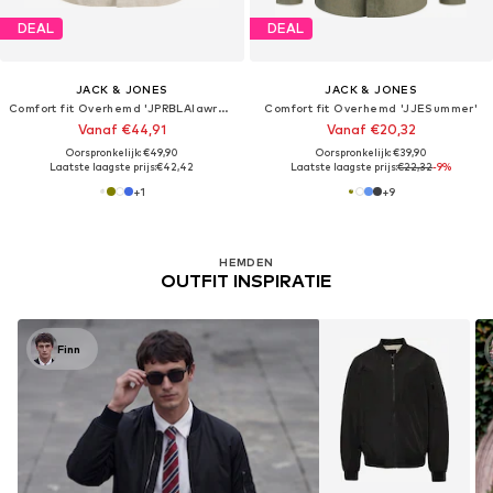
DEAL
DEAL
JACK & JONES
JACK & JONES
Comfort fit Overhemd 'JPRBLAlawrence'
Comfort fit Overhemd 'JJESummer'
Vanaf €44,91
Vanaf €20,32
Oorspronkelijk: €49,90
Oorspronkelijk: €39,90
Laatste laagste prijs:
€42,42
Laatste laagste prijs:
€22,32
-9%
+
1
+
9
HEMDEN
OUTFIT INSPIRATIE
Finn