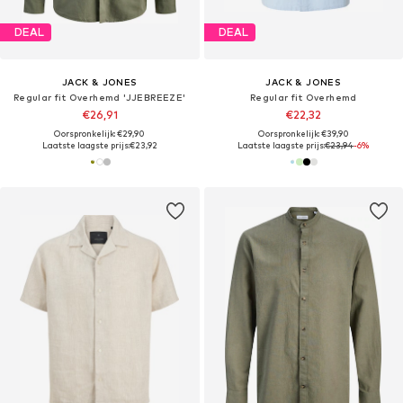
DEAL
DEAL
JACK & JONES
JACK & JONES
Regular fit Overhemd 'JJEBREEZE'
Regular fit Overhemd
€26,91
€22,32
Oorspronkelijk: €29,90
Oorspronkelijk: €39,90
Laatste laagste prijs:
€23,92
Laatste laagste prijs:
€23,94
-6%