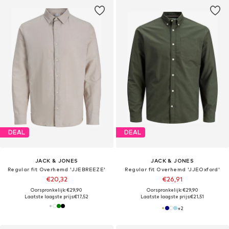
DEAL
DEAL
JACK & JONES
JACK & JONES
Regular fit Overhemd 'JJEBREEZE'
Regular fit Overhemd 'JJEOxford'
€20,32
€26,91
Oorspronkelijk: €29,90
Oorspronkelijk: €29,90
Laatste laagste prijs:
€17,52
Laatste laagste prijs:
€21,51
+
2