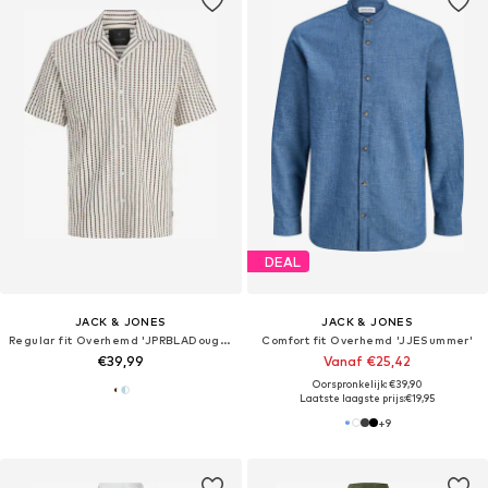
DEAL
JACK & JONES
JACK & JONES
Regular fit Overhemd 'JPRBLADouglas'
Comfort fit Overhemd 'JJESummer'
€39,99
Vanaf €25,42
Oorspronkelijk: €39,90
Laatste laagste prijs:
€19,95
+
9