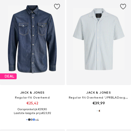
DEAL
JACK & JONES
JACK & JONES
Regular fit Overhemd
Regular fit Overhemd 'JPRBLADouglas'
€25,42
€39,99
Oorspronkelijk: €39,90
Laatste laagste prijs:
€23,92
+
4