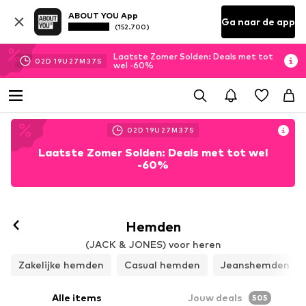
ABOUT YOU App
Ga naar de app
(152.700)
Laatste Zomer Solden: Deals met tot
02
D
19
U
27
M
33
S
wel -60%
02
D
19
U
27
M
33
S
Laatste Zomer Solden: Deals met tot wel
-60%
Hemden
(JACK & JONES) voor heren
Zakelijke hemden
Casual hemden
Jeanshemden
Alle items
Jouw deals
505