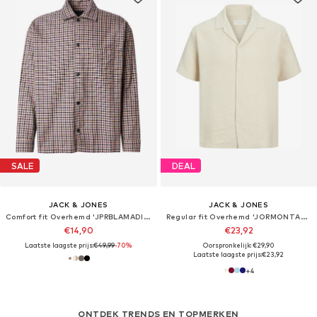
SALE
DEAL
JACK & JONES
JACK & JONES
Comfort fit Overhemd 'JPRBLAMADISON'
Regular fit Overhemd 'JORMONTAUK'
€14,90
€23,92
Laatste laagste prijs:
€49,99
-70%
Oorspronkelijk: €29,90
Laatste laagste prijs:
€23,92
+
4
ONTDEK TRENDS EN TOPMERKEN