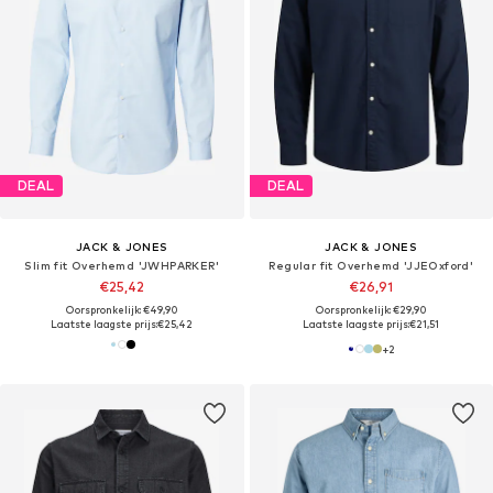
DEAL
DEAL
JACK & JONES
JACK & JONES
Slim fit Overhemd 'JWHPARKER'
Regular fit Overhemd 'JJEOxford'
€25,42
€26,91
Oorspronkelijk: €49,90
Oorspronkelijk: €29,90
Laatste laagste prijs:
€25,42
Laatste laagste prijs:
€21,51
+
2