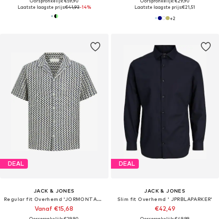
Oorspronkelijk: €59,90
Oorspronkelijk: €29,90
Laatste laagste prijs:
€41,93
-14%
Laatste laagste prijs:
€21,51
+
2
DEAL
DEAL
JACK & JONES
JACK & JONES
Regular fit Overhemd 'JORMONTAUK'
Slim fit Overhemd ' JPRBLAPARKER'
Vanaf €15,68
€42,49
Oorspronkelijk: €29,90
Oorspronkelijk: €49,99