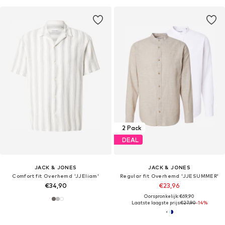
2 Pack
DEAL
JACK & JONES
JACK & JONES
Comfort fit Overhemd 'JJEliam'
Regular fit Overhemd 'JJESUMMER'
€34,90
€23,96
Oorspronkelijk: €69,90
Laatste laagste prijs:
€27,90
-14%