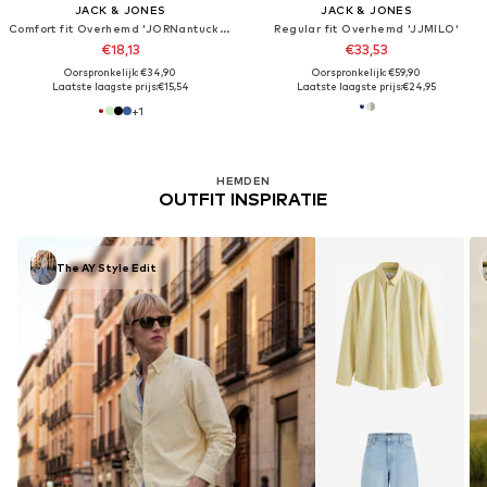
JACK & JONES
JACK & JONES
Comfort fit Overhemd 'JORNantucket'
Regular fit Overhemd 'JJMILO'
€18,13
€33,53
Oorspronkelijk: €34,90
Oorspronkelijk: €59,90
Laatste laagste prijs:
€15,54
Laatste laagste prijs:
€24,95
+
1
HEMDEN
OUTFIT INSPIRATIE
The AY Style Edit