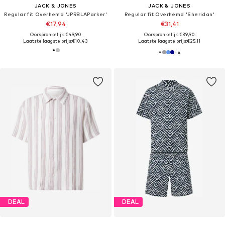
JACK & JONES
JACK & JONES
Regular fit Overhemd 'JPRBLAParker'
Regular fit Overhemd 'Sheridan'
€17,94
€31,41
Oorspronkelijk: €49,90
Oorspronkelijk: €39,90
Laatste laagste prijs:
€10,43
Laatste laagste prijs:
€25,11
+
4
DEAL
DEAL