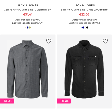
JACK & JONES
JACK & JONES
Comfort fit Overhemd 'JJEBradley'
Slim fit Overhemd 'JPRBLACardiff'
€31,41
€22,02
Oorspronkelijk: €39,90
Oorspronkelijk: €34,99
Laatste laagste prijs:
€31,41
Laatste laagste prijs:
€19,53
DEAL
DEAL