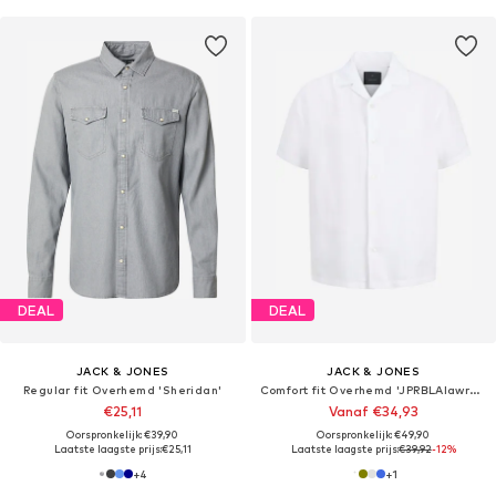
DEAL
DEAL
JACK & JONES
JACK & JONES
Regular fit Overhemd 'Sheridan'
Comfort fit Overhemd 'JPRBLAlawrence'
€25,11
Vanaf €34,93
Oorspronkelijk: €39,90
Oorspronkelijk: €49,90
Laatste laagste prijs:
€25,11
Laatste laagste prijs:
€39,92
-12%
+
4
+
1