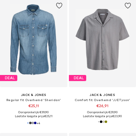
DEAL
DEAL
JACK & JONES
JACK & JONES
Regular fit Overhemd 'Sheridan'
Comfort fit Overhemd 'JJETyson'
€25,11
€26,91
Oorspronkelijk: €39,90
Oorspronkelijk: €29,90
Laatste laagste prijs:
€25,11
Laatste laagste prijs:
€23,90
+
4