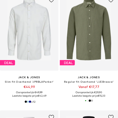
DEAL
DEAL
JACK & JONES
JACK & JONES
Slim fit Overhemd 'JPRBLAParker'
Regular fit Overhemd 'JJEBreeze'
€44,99
Vanaf €17,77
Oorspronkelijk: €49,99
Oorspronkelijk: €29,90
Laatste laagste prijs:
€42,49
Laatste laagste prijs:
€15,33
+
12