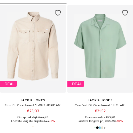
DEAL
DEAL
JACK & JONES
JACK & JONES
Slim fit Overhemd 'JWHSHERIDAN'
Comfort fit Overhemd 'JJEJeff'
€23,03
€21,52
Oorspronkelijk: €44,90
Oorspronkelijk: €29,90
Laatste laagste prijs:
€23,94
-3%
Laatste laagste prijs:
€23,90
-10%
+
1