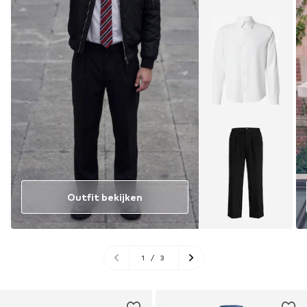
Outfit bekijken
1
/
3