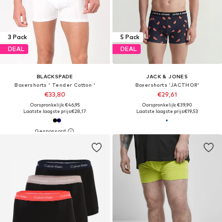
3 Pack
5 Pack
DEAL
DEAL
BLACKSPADE
JACK & JONES
Boxershorts ' Tender Cotton '
Boxershorts 'JACTHOR'
€33,80
€29,61
Oorspronkelijk: €46,95
Oorspronkelijk: €39,90
Laatste laagste prijs:
€28,17
Laatste laagste prijs:
€19,53