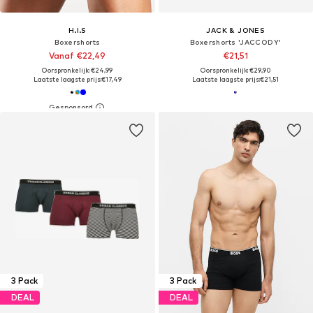
H.I.S
JACK & JONES
Boxershorts
Boxershorts 'JACCODY'
Vanaf €22,49
€21,51
Oorspronkelijk: €24,99
Oorspronkelijk: €29,90
Laatste laagste prijs:
€17,49
Laatste laagste prijs:
€21,51
3 Pack
3 Pack
DEAL
DEAL