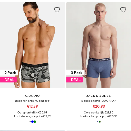
2 Pack
3 Pack
DEAL
DEAL
CAMANO
JACK & JONES
Boxershorts 'Comfort'
Boxershorts 'JACFAX'
€12,59
€20,93
Oorspronkelijk: €20,99
Oorspronkelijk: €29,90
Laatste laagste prijs:
€12,59
Laatste laagste prijs:
€20,93