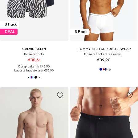
3 Pack
DEAL
3 Pack
CALVIN KLEIN
TOMMY HILFIGER UNDERWEAR
Boxershorts
Boxershorts 'Essential'
€38,61
€39,90
Oorspronkelijk: €42,90
+
6
Laatste laagste prijs:
€32,90
+
4