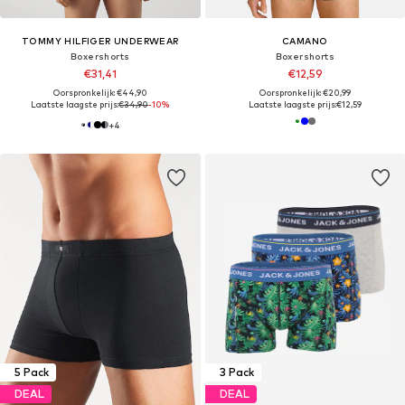
TOMMY HILFIGER UNDERWEAR
CAMANO
Boxershorts
Boxershorts
€31,41
€12,59
Oorspronkelijk: €44,90
Oorspronkelijk: €20,99
Laatste laagste prijs:
€34,90
-10%
Laatste laagste prijs:
€12,59
+
4
5 Pack
3 Pack
DEAL
DEAL