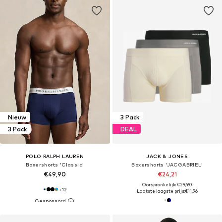
Nieuw
3 Pack
3 Pack
DEAL
POLO RALPH LAUREN
JACK & JONES
Boxershorts 'Classic'
Boxershorts 'JACGABRIEL'
€49,90
€24,21
Oorspronkelijk: €29,90
+
12
Laatste laagste prijs:
€11,96