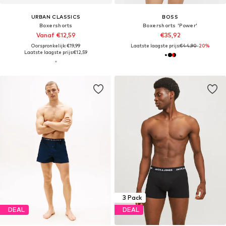
URBAN CLASSICS
BOSS
Boxershorts
Boxershorts 'Power'
Vanaf €12,59
€35,92
Oorspronkelijk: €19,99
Laatste laagste prijs:
€44,90
-20%
Laatste laagste prijs:
€12,59
3 Pack
DEAL
DEAL