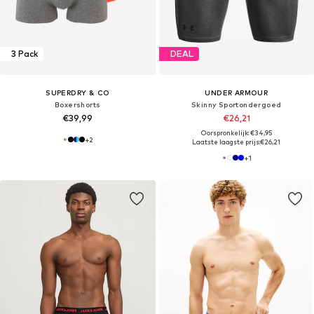
3 Pack
DEAL
SUPERDRY & CO
UNDER ARMOUR
Boxershorts
Skinny Sportondergoed
€39,99
€26,21
Oorspronkelijk: €34,95
+
2
Laatste laagste prijs:
€26,21
+
1