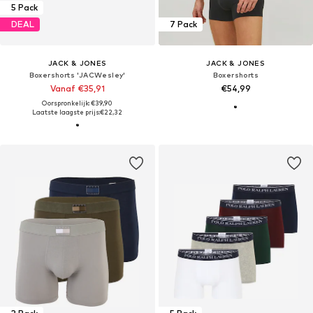
5 Pack
DEAL
7 Pack
JACK & JONES
JACK & JONES
Boxershorts 'JACWesley'
Boxershorts
Vanaf €35,91
€54,99
Oorspronkelijk: €39,90
Laatste laagste prijs:
€22,32