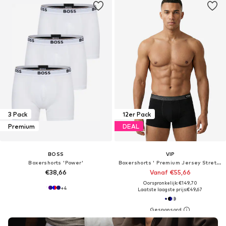
3 Pack
12er Pack
Premium
DEAL
BOSS
VIP
Boxershorts 'Power'
Boxershorts ' Premium Jersey Stretch '
€38,66
Vanaf €55,66
Oorspronkelijk: €149,70
+
4
Laatste laagste prijs:
€49,67