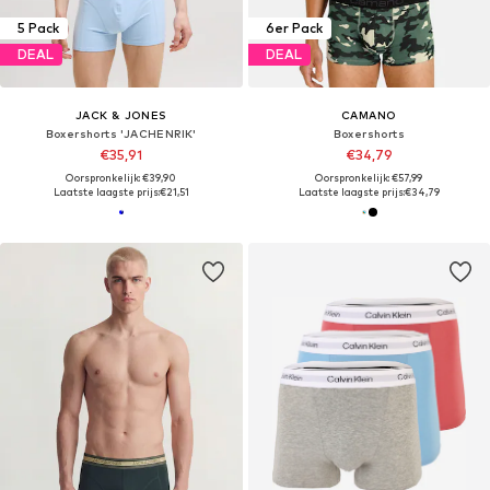
5 Pack
6er Pack
DEAL
DEAL
JACK & JONES
CAMANO
Boxershorts 'JACHENRIK'
Boxershorts
€35,91
€34,79
Oorspronkelijk: €39,90
Oorspronkelijk: €57,99
Laatste laagste prijs:
€21,51
Laatste laagste prijs:
€34,79