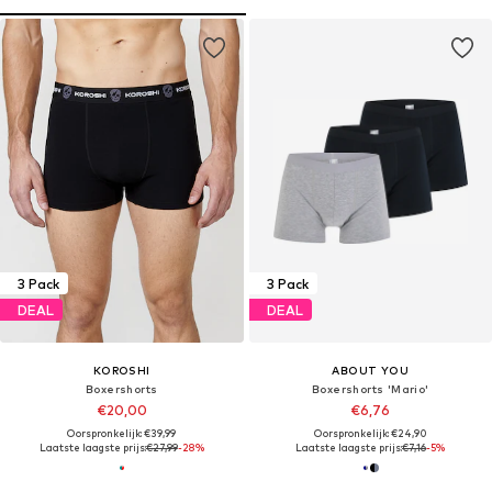
3 Pack
3 Pack
DEAL
DEAL
KOROSHI
ABOUT YOU
Boxershorts
Boxershorts 'Mario'
€20,00
€6,76
Oorspronkelijk: €39,99
Oorspronkelijk: €24,90
Laatste laagste prijs:
€27,99
-28%
Laatste laagste prijs:
€7,16
-5%