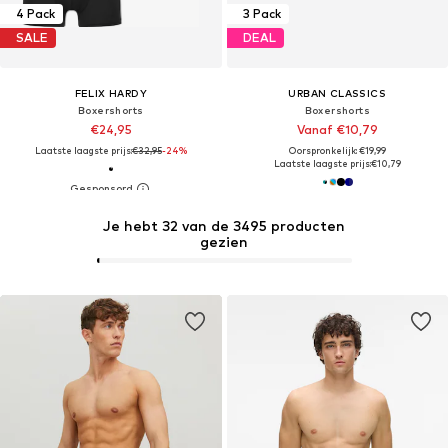
4 Pack
3 Pack
SALE
DEAL
FELIX HARDY
URBAN CLASSICS
Boxershorts
Boxershorts
€24,95
Vanaf €10,79
Laatste laagste prijs:
€32,95
-24%
Oorspronkelijk: €19,99
Laatste laagste prijs:
€10,79
Je hebt 32 van de 3495 producten
gezien