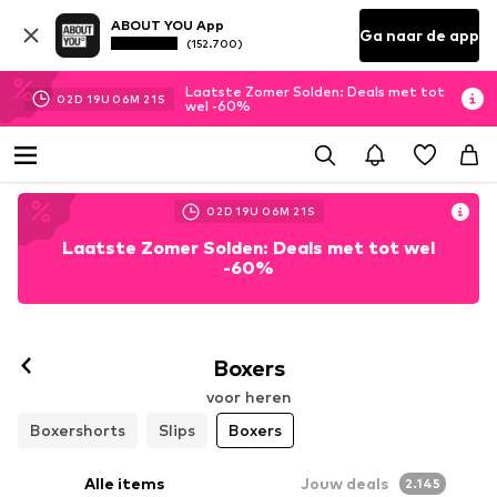
ABOUT YOU App
Ga naar de app
(152.700)
Laatste Zomer Solden: Deals met tot
02
D
19
U
06
M
18
S
wel -60%
02
D
19
U
06
M
18
S
Laatste Zomer Solden: Deals met tot wel
-60%
Volgen
Boxers
voor heren
Boxershorts
Slips
Boxers
Alle items
Jouw deals
2.145