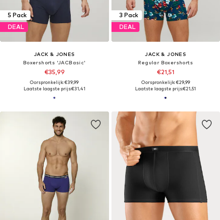
5 Pack
3 Pack
DEAL
DEAL
JACK & JONES
JACK & JONES
Boxershorts 'JACBasic'
Regular Boxershorts
€35,99
€21,51
Oorspronkelijk: €39,99
Oorspronkelijk: €29,99
Laatste laagste prijs:
€31,41
Laatste laagste prijs:
€21,51