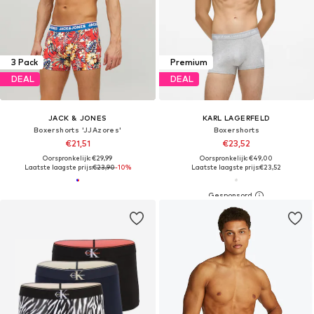
3 Pack
Premium
DEAL
DEAL
JACK & JONES
KARL LAGERFELD
Boxershorts 'JJAzores'
Boxershorts
€21,51
€23,52
Oorspronkelijk: €29,99
Oorspronkelijk: €49,00
Laatste laagste prijs:
€23,90
-10%
Laatste laagste prijs:
€23,52