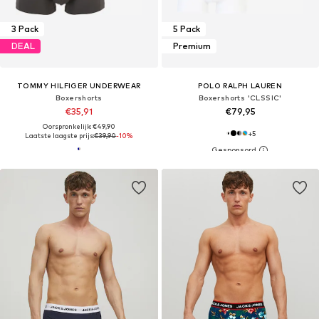
3 Pack
5 Pack
DEAL
Premium
TOMMY HILFIGER UNDERWEAR
POLO RALPH LAUREN
Boxershorts
Boxershorts 'CLSSIC'
€35,91
€79,95
Oorspronkelijk: €49,90
+
5
Laatste laagste prijs:
€39,90
-10%