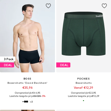
3 Pack
DEAL
DEAL
BOSS
POCKIES
Boxershorts 'David Beckham'
Boxershorts
€35,96
Vanaf €12,29
Oorspronkelijk: €44,95
Oorspronkelijk: €22,95
Laatste laagste prijs:
€37,90
-5%
Laatste laagste prijs:
€12,29
+
3