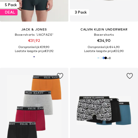
5 Pack
DEAL
3 Pack
JACK & JONES
CALVIN KLEIN UNDERWEAR
Boxershorts 'JACFAZE'
Boxershorts
€31,92
€34,90
Oorspronkelijk: €39,90
Oorspronkelijk: €44,90
Laatste laagste prijs:
€31,92
Laatste laagste prijs:
€32,90
+
8