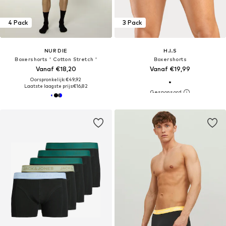
4 Pack
3 Pack
NUR DIE
H.I.S
Boxershorts ' Cotton Stretch '
Boxershorts
Vanaf €18,20
Vanaf €19,99
Oorspronkelijk: €49,92
Laatste laagste prijs:
€16,82