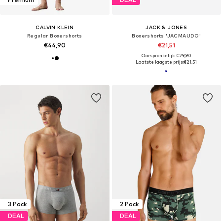
CALVIN KLEIN
JACK & JONES
Regular Boxershorts
Boxershorts 'JACMAUDO'
€44,90
€21,51
Oorspronkelijk: €29,90
Laatste laagste prijs:
€21,51
3 Pack
2 Pack
DEAL
DEAL