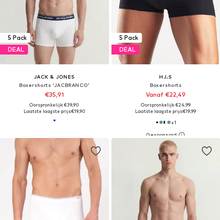
5 Pack
5 Pack
DEAL
DEAL
JACK & JONES
H.I.S
Boxershorts 'JACBRANCO'
Boxershorts
€35,91
Vanaf €22,49
Oorspronkelijk: €39,90
Oorspronkelijk: €24,99
Laatste laagste prijs:
€19,90
Laatste laagste prijs:
€19,99
+
1