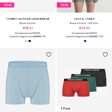
DEAL
DEAL
TOMMY HILFIGER UNDERWEAR
JACK & JONES
Boxershorts
Boxershorts 'JACFax'
€28,41
€20,93
Oorspronkelijk: €39,90
Oorspronkelijk: €29,90
Laatste laagste prijs:
€29,90
-5%
Laatste laagste prijs:
€23,92
-12%
3 Pack