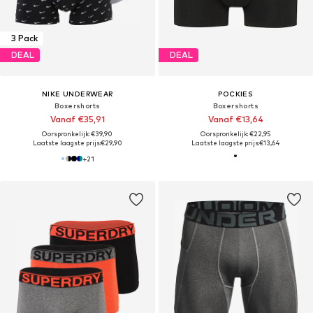
3 Pack
DEAL
DEAL
NIKE UNDERWEAR
POCKIES
Boxershorts
Boxershorts
Vanaf €35,91
Vanaf €13,64
Oorspronkelijk: €39,90
Oorspronkelijk: €22,95
Laatste laagste prijs:
€29,90
Laatste laagste prijs:
€13,64
+
21