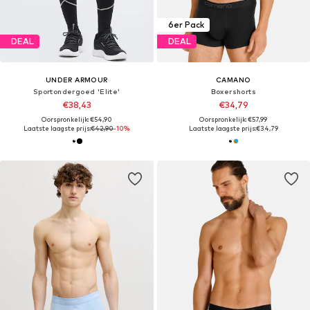
6er Pack
DEAL
DEAL
UNDER ARMOUR
CAMANO
Sportondergoed 'Elite'
Boxershorts
€38,43
€34,79
Oorspronkelijk: €54,90
Oorspronkelijk: €57,99
Laatste laagste prijs:
€42,90
-10%
Laatste laagste prijs:
€34,79