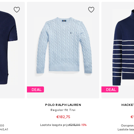
DEAL
DEAL
POLO RALPH LAUREN
HACKE
Regular fit Trui
€182,75
€
Laatste laagste prijs:
+
€215,00
12
-15%
9,00
Oorspron
 L, XL, XXL
Beschikbare maten: S, M, L, XL, XXL
Beschikbaa
40,41
Laatste laag