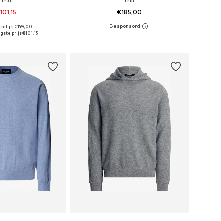
Trui
Trui
101,15
€185,00
+
2
kelijk: €199,00
en: S, M, L, XL, XXL
Beschikbare maten: S, M, L, XL, XXL
gste prijs:
€101,15
nkelmandje
In winkelmandje