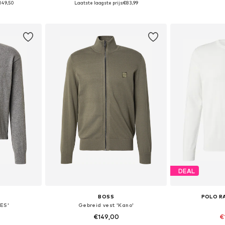
149,50
Laatste laagste prijs:
€83,99
dje
In winkelmandje
In wi
DEAL
BOSS
POLO R
VES'
Gebreid vest 'Kano'
€149,00
€