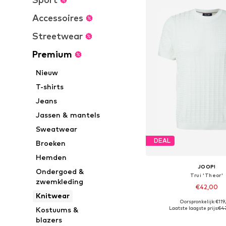
Accessoires
Streetwear
Premium
Nieuw
T-shirts
Jeans
Jassen & mantels
Sweatwear
DEAL
Broeken
Hemden
JOOP!
Ondergoed &
Trui 'Theor'
zwemkleding
€42,00
Knitwear
Oorspronkelijk: €11
Beschikbare maten: S, M,
Laatste laagste prijs:
€4
Kostuums &
In winkelman
blazers