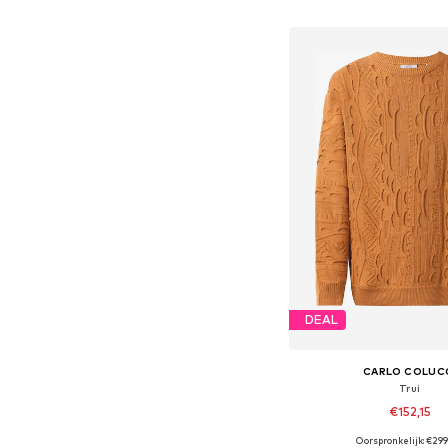
In winkelman
DEAL
CARLO COLUC
Trui
€152,15
Oorspronkelijk: €29
Beschikbare maten: M