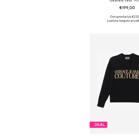
Gebreid vest 'F
€199,00
Oorspronkelijk: €22
Beschikbare maten: S, M,
Laatste laagste prijs:
€
In winkelman
DEAL