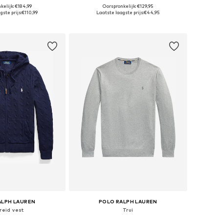
kelijk: €184,99
Oorspronkelijk: €129,95
aten: M, L, XL, XXL
Beschikbare maten: M, L, XL
gste prijs:
€110,99
Laatste laagste prijs:
€44,95
nkelmandje
In winkelmandje
ALPH LAUREN
POLO RALPH LAUREN
reid vest
Trui