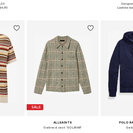
9,00
Oorspron
L-XL, XL-XXL
Beschikbare maten: S, M, L, XXL
Beschikbare m
64,90
Laatste laa
dje
In winkelmandje
In wi
SALE
ALLSAINTS
POLO R
Gebreid vest 'SOLMAR'
Geb