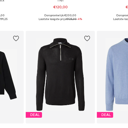
OXX'
Trui
€120,00
€
5,00
Oorspronkelijk: €200,00
Oorspron
 L, XL, XXL
Beschikbare maten: S, L, XL, XXXL
Beschikbare mat
191,25
Laatste laagste prijs:
€125,30
-4%
Laatste laa
dje
In winkelmandje
In wi
DEAL
DEAL