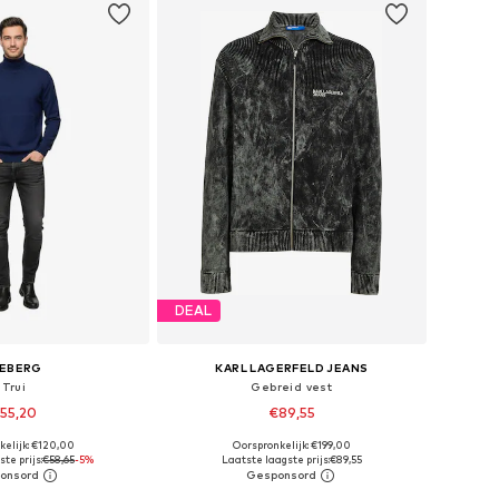
DEAL
CEBERG
KARL LAGERFELD JEANS
Trui
Gebreid vest
55,20
€89,55
kelijk: €120,00
Oorspronkelijk: €199,00
aten: M, L, XL, XXL
Beschikbare maten: XS, M, L, XL
te prijs:
€58,65
-5%
Laatste laagste prijs:
€89,55
nkelmandje
In winkelmandje