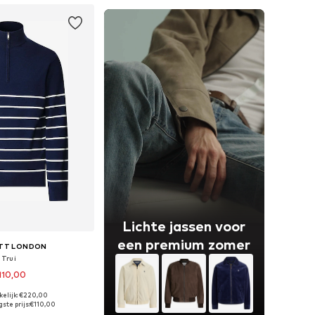
Lichte jassen voor
een premium zomer
TT LONDON
Trui
110,00
kelijk: €220,00
r in vele maten
ste prijs:
€110,00