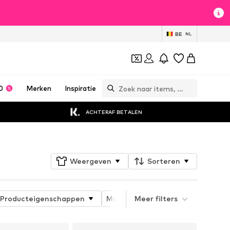
BE
NL
0
Merken
Inspiratie
ACHTERAF BETALEN
Weergeven
Sorteren
Producteigenschappen
Materiaal
Meer filters
Speciaal assorti