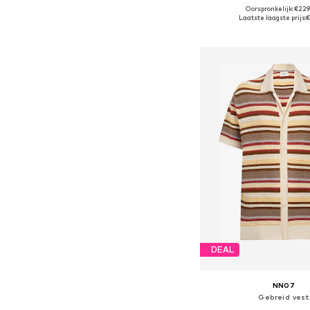
Oorspronkelijk: €22
Beschikbare maten: M-L, 
Laatste laagste prijs:
€
In winkelman
DEAL
NN07
Gebreid vest