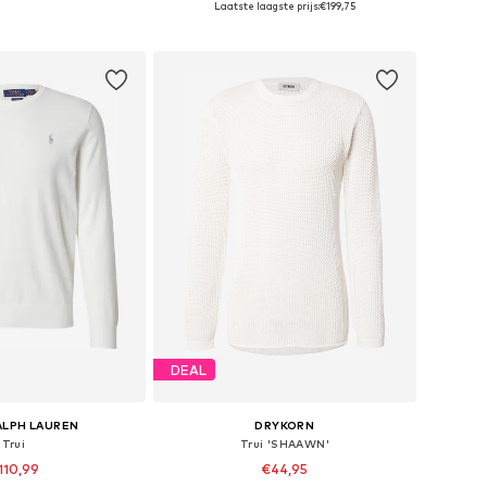
Laatste laagste prijs:
€199,75
nkelmandje
In winkelmandje
DEAL
ALPH LAUREN
DRYKORN
Trui
Trui 'SHAAWN'
110,99
€44,95