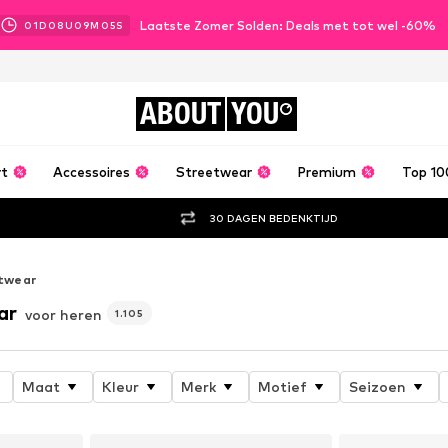
Laatste Zomer Solden: Deals met tot wel -60%
01
D
08
U
09
M
03
S
ABOUT
YOU
rt
Accessoires
Streetwear
Premium
Top 10
30 DAGEN BEDENKTIJD
twear
ar
voor heren
1.105
Maat
Kleur
Merk
Motief
Seizoen