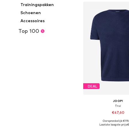
Trainingspakken
Schoenen
Accessoires
Top 100
DEAL
JOOP!
Trui
€47,60
Oorspronkelijk: €11
Beschikbare maten: S, M,
Laatste laagste prijs:
€