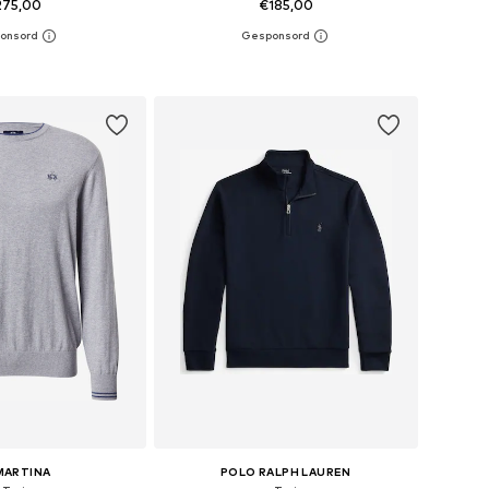
275,00
€185,00
en: S, M, L, XL, XXL
Beschikbare maten: XS, S, M, L, XL, XXL
nkelmandje
In winkelmandje
MARTINA
POLO RALPH LAUREN