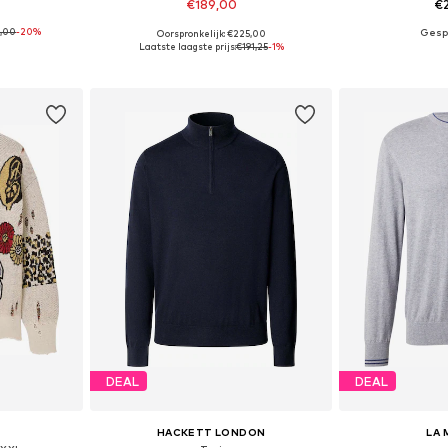
€189,00
€
9,00
-20%
Oorspronkelijk: €225,00
M, L, XL
Beschikbare maten: S, M, L, XL, XXL
Beschikbare mat
Laatste laagste prijs:
€191,25
-1%
dje
In winkelmandje
In wi
DEAL
DEAL
HACKETT LONDON
LA 