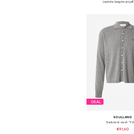
Laatste laagste prijs:
€
In winkelman
DEAL
SOULLAND
Gebreid vest 'Y
€91,60