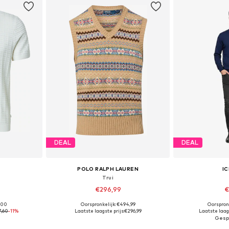
DEAL
DEAL
POLO RALPH LAUREN
I
Trui
€296,99
€
9,00
Oorspronkelijk: €494,99
Oorspron
 L, XL, XXL
Beschikbare maten: M, L, XL, XXL
Beschikbare m
7,60
-11%
Laatste laagste prijs:
€296,99
Laatste laags
dje
In winkelmandje
In wi