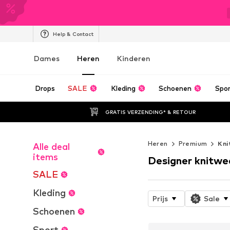
Help & Contact
Dames
Heren
Kinderen
Drops
SALE
Kleding
Schoenen
Spo
GRATIS VERZENDING* & RETOUR
Heren
Premium
Kni
Alle deal
items
Designer knitwe
SALE
Kleding
Prijs
Sale
Schoenen
Sport