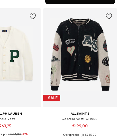
nkelmandje
SALE
ALPH LAUREN
ALLSAINTS
reid vest
Gebreid vest 'CHASE'
463,25
€199,00
e prijs:
€545,00
-15%
Oorspronkelijk: €235,00
 maten: M, L, XL
Beschikbare maten: M, L, XL