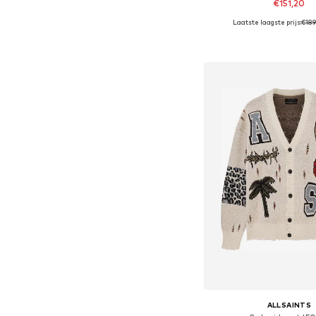
€151,20
Laatste laagste prijs:
€18
Beschikbare maten: S, 
In winkelman
ALLSAINTS