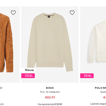
dje
In winkelmandje
In wi
Nieuw
DEAL
DEAL
CI
BOSS
POLO R
Trui 'H-Imberto'
Geb
€83,99
€
Laatste laagst
9,00
Oorspronkelijk: €159,99
, L, XL
Beschikbare maten: S, M, L
Beschikbare