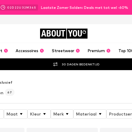
Laatste Zomer Solden: Deals met tot wel -60%
02
D
22
U
32
M
33
S
ABOUT
YOU
rt
Accessoires
Streetwear
Premium
Top 10
30 DAGEN BEDENKTIJD
clusief
en
67
Maat
Kleur
Merk
Materiaal
Productser