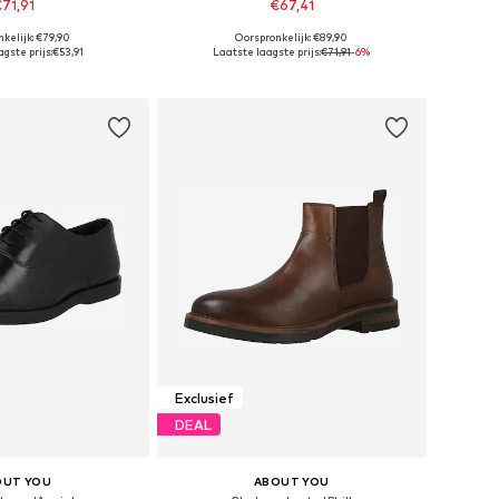
71,91
€67,41
kelijk: €79,90
Oorspronkelijk: €89,90
r in vele maten
Beschikbaar in vele maten
gste prijs:
€53,91
Laatste laagste prijs:
€71,91
-6%
nkelmandje
In winkelmandje
Exclusief
DEAL
OUT YOU
ABOUT YOU