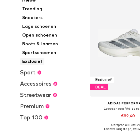
Trending
Sneakers
Lage schoenen
Open schoenen
Boots & laarzen
Sportschoenen
Exclusief
Sport
Exclusief
Accessoires
DEAL
Streetwear
ADIDAS PERFORM
Premium
Loopschoen 'Adizero 
€89,40
Top 100
+
7
Oorspronkelijk: €14
Beschikbaar in vele
Laatste laagste prijs:
€11
In winkelman