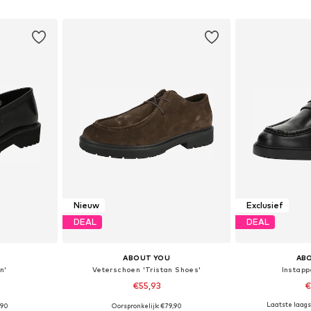
dje
In winkelmandje
In wi
Nieuw
Exclusief
DEAL
DEAL
ABOUT YOU
AB
n'
Veterschoen 'Tristan Shoes'
Instapp
€55,93
€
Laatste laagst
,90
Oorspronkelijk: €79,90
43, 44, 45, 46
Beschikbaar in vele maten
Beschikbaa