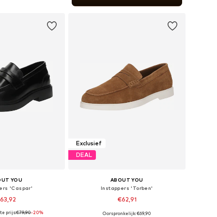
nkelmandje
Exclusief
DEAL
OUT YOU
ABOUT YOU
ers 'Caspar'
Instappers 'Torben'
63,92
€62,91
e prijs:
€79,90
-20%
Oorspronkelijk: €69,90
r in vele maten
Beschikbare maten: 41, 42, 43, 44, 45, 46