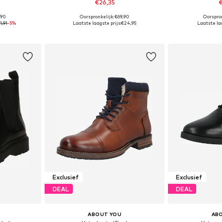
€26,35
€
,90
Oorspronkelijk: €69,90
Oorspron
 maten
Beschikbare maten: 41, 42, 43, 44
Beschikbaa
1,91
-5%
Laatste laagste prijs:
€24,95
Laatste laa
dje
In winkelmandje
In wi
Exclusief
Exclusief
DEAL
DEAL
ABOUT YOU
AB