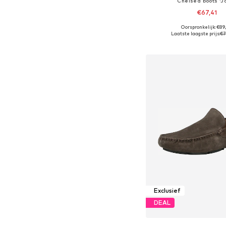
Chelsea boots 'J
€67,41
Oorspronkelijk: €89
Beschikbaar in vele
Laatste laagste prijs:
€7
In winkelman
Exclusief
DEAL