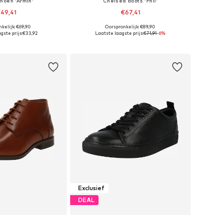
hoen 'Armin'
Chelsea boots 'Phil'
49,41
€67,41
kelijk: €69,90
Oorspronkelijk: €89,90
r in vele maten
Beschikbaar in vele maten
gste prijs:
€33,92
Laatste laagste prijs:
€71,91
-6%
nkelmandje
In winkelmandje
Exclusief
DEAL