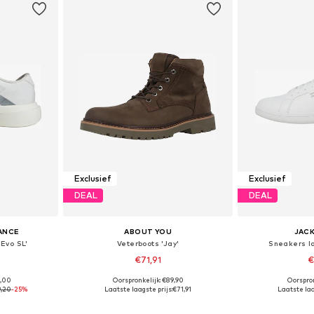
Exclusief
Exclusief
DEAL
DEAL
ANCE
ABOUT YOU
JACK
Evo SL'
Veterboots 'Jay'
Sneakers l
€71,91
€
9,00
Oorspronkelijk: €89,90
Oorspron
 maten
Beschikbaar in vele maten
Beschikbare mate
9,20
-25%
Laatste laagste prijs:
€71,91
Laatste laa
dje
In winkelmandje
In wi