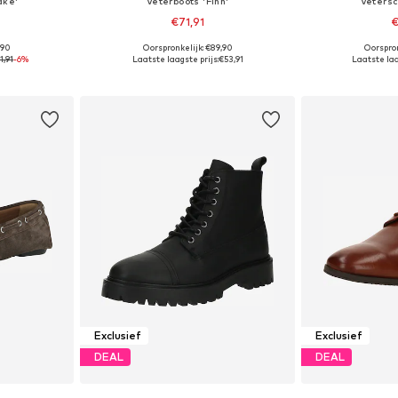
ake'
Veterboots 'Finn'
Vetersc
€71,91
€
,90
Oorspronkelijk: €89,90
Oorspron
 maten
Beschikbaar in vele maten
Beschikbaa
1,91
-6%
Laatste laagste prijs:
€53,91
Laatste laa
dje
In winkelmandje
In wi
Exclusief
Exclusief
DEAL
DEAL