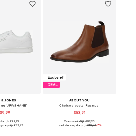
Exclusief
DEAL
 & JONES
ABOUT YOU
aag 'JFWSHANE'
Chelsea boots 'Rasmus'
39,99
€53,91
kelijk: €49,99
Oorspronkelijk: €89,90
n: 40, 41, 42, 44, 45
Beschikbaar in vele maten
gste prijs:
€33,92
Laatste laagste prijs:
€58,41
-7%
nkelmandje
In winkelmandje