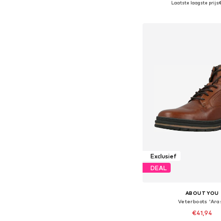
Laatste laagste prijs:
In winkelman
Exclusief
DEAL
ABOUT YOU
Veterboots 'Ara
€41,94