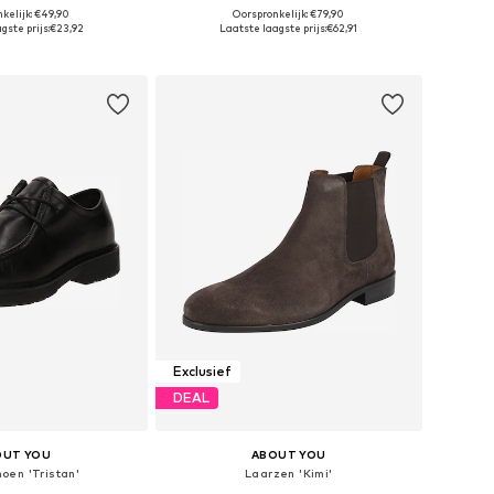
kelijk: €49,90
Oorspronkelijk: €79,90
r in vele maten
Beschikbaar in vele maten
gste prijs:
€23,92
Laatste laagste prijs:
€62,91
nkelmandje
In winkelmandje
Exclusief
DEAL
OUT YOU
ABOUT YOU
oen 'Tristan'
Laarzen 'Kimi'