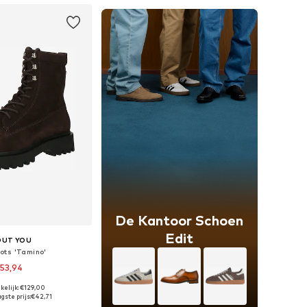
De Kantoor Schoen
Edit
OUT YOU
ots 'Tamino'
53,94
kelijk: €129,00
r in vele maten
gste prijs:
€42,71