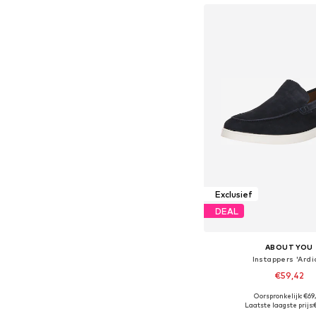
Exclusief
DEAL
ABOUT YOU
Instappers 'Ardi
€59,42
Oorspronkelijk: €69
Beschikbaar in vele
Laatste laagste prijs: