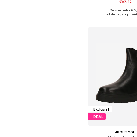
€67,92
Oorspronkelijk: €79
Beschikbaar in vele
Laatste laagste prijs:
€7
In winkelman
Exclusief
DEAL
ABOUT YOU