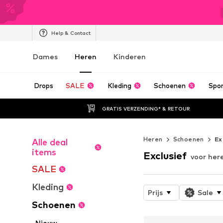
Help & Contact
Dames
Heren
Kinderen
Drops
SALE
Kleding
Schoenen
Spo
GRATIS VERZENDING* & RETOUR
Heren
Schoenen
Ex
Alle deal
items
Exclusief
voor her
SALE
Kleding
Prijs
Sale
Schoenen
Nieuw