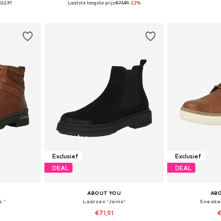
€62,91
Laatste laagste prijs:
€71,91
-22%
dje
In winkelmandje
In wi
Exclusief
Exclusief
DEAL
DEAL
ABOUT YOU
AB
s '
Laarzen 'Jarno'
Sneaker
€71,91
€