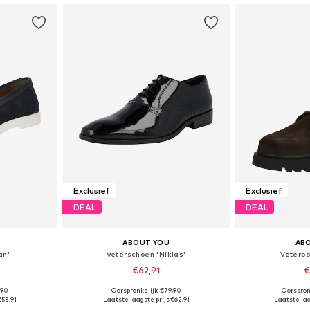
Exclusief
Exclusief
DEAL
DEAL
ABOUT YOU
AB
an'
Veterschoen 'Niklas'
Veterbo
€62,91
€
,90
Oorspronkelijk: €79,90
Oorspron
 maten
Beschikbaar in vele maten
Beschikbaa
€53,91
Laatste laagste prijs:
€62,91
Laatste laa