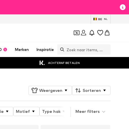
BE
NL
0
Merken
Inspiratie
ACHTERAF BETALEN
Weergeven
Sorteren
ie
Motief
Type hak
Type sluiting
Meer filters
Schoenn