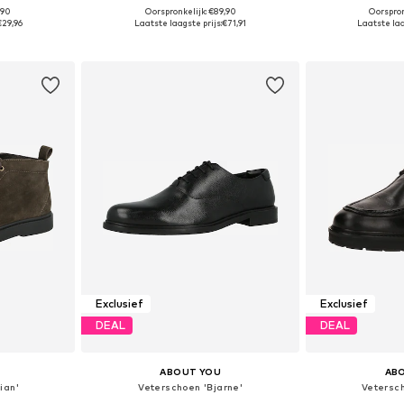
,90
Oorspronkelijk: €89,90
Oorspron
42, 43, 44, 45
Beschikbaar in vele maten
Beschikbaa
€29,96
Laatste laagste prijs:
€71,91
Laatste laa
dje
In winkelmandje
In wi
Exclusief
Exclusief
DEAL
DEAL
ABOUT YOU
AB
ian'
Veterschoen 'Bjarne'
Vetersch