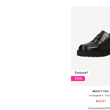
In winkelman
Exclusief
DEAL
ABOUT YOU
Instappers 'Jea
€62,91
Oorspronkelijk: €79
Beschikbare maten: 41, 42, 