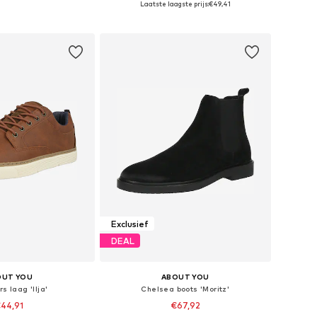
Laatste laagste prijs:
€49,41
nkelmandje
In winkelmandje
Exclusief
DEAL
OUT YOU
ABOUT YOU
s laag 'Ilja'
Chelsea boots 'Moritz'
44,91
€67,92