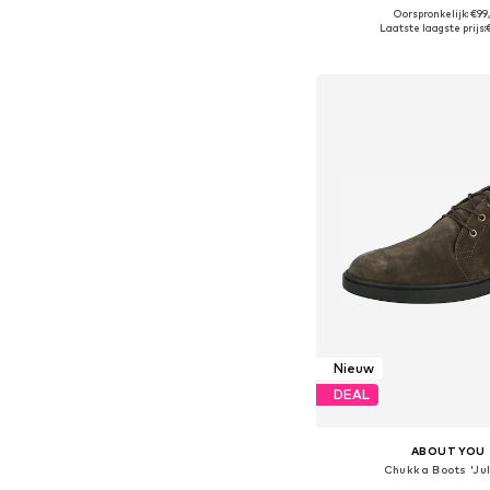
Oorspronkelijk: €99
Beschikbare maten: 40, 41, 
Laatste laagste prijs:
In winkelman
Nieuw
DEAL
ABOUT YOU
Chukka Boots 'Jul