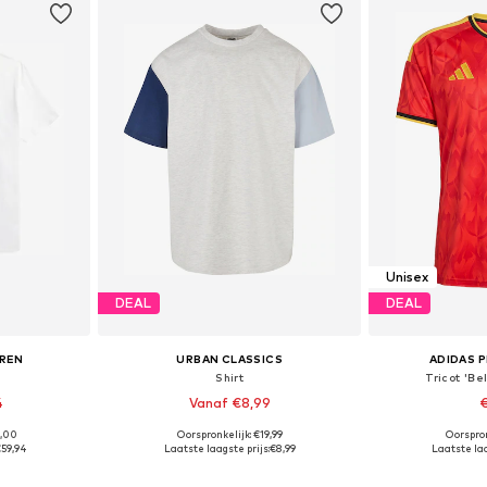
Unisex
DEAL
DEAL
UREN
URBAN CLASSICS
ADIDAS 
Shirt
Tricot 'B
4
Vanaf €8,99
€
5,00
Oorspronkelijk: €19,99
Oorspron
M, L, XL, XXL
Beschikbare maten: S, M, L, XL
Beschikbare 
€59,94
Laatste laagste prijs:
€8,99
Laatste laa
dje
In winkelmandje
In wi