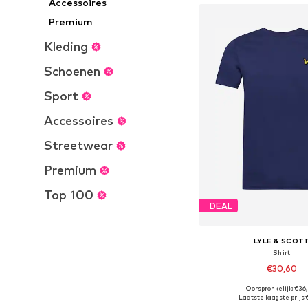
Accessoires
Premium
Kleding
Schoenen
Sport
Accessoires
Streetwear
Premium
Top 100
DEAL
LYLE & SCOT
Shirt
€30,60
+
8
Oorspronkelijk: €36
Beschikbare maten: XS, S, 
Laatste laagste prijs: