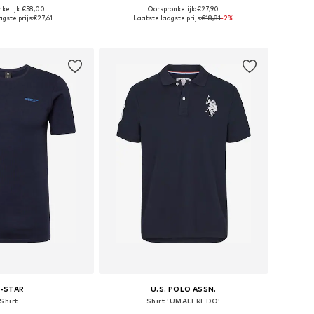
+
5
kelijk: €58,00
Oorspronkelijk: €27,90
ten: M, L, XL, XXXL
Beschikbare maten: XS Normale maten, S Normale maten, M Normale maten, L Normale maten, XL Normale maten, XXL Normale maten
gste prijs:
€27,61
Laatste laagste prijs:
€18,81
-2%
nkelmandje
In winkelmandje
-STAR
U.S. POLO ASSN.
Shirt
Shirt 'UMALFREDO'