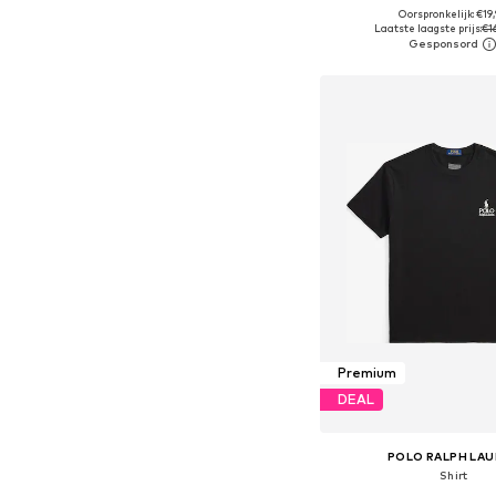
+
17
Oorspronkelijk: €19
Beschikbare maten: S, M, L,
Laatste laagste prijs:
€1
In winkelman
Premium
DEAL
POLO RALPH LA
Shirt