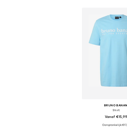
In winkelman
BRUNO BANAN
Shirt
Vanaf €15,9
Oorspronkelijk: €17
Beschikbare maten: S, M,