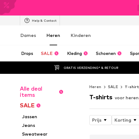
Help & Contact
Dames
Heren
Kinderen
Drops
SALE
Kleding
Schoenen
Spo
GRATIS VERZENDING* & RETOUR
Heren
SALE
T-shir
Alle deal
items
T-shirts
voor heren 
SALE
Jassen
Prijs
Korting
Jeans
Sweatwear