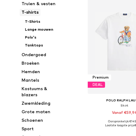
Truien & vesten
T-shirts
T-Shirts
Lange mouwen
Polo's
Tanktops
Ondergoed
Broeken
Hemden
Premium
Mantels
DEAL
Kostuums &
blazers
POLO RALPH LA
Zwemkleding
Shirt
Grote maten
Vanaf €59,9
Schoenen
Oorspronkelijk: €14
Beschikbare maten: XS, S, 
Laatste laagste prijs:
Sport
In winkelman