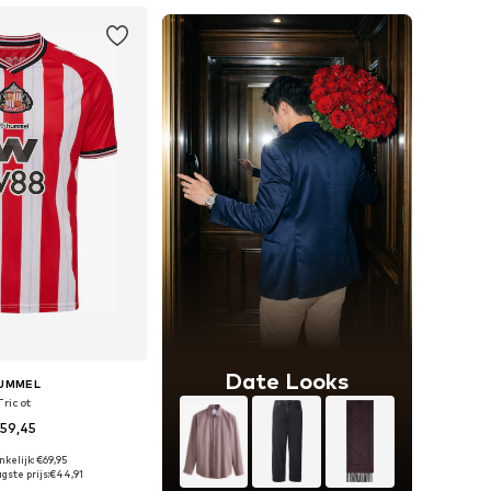
Date Looks
UMMEL
Tricot
59,45
kelijk: €69,95
r in vele maten
gste prijs:
€44,91