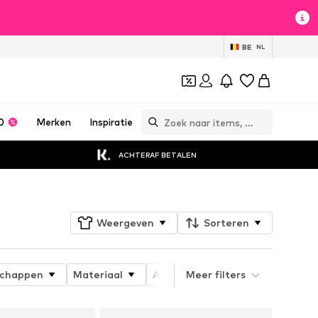
BE
NL
0
Merken
Inspiratie
ACHTERAF BETALEN
Weergeven
Sorteren
schappen
Materiaal
Armlengte
Meer filters
Halstype