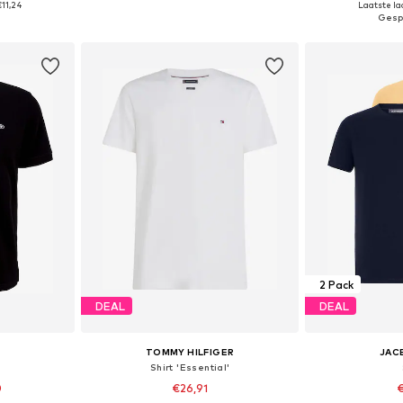
€11,24
Laatste laa
dje
In winkelmandje
In wi
2 Pack
DEAL
DEAL
TOMMY HILFIGER
JAC
Shirt 'Essential'
0
€26,91
€