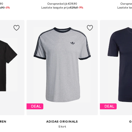
+
3
,90
Oorspronkelijk: €39,90
Oorspron
 XL, XXL, XXXL
Beschikbare maten: XS, S, M, L, XL, XXL
Beschikbare ma
6,90
-6%
Laatste laagste prijs:
€29,61
-9%
Laatste laa
dje
In winkelmandje
In wi
DEAL
DEAL
UREN
ADIDAS ORIGINALS
G
Shirt