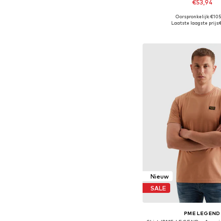
€53,94
Oorspronkelijk: €10
Beschikbare maten: S, M,
Laatste laagste prijs:
In winkelman
Nieuw
SALE
PME LEGEND