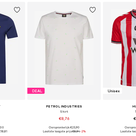
DEAL
Unisex
T
PETROL INDUSTRIES
H
Shirt
€8,76
€
,00
Oorspronkelijk: €25,90
Oorspron
M, L, XL, XXL
Beschikbare maten: M, L, XL, XXL, XXXL
Beschikbaa
€18,81
Laatste laagste prijs:
€8,94
-2%
Laatste laa