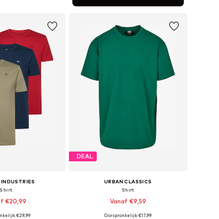
nkelmandje
DEAL
 INDUSTRIES
URBAN CLASSICS
Shirt
Shirt
f €20,99
Vanaf €9,59
+
4
+
34
kelijk: €29,99
Oorspronkelijk: €17,99
 S, M, L, XL, XXL, XXXL
Beschikbaar in vele maten