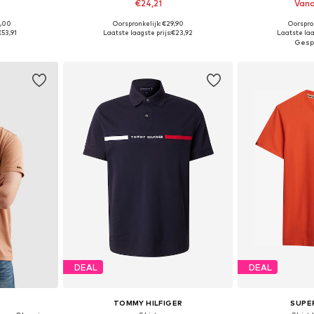
€24,21
Vana
+
16
5,00
Oorspronkelijk: €29,90
Oorspron
 L, XL, XXL
Beschikbare maten: XS Normale maten, S Normale maten, M Normale maten, L Normale maten, XL Normale maten, XXL Normale maten
Beschikbare maten
€53,91
Laatste laagste prijs:
€23,92
Laatste laa
dje
In winkelmandje
In wi
DEAL
DEAL
TOMMY HILFIGER
SUPE