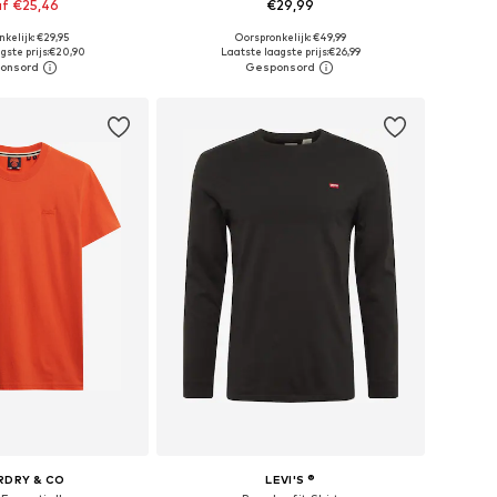
f €25,46
€29,99
+
4
+
1
kelijk: €29,95
Oorspronkelijk: €49,99
: XS, S, M, L, XL, XXL
Beschikbare maten: S, M, L, XL, XXL
gste prijs:
€20,90
Laatste laagste prijs:
€26,99
nkelmandje
In winkelmandje
RDRY & CO
LEVI'S ®