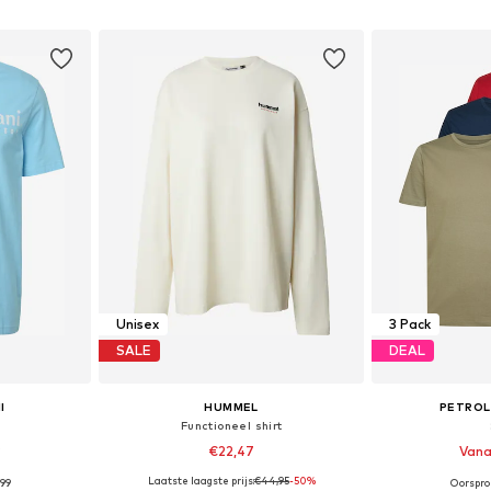
dje
In winkelmandje
In wi
Unisex
3 Pack
SALE
DEAL
I
HUMMEL
PETROL
Functioneel shirt
9
€22,47
Vana
Laatste laagste prijs:
€44,95
-50%
,99
Oorspron
 L, XL, XXL
Beschikbare maten: S, M, L, XL, XXL, XXXL
Beschikbare maten: