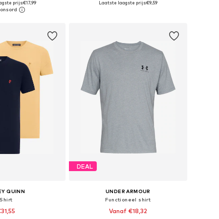
gste prijs:
€17,99
Laatste laagste prijs:
€9,59
nkelmandje
In winkelmandje
DEAL
EY QUINN
UNDER ARMOUR
Shirt
Functioneel shirt
31,55
Vanaf €18,32