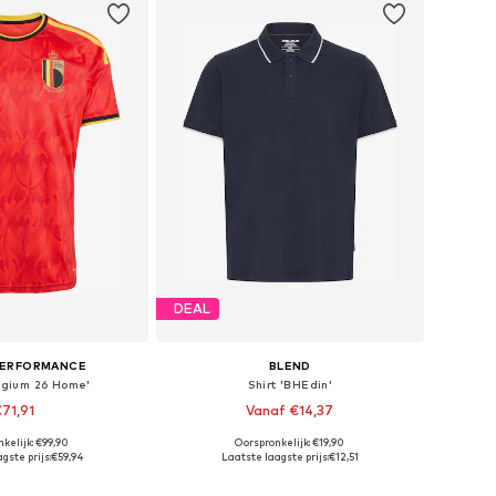
DEAL
PERFORMANCE
BLEND
elgium 26 Home'
Shirt 'BHEdin'
71,91
Vanaf €14,37
+
5
kelijk: €99,90
Oorspronkelijk: €19,90
maten: S, M, L, XL
Beschikbare maten: S, M, L, XXL, XXXL
gste prijs:
€59,94
Laatste laagste prijs:
€12,51
nkelmandje
In winkelmandje