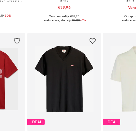
Shirt 'PME LEGEND - American Classic T-shirt'
Shirt
Shirt 
€29,96
Vana
,99
-30%
Oorspronkelijk: €89,90
Oorspron
 XL, XXL, 4XL
Beschikbare maten: XS, S, M, L, XL
Beschikbare 
Laatste laagste prijs:
€31,96
-6%
Laatste laa
dje
In winkelmandje
In wi
DEAL
DEAL