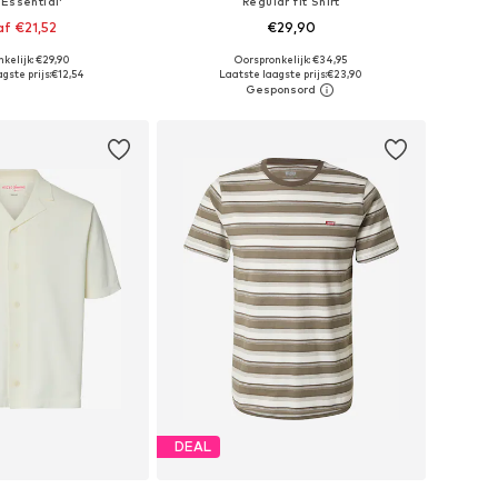
'Essential'
Regular fit Shirt
f €21,52
€29,90
+
70
kelijk: €29,90
Oorspronkelijk: €34,95
maten: S, M, L, XL
Beschikbare maten: XS, S, M, L, XL, XXL
gste prijs:
€12,54
Laatste laagste prijs:
€23,90
nkelmandje
In winkelmandje
DEAL