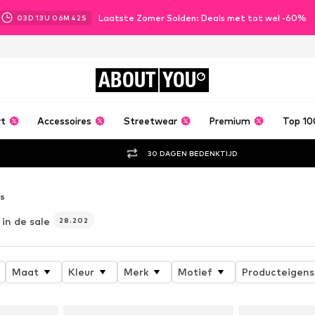
Laatste Zomer Solden: Deals met tot wel -60%
03
D
13
U
06
M
40
S
ABOUT
YOU
rt
Accessoires
Streetwear
Premium
Top 10
30 DAGEN BEDENKTIJD
ts
in de sale
28.202
Maat
Kleur
Merk
Motief
Producteigen