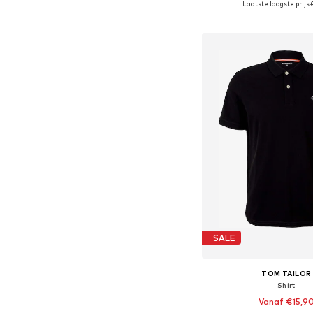
Laatste laagste prijs:
In winkelman
SALE
TOM TAILOR
Shirt
Vanaf €15,9