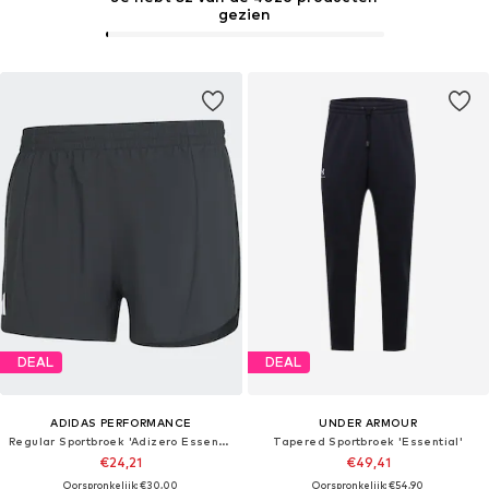
gezien
DEAL
DEAL
ADIDAS PERFORMANCE
UNDER ARMOUR
Regular Sportbroek 'Adizero Essentials '
Tapered Sportbroek 'Essential'
€24,21
€49,41
Oorspronkelijk: €30,00
Oorspronkelijk: €54,90