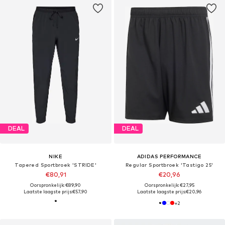
DEAL
DEAL
NIKE
ADIDAS PERFORMANCE
Tapered Sportbroek 'STRIDE'
Regular Sportbroek 'Tastigo 25'
€80,91
€20,96
Oorspronkelijk: €89,90
Oorspronkelijk: €27,95
Laatste laagste prijs:
€57,90
Laatste laagste prijs:
€20,96
+
2