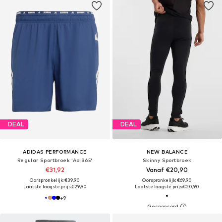
DEAL
DEAL
ADIDAS PERFORMANCE
NEW BALANCE
Regular Sportbroek 'Adi365'
Skinny Sportbroek
€31,92
Vanaf €20,90
Oorspronkelijk: €39,90
Oorspronkelijk: €69,90
Laatste laagste prijs:
€29,90
Laatste laagste prijs:
€20,90
+
9