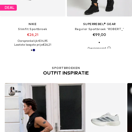
DEAL
NIKE
SUPERREBEL® GEAR
Slimfit Sportbroek
Regular Sportbroek 'ROBERT_'
€26,21
€99,00
Oorspronkelijk: €34,95
Laatste laagste prijs:
€26,21
SPORTBROEKEN
OUTFIT INSPIRATIE
Rim