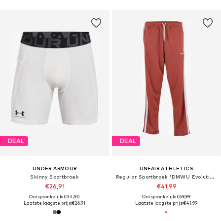
DEAL
DEAL
UNDER ARMOUR
UNFAIR ATHLETICS
Skinny Sportbroek
Regular Sportbroek 'DMWU Evolution'
€26,91
€41,99
Oorspronkelijk: €34,90
Oorspronkelijk: €69,99
Laatste laagste prijs:
€26,91
Laatste laagste prijs:
€41,99