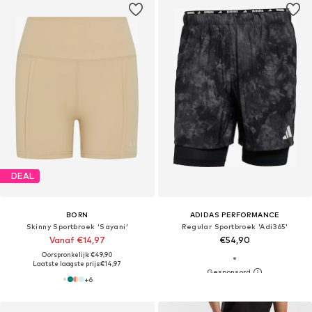
DEAL
BORN
ADIDAS PERFORMANCE
Skinny Sportbroek 'Sayani'
Regular Sportbroek 'Adi365'
Vanaf €14,97
€54,90
Oorspronkelijk: €49,90
Laatste laagste prijs:
€14,97
+
6