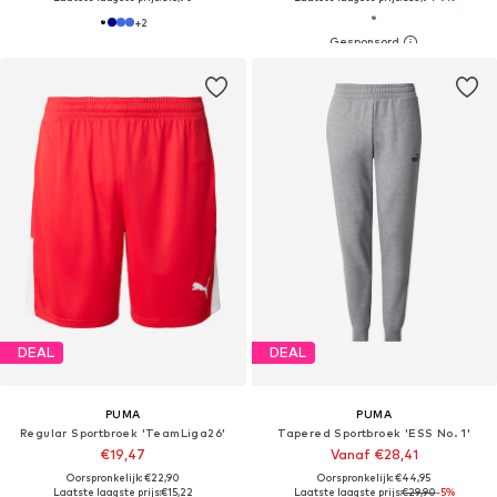
+
2
DEAL
DEAL
PUMA
PUMA
Regular Sportbroek 'TeamLiga26'
Tapered Sportbroek 'ESS No. 1'
€19,47
Vanaf €28,41
Oorspronkelijk: €22,90
Oorspronkelijk: €44,95
Laatste laagste prijs:
€15,22
Laatste laagste prijs:
€29,90
-5%