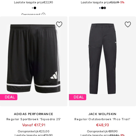
Laatste laagste prijs:
€22,90
Laatste laagste prijs:
€22,19
-5%
DEAL
DEAL
ADIDAS PERFORMANCE
JACK WOLFSKIN
Regular Sportbroek 'Squadra 25'
Regular Outdoorbroek 'Pico Trail'
Vanaf €17,91
€48,93
Oorspronkelijk: €23,00
Oorspronkelijk: €89,90
Laatste laagste prijs:
€16,90
Laatste laagste prijs:
€53,94
-9%