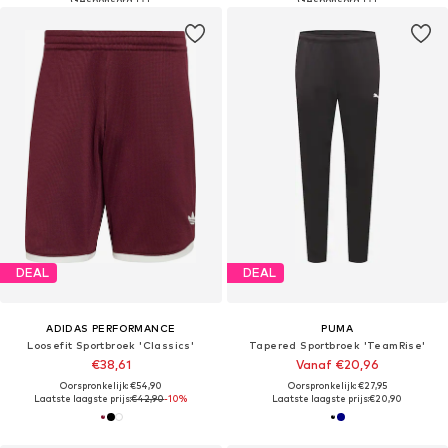
DEAL
DEAL
ADIDAS PERFORMANCE
PUMA
Loosefit Sportbroek 'Classics'
Tapered Sportbroek 'TeamRise'
€38,61
Vanaf €20,96
Oorspronkelijk: €54,90
Oorspronkelijk: €27,95
Laatste laagste prijs:
€42,90
-10%
Laatste laagste prijs:
€20,90