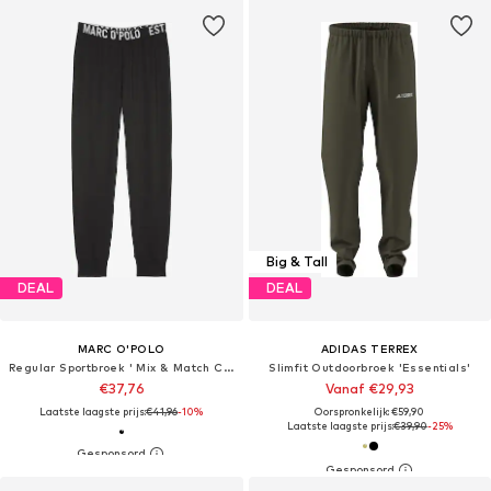
Big & Tall
DEAL
DEAL
MARC O'POLO
ADIDAS TERREX
Regular Sportbroek ' Mix & Match Cotton '
Slimfit Outdoorbroek 'Essentials'
€37,76
Vanaf €29,93
Laatste laagste prijs:
€41,96
-10%
Oorspronkelijk: €59,90
Laatste laagste prijs:
€39,90
-25%