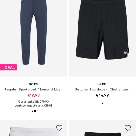
DEAL
BORN
NIKE
Regular Sportbroek ' Lomond Lite '
Regular Sportbroek 'Challenger'
€19,98
€44,99
Oorspronkelijk: €79,90
Laatste laagste prijs:
€19,98