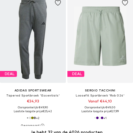
DEAL
DEAL
ADIDAS SPORTSWEAR
SERGIO TACCHINI
Tapered Sportbroek 'Essentials'
Loosefit Sportbroek 'Rob 024'
€34,93
Vanaf €44,10
Oorspronkelijk: €49,90
Oorspronkelijk: €49,00
Laatste laagste prijs:
€25,42
Laatste laagste prijs:
€27,99
+
2
+
1
Je hebt 32 van de 4026 producten