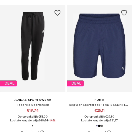
DEAL
DEAL
ADIDAS SPORTSWEAR
PUMA
Tapered Sportbroek
Regular Sportbroek 'TAD ESSENTIALS'
€19,74
€25,11
Oorspronkelijk: €55,00
Oorspronkelijk: €27,90
Laatste laagste prijs:
€23,03
-14%
Laatste laagste prijs:
€21,17