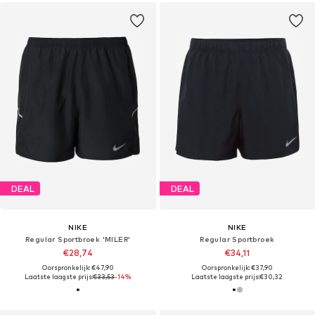
DEAL
DEAL
NIKE
NIKE
Regular Sportbroek 'MILER'
Regular Sportbroek
€28,74
€34,11
Oorspronkelijk: €47,90
Oorspronkelijk: €37,90
Laatste laagste prijs:
€33,53
-14%
Laatste laagste prijs:
€30,32