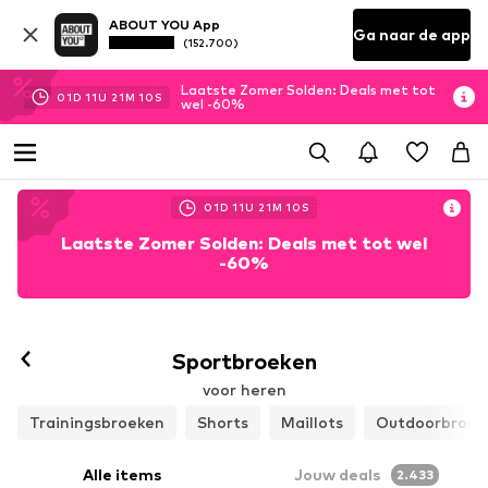
ABOUT YOU App
Ga naar de app
(152.700)
Laatste Zomer Solden: Deals met tot
01
D
11
U
21
M
07
S
wel -60%
01
D
11
U
21
M
07
S
Laatste Zomer Solden: Deals met tot wel
-60%
Sportbroeken
voor heren
Trainingsbroeken
Shorts
Maillots
Outdoorbroek
Alle items
Jouw deals
2.433