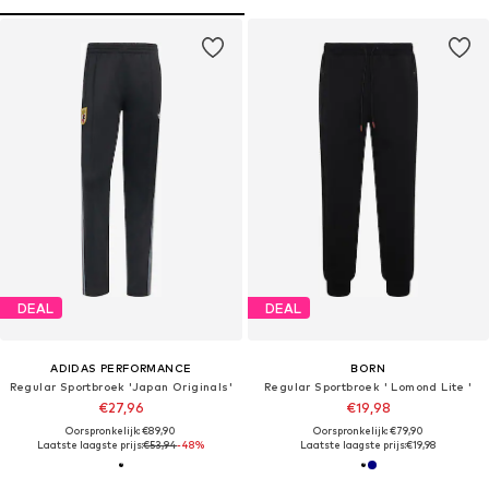
DEAL
DEAL
ADIDAS PERFORMANCE
BORN
Regular Sportbroek 'Japan Originals'
Regular Sportbroek ' Lomond Lite '
€27,96
€19,98
Oorspronkelijk: €89,90
Oorspronkelijk: €79,90
Laatste laagste prijs:
€53,94
-48%
Laatste laagste prijs:
€19,98