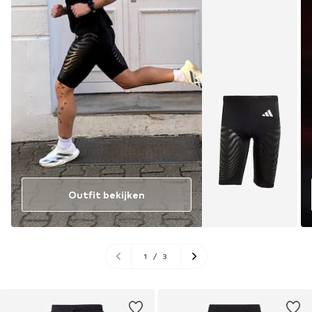
Outfit bekijken
1
/
3