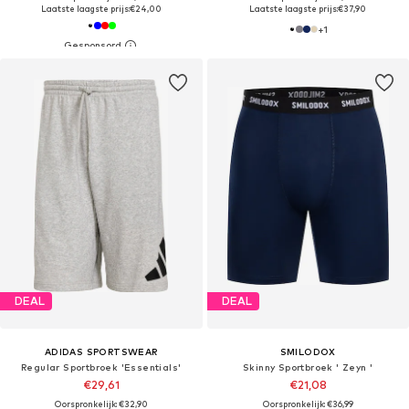
Laatste laagste prijs:
€24,00
Laatste laagste prijs:
€37,90
+
1
DEAL
DEAL
ADIDAS SPORTSWEAR
SMILODOX
Regular Sportbroek 'Essentials'
Skinny Sportbroek ' Zeyn '
€29,61
€21,08
Oorspronkelijk: €32,90
Oorspronkelijk: €36,99