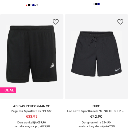
+
2
DEAL
ADIDAS PERFORMANCE
NIKE
Regular Sportbroek 'PESS'
Loosefit Sportbroek 'M NK DF STRIDE 7IN BF SHORT'
€33,92
€42,90
Oorspronkelijk: €39,90
Oorspronkelijk: €54,90
Laatste laagste prijs:
€29,90
Laatste laagste prijs:
€42,90