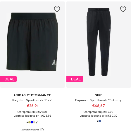
DEAL
DEAL
ADIDAS PERFORMANCE
NIKE
Regular Sportbroek 'Ess'
Tapered Sportbroek 'Totality'
€26,91
€46,67
Oorspronkelijk: €29,90
Oorspronkelijk: €54,90
Laatste laagste prijs:
€23,92
Laatste laagste prijs:
€30,32
+
1