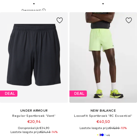
DEAL
DEAL
UNDER ARMOUR
NEW BALANCE
Regular Sportbroek 'Vent'
Loosefit Sportbroek 'RC Essential'
€20,94
€40,50
Oorspronkelijk: €34,90
Laatste laagste prijs:
€45,00
-10%
Laatste laagste prijs:
€24,43
-14%
+
4