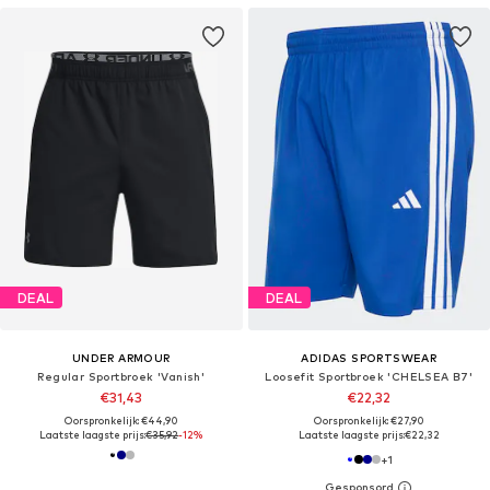
DEAL
DEAL
UNDER ARMOUR
ADIDAS SPORTSWEAR
Regular Sportbroek 'Vanish'
Loosefit Sportbroek 'CHELSEA B7'
€31,43
€22,32
Oorspronkelijk: €44,90
Oorspronkelijk: €27,90
Laatste laagste prijs:
€35,92
-12%
Laatste laagste prijs:
€22,32
+
1