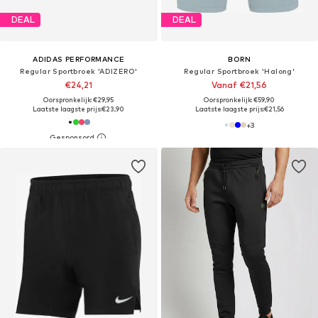
DEAL
DEAL
ADIDAS PERFORMANCE
BORN
Regular Sportbroek 'ADIZERO'
Regular Sportbroek 'Halong'
€24,21
Vanaf €21,56
Oorspronkelijk: €29,95
Oorspronkelijk: €59,90
Laatste laagste prijs:
€23,90
Laatste laagste prijs:
€21,56
+
3