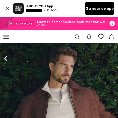
ABOUT YOU App
Ga naar de app
(152.700)
Laatste Zomer Solden: Deals met tot wel
19
U
54
M
21
S
-60%