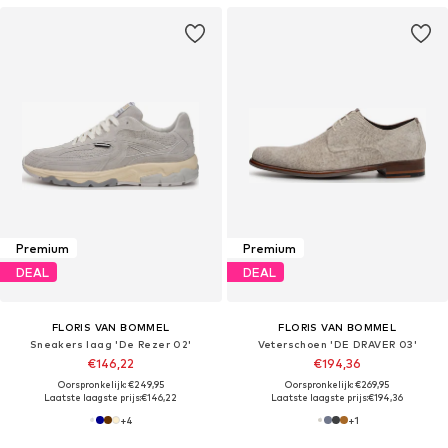
Premium
Premium
DEAL
DEAL
FLORIS VAN BOMMEL
FLORIS VAN BOMMEL
Sneakers laag 'De Rezer 02'
Veterschoen 'DE DRAVER 03'
€146,22
€194,36
Oorspronkelijk: €249,95
Oorspronkelijk: €269,95
Laatste laagste prijs:
€146,22
Laatste laagste prijs:
€194,36
+
4
+
1