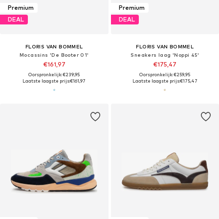
Premium
Premium
DEAL
DEAL
FLORIS VAN BOMMEL
FLORIS VAN BOMMEL
Mocassins 'De Booter 01'
Sneakers laag 'Noppi 45'
€161,97
€175,47
Oorspronkelijk: €239,95
Oorspronkelijk: €259,95
Laatste laagste prijs:
€161,97
Laatste laagste prijs:
€175,47