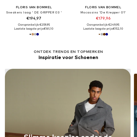
FLORIS VAN BOMMEL
FLORIS VAN BOMMEL
Sneakers laag ' DE GRIPPER 03 '
Mocassins 'De Krepper 01'
€194,97
€179,96
Oorspronkelijk: €259,95
Oorspronkelijk: €249,95
Laatste laagste prijs:
€161,10
Laatste laagste prijs:
€152,10
ONTDEK TRENDS EN TOPMERKEN
Inspiratie voor Schoenen