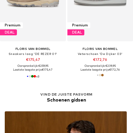
Premium
Premium
DEAL
DEAL
FLORIS VAN BOMMEL
FLORIS VAN BOMMEL
Sneakers laag 'DE REZER 01'
Veterschoen 'De Dijker 03'
€175,47
€172,76
Oorspronkelijk: €259,95
Oorspronkelijk: €239,95
Laatste laagste prijs:
€175,47
Laatste laagste prijs:
€172,76
+
3
VIND DE JUISTE PASVORM
Schoenen gidsen