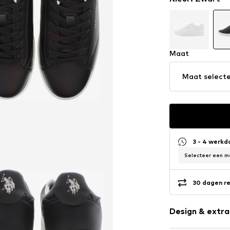
Maat
Maat select
3 - 4 werk
Selecteer een ma
30 dagen re
Design & extra