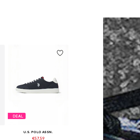
DEAL
U.S. POLO ASSN.
€57,59