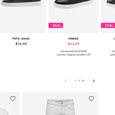
DEAL
DEAL
PEPE JEANS
OMBRE
€74,90
€44,09
Oorspronkelijk: €48,99
Oo
Beschikbaar in vele maten
Beschikbaar in vele maten
Laatste laagste prijs:
€44,09
Laat
In winkelmandje
In winkelmandje
In
1
/
9