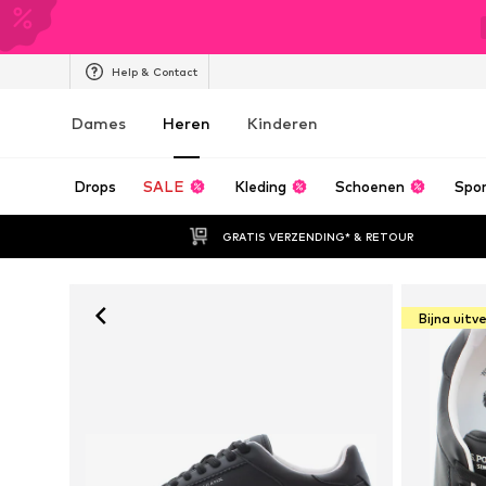
Help & Contact
Dames
Heren
Kinderen
Drops
SALE
Kleding
Schoenen
Spo
GRATIS VERZENDING* & RETOUR
Bijna uitv