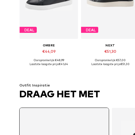
DEAL
DEAL
OMBRE
NEXT
€44,09
€51,30
Oorspronkelijk: €48,99
Oorspronkelijk: €57,00
Beschikbaar in vele maten
Beschikbaar in vele maten
Laatste laagste prijs:
€41,64
Laatste laagste prijs:
€51,30
In winkelmandje
In winkelmandje
Outfit Inspiratie
DRAAG HET MET