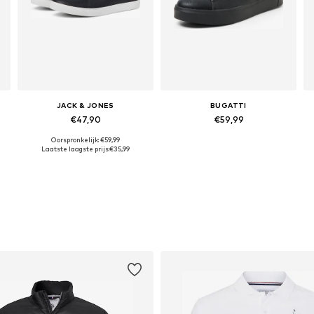
JACK & JONES
BUGATTI
€47,90
€59,99
Oorspronkelijk: €59,99
Beschikbaar in vele maten
Beschikbare maten: 41, 42, 43, 44, 45, 46
Laatste laagste prijs:
€35,99
In winkelmandje
In winkelmandje