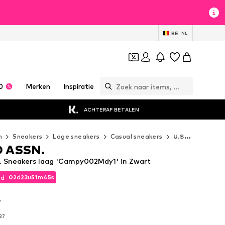
BE
NL
0
Merken
Inspiratie
ACHTERAF BETALEN
n
Sneakers
Lage sneakers
Casual sneakers
U.S. POLO ASSN. Casual sneakers
O ASSN.
. Sneakers laag 'Campy002Mdy1' in Zwart
02
d
23
u
51
m
44
s
jd
02
d
23
u
51
m
44
s
jd
w
w
37
37