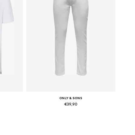
ONLY & SONS
€39,90
XL
Beschikbaar in vele maten
In winkelmandje