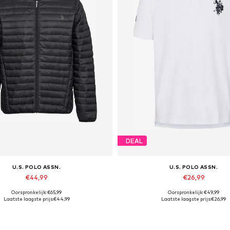
DEAL
U.S. POLO ASSN.
U.S. POLO ASSN.
€44,99
€26,99
Oorspronkelijk: €65,99
Oorspronkelijk: €49,99
hikbare maten: S, M, L, XL, XXL
Beschikbare maten: L, XL, X
Laatste laagste prijs:
€44,99
Laatste laagste prijs:
€26,99
In winkelmandje
In winkelmandje