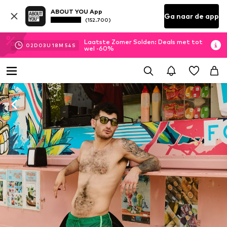
ABOUT YOU App
Ga naar de app
(152.700)
Laatste Zomer Solden: Deals met tot
02
D
03
U
18
M
53
S
wel -60%