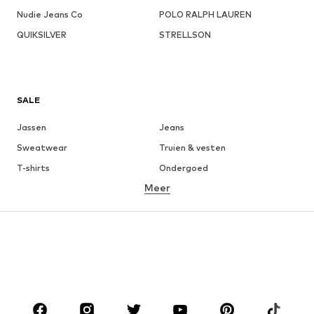
Nudie Jeans Co
POLO RALPH LAUREN
QUIKSILVER
STRELLSON
SALE
Jassen
Jeans
Sweatwear
Truien & vesten
T-shirts
Ondergoed
Meer
Broeken
Hemden
Mantels
Kostuums & blazers
Zwemkleding
Grote maten
Schoenen
Sport
Accessoires
Premium
KLEDING