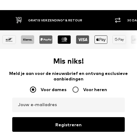
30 DAGEN BEDENKTIJD
ACH
Mis niks!
Meld je aan voor de nieuwsbrief en ontvang exclusieve
aanbiedingen
Voor dames
Voor heren
Jouw e-mailadres
Registreren