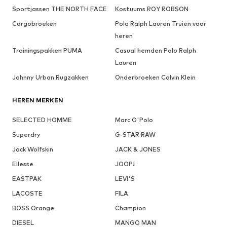
Sportjassen THE NORTH FACE
Kostuums ROY ROBSON
Cargobroeken
Polo Ralph Lauren Truien voor
heren
Trainingspakken PUMA
Casual hemden Polo Ralph
Lauren
Johnny Urban Rugzakken
Onderbroeken Calvin Klein
HEREN MERKEN
SELECTED HOMME
Marc O'Polo
Superdry
G-STAR RAW
Jack Wolfskin
JACK & JONES
Ellesse
JOOP!
EASTPAK
LEVI'S
LACOSTE
FILA
BOSS Orange
Champion
DIESEL
MANGO MAN