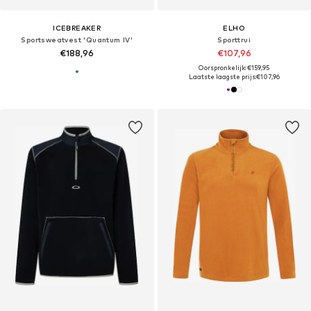
ICEBREAKER
ELHO
Sportsweatvest 'Quantum IV'
Sporttrui
€188,96
€107,96
Oorspronkelijk: €159,95
Laatste laagste prijs:
€107,96