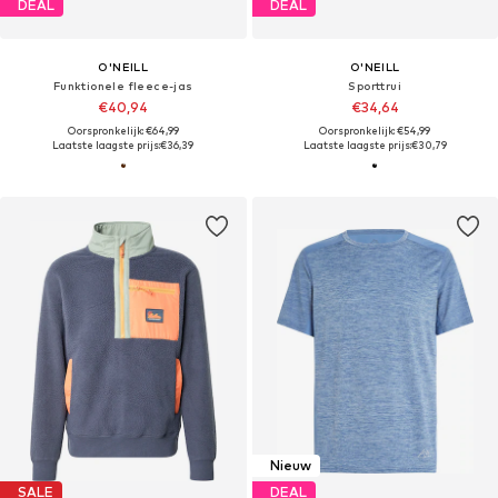
DEAL
DEAL
O'NEILL
O'NEILL
Funktionele fleece-jas
Sporttrui
€40,94
€34,64
Oorspronkelijk: €64,99
Oorspronkelijk: €54,99
Laatste laagste prijs:
€36,39
Laatste laagste prijs:
€30,79
Nieuw
SALE
DEAL