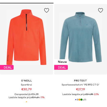
Nieuw
DEAL
DEAL
O'NEILL
PROTEST
Sporttrui
Sportsweatshirt 'PERFECTO'
€30,79
€27,19
Oorspronkelijk: €54,99
Laatste laagste prijs:
€34,99
-22%
Laatste laagste prijs:
€34,64
-11%
+
11