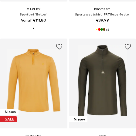
OAKLEY
PROTEST
Sporttrui 'Butter'
Sportsweatshirt 'PRTReperfecto'
Vanaf €111,80
€39,99
+
4
Nieuw
SALE
Nieuw
PROTEST
SOS