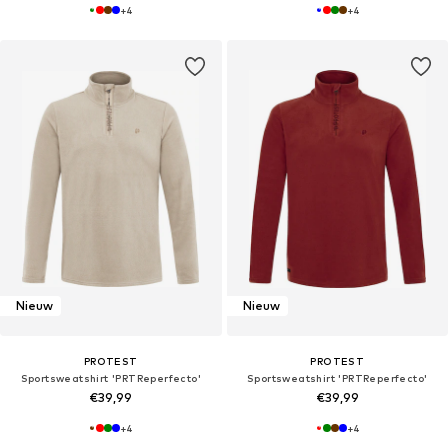
+
4
+
4
Nieuw
Nieuw
PROTEST
PROTEST
Sportsweatshirt 'PRTReperfecto'
Sportsweatshirt 'PRTReperfecto'
€39,99
€39,99
+
4
+
4