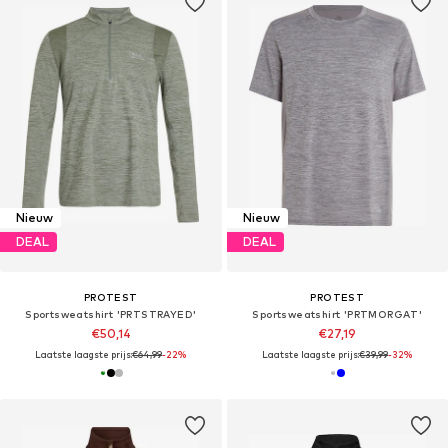
Nieuw
Nieuw
DEAL
DEAL
PROTEST
PROTEST
Sportsweatshirt 'PRTSTRAYED'
Sportsweatshirt 'PRTMORGAT'
€50,14
€27,19
Laatste laagste prijs:
€64,99
-22%
Laatste laagste prijs:
€39,99
-32%