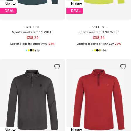
Nieuw
Nieuw
DEAL
DEAL
PROTEST
PROTEST
Sportsweatshirt 'REWILL'
Sportsweatshirt 'REWILL'
€38,24
€38,24
Laatste laagste prijs:
€49,99
-23%
Laatste laagste prijs:
€49,99
-23%
+
16
+
16
Nieuw
Nieuw