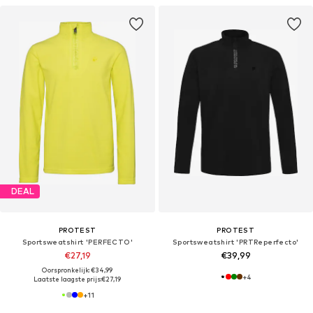
DEAL
PROTEST
PROTEST
Sportsweatshirt 'PERFECTO'
Sportsweatshirt 'PRTReperfecto'
€27,19
€39,99
Oorspronkelijk: €34,99
+
4
Laatste laagste prijs:
€27,19
+
11