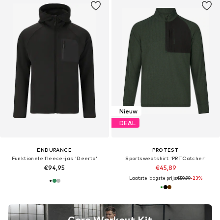
Nieuw
DEAL
ENDURANCE
PROTEST
Funktionele fleece-jas 'Deerto'
Sportsweatshirt 'PRTCatcher'
€94,95
€45,89
Laatste laagste prijs:
€59,99
-23%
Core Workout Kit