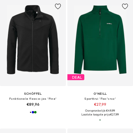
DEAL
SCHÖFFEL
O'NEILL
Funktionele fleece-jas 'Pine'
Sporttrui 'Fwc'cruz'
€89,96
€27,99
Oorspronkelijk: €49,99
Laatste laagste prijs:
€27,99