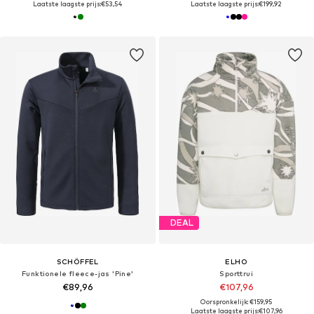
Laatste laagste prijs:
€53,54
Laatste laagste prijs:
€199,92
DEAL
SCHÖFFEL
ELHO
Funktionele fleece-jas 'Pine'
Sporttrui
€89,96
€107,96
Oorspronkelijk: €159,95
Laatste laagste prijs:
€107,96