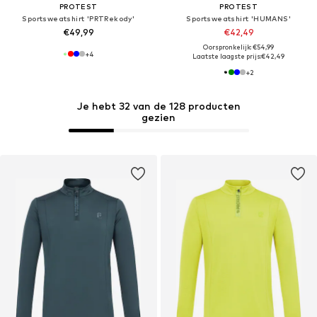
PROTEST
PROTEST
Sportsweatshirt 'PRTRekody'
Sportsweatshirt 'HUMANS'
€49,99
€42,49
Oorspronkelijk: €54,99
+
4
Laatste laagste prijs:
€42,49
+
2
Je hebt 32 van de 128 producten
gezien