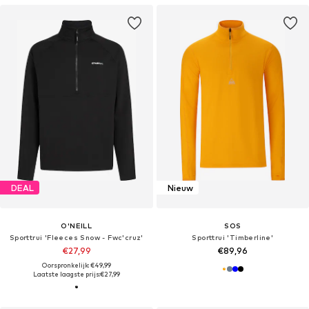
DEAL
Nieuw
O'NEILL
SOS
Sporttrui 'Fleeces Snow - Fwc'cruz'
Sporttrui 'Timberline'
€27,99
€89,96
Oorspronkelijk: €49,99
Laatste laagste prijs:
€27,99