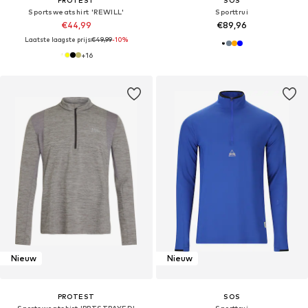
Sportsweatshirt 'REWILL'
Sporttrui
€44,99
€89,96
Laatste laagste prijs:
€49,99
-10%
+
16
Nieuw
Nieuw
PROTEST
SOS
Sportsweatshirt 'PRTSTRAYED'
Sporttrui