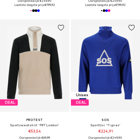
Oorspronkelijk: €249,90
Oorspronkelijk: €249,90
Laatste laagste prijs:
€199,92
Laatste laagste prijs:
€199,92
Unisex
DEAL
DEAL
PROTEST
SOS
Sportsweatshirt 'PRTLowton'
Sporttrui 'Tignes'
€53,54
€224,91
Oorspronkelijk: €69,99
Oorspronkelijk: €249,90