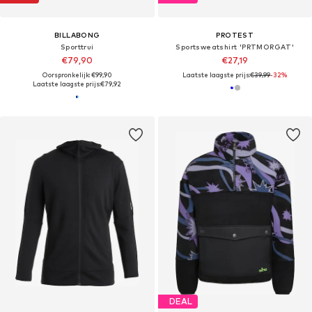
BILLABONG
PROTEST
Sporttrui
Sportsweatshirt 'PRTMORGAT'
€79,90
€27,19
Oorspronkelijk: €99,90
Laatste laagste prijs:
€39,99
-32%
Laatste laagste prijs:
€79,92
DEAL