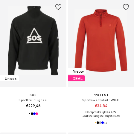
Nieuw
Unisex
DEAL
SOS
PROTEST
Sporttrui 'Tignes'
Sportsweatshirt 'WILL'
€229,46
€34,84
Oorspronkelijk: €44,99
Laatste laagste prijs:
€30,59
+
3