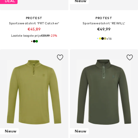
DEAL
Nieuw
PROTEST
PROTEST
Sportsweatshirt 'PRTCatcher'
Sportsweatshirt 'REWILL'
€45,89
€49,99
Laatste laagste prijs:
€59,99
-23%
+
16
Nieuw
Nieuw