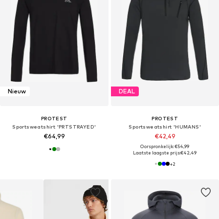
Nieuw
DEAL
PROTEST
PROTEST
Sportsweatshirt 'PRTSTRAYED'
Sportsweatshirt 'HUMANS'
€64,99
€42,49
Oorspronkelijk: €54,99
Laatste laagste prijs:
€42,49
+
2