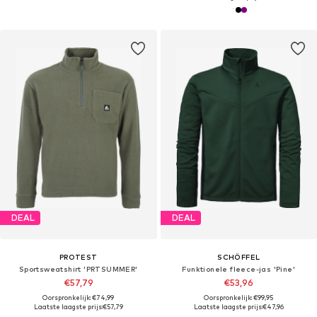
DEAL
DEAL
PROTEST
SCHÖFFEL
Sportsweatshirt 'PRTSUMMER'
Funktionele fleece-jas 'Pine'
€57,79
€53,96
Oorspronkelijk: €74,99
Oorspronkelijk: €99,95
Laatste laagste prijs:
€57,79
Laatste laagste prijs:
€47,96