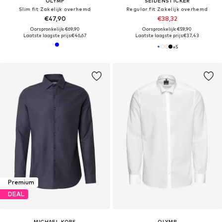
OLYMP
SEIDENSTICKER
Slim fit Zakelijk overhemd
Regular fit Zakelijk overhemd
€47,90
€38,32
Oorspronkelijk: €69,90
Oorspronkelijk: €59,90
Laatste laagste prijs:
€46,67
Laatste laagste prijs:
€37,43
+
5
Premium
DEAL
MICHAEL KORS
OLYMP