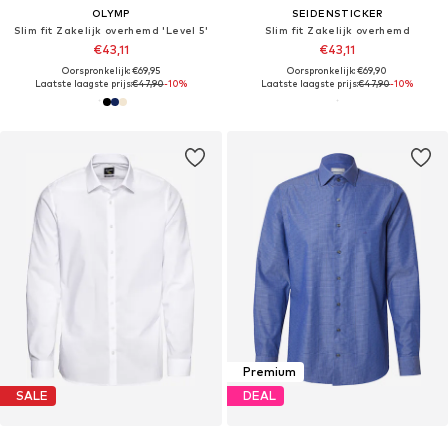
OLYMP
SEIDENSTICKER
Slim fit Zakelijk overhemd 'Level 5'
Slim fit Zakelijk overhemd
€43,11
€43,11
Oorspronkelijk: €69,95
Oorspronkelijk: €69,90
Laatste laagste prijs:
€47,90
-10%
Laatste laagste prijs:
€47,90
-10%
Premium
SALE
DEAL