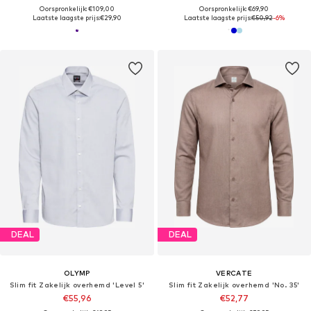
Oorspronkelijk: €109,00
Oorspronkelijk: €69,90
Laatste laagste prijs:
€29,90
Laatste laagste prijs:
€50,92
-6%
DEAL
DEAL
OLYMP
VERCATE
Slim fit Zakelijk overhemd 'Level 5'
Slim fit Zakelijk overhemd 'No. 35'
€55,96
€52,77