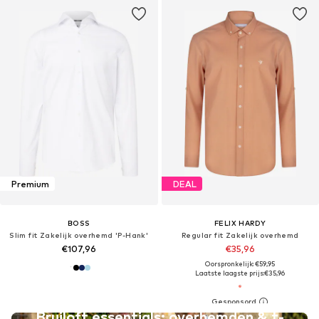
Premium
DEAL
BOSS
FELIX HARDY
Slim fit Zakelijk overhemd 'P-Hank'
Regular fit Zakelijk overhemd
€107,96
€35,96
Oorspronkelijk: €59,95
Laatste laagste prijs:
€35,96
Bruiloft essentials: overhemden & t-