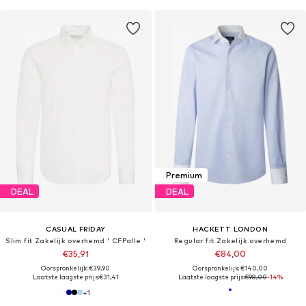
Premium
DEAL
DEAL
CASUAL FRIDAY
HACKETT LONDON
Slim fit Zakelijk overhemd ' CFPalle '
Regular fit Zakelijk overhemd
€35,91
€84,00
Oorspronkelijk: €39,90
Oorspronkelijk: €140,00
Laatste laagste prijs:
€31,41
Laatste laagste prijs:
€98,00
-14%
+
1