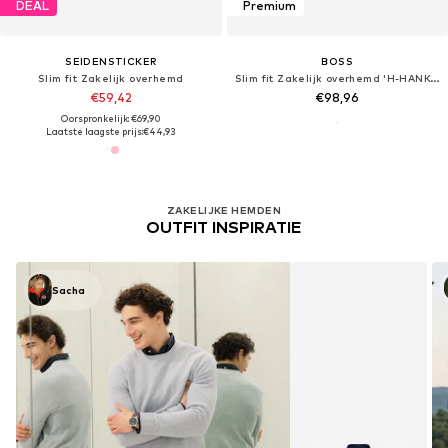
DEAL
Premium
SEIDENSTICKER
BOSS
Slim fit Zakelijk overhemd
Slim fit Zakelijk overhemd 'H-HANK-TUX1'
€59,42
€98,96
Oorspronkelijk: €69,90
Laatste laagste prijs:
€44,93
ZAKELIJKE HEMDEN
OUTFIT INSPIRATIE
Sacha