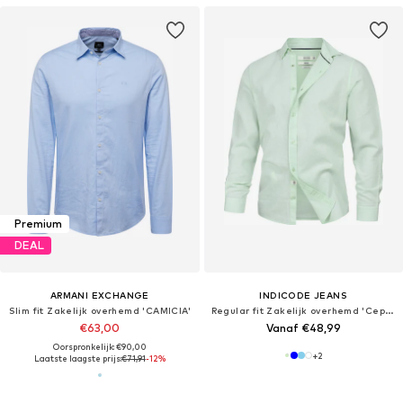
Premium
DEAL
ARMANI EXCHANGE
INDICODE JEANS
Slim fit Zakelijk overhemd 'CAMICIA'
Regular fit Zakelijk overhemd 'Ceppo'
€63,00
Vanaf €48,99
Oorspronkelijk: €90,00
+
2
Laatste laagste prijs:
€71,91
-12%