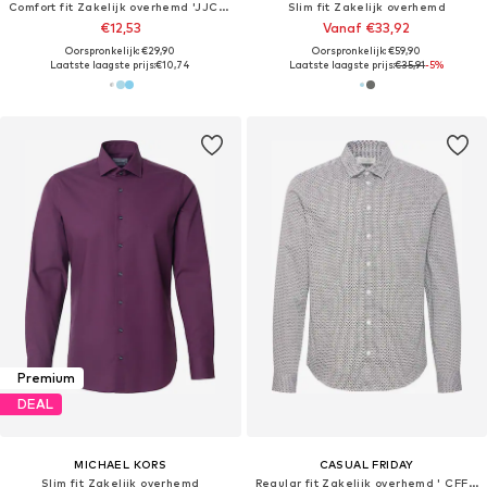
Comfort fit Zakelijk overhemd 'JJCOLE'
Slim fit Zakelijk overhemd
€12,53
Vanaf €33,92
Oorspronkelijk: €29,90
Oorspronkelijk: €59,90
Laatste laagste prijs:
€10,74
Laatste laagste prijs:
€35,91
-5%
Premium
DEAL
MICHAEL KORS
CASUAL FRIDAY
Slim fit Zakelijk overhemd
Regular fit Zakelijk overhemd ' CFFRIDI '