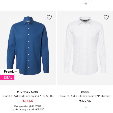
Premium
DEAL
MICHAEL KORS
BOSS
Slim fit Zakelijk overhemd 'FIL A FIL'
Slim fit Zakelijk overhemd 'P-Hanks'
€54,50
€129,95
Oorspronkelijk: €109,00
Laatste laagste prijs:
€42,90