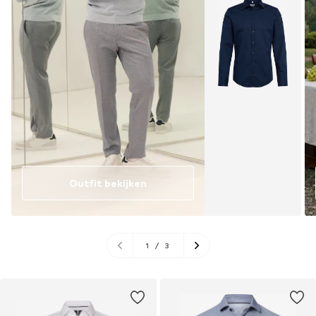
Outfit bekijken
1
/
3