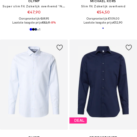
OLYMP
MICHAEL KORS
Super slim fit Zakelijk overhemd 'No. 6'
Slim fit Zakelijk overhemd
€47,90
€54,50
Oorspronkelijk: €69,95
Oorspronkelijk: €109,00
Laatste laagste prijs:
€52,11
-8%
Laatste laagste prijs:
€52,90
+
1
DEAL