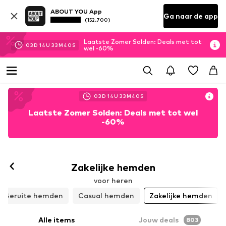
ABOUT YOU App
Ga naar de app
(152.700)
Laatste Zomer Solden: Deals met tot
03
D
14
U
33
M
37
S
wel -60%
03
D
14
U
33
M
37
S
Laatste Zomer Solden: Deals met tot wel
-60%
Zakelijke hemden
voor heren
Geruite hemden
Casual hemden
Zakelijke hemden
Alle items
Jouw deals
803