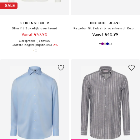
SALE
SEIDENSTICKER
INDICODE JEANS
Slim fit Zakelijk overhemd
Regular fit Zakelijk overhemd 'Kepner'
Vanaf €47,90
Vanaf €40,99
Oorspronkelijk: €69,90
+
1
Laatste laagste prijs:
€48,93
-2%