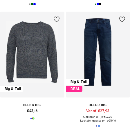
Big & Tall
Big & Tall
DEAL
BLEND BIG
BLEND BIG
€43,16
Vanaf €27,93
Oorspronkelijk: €59,90
Laatste laagste prijs:
€19,16