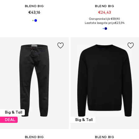
BLEND BIG
BLEND BIG
€43,16
€24,43
Oorspronkelijk: €59,90
Laatste laagste prijs:
€23,94
Big & Tall
DEAL
Big & Tall
BLEND BIG
BLEND BIG