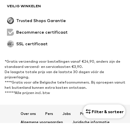
SCHOENEN
VEILIG WINKELEN
Nieuw
Trending
Trusted Shops Garantie
Boots & laarzen
Sneakers
Becommerce certificaat
Lage schoenen
Sportschoenen
Open schoenen
Exclusief
SSL certificaat
SPORT
*Gratis verzending voor bestellingen vanaf €24,90, anders zijn de
standaard verzend- en servicekosten €3,90.
Sportkleding
Sporten
De laagste totale prijs van de laatste 30 dagen vóór de
Sportschoenen
Sportrugzakken & -tassen
prijsverlaging.
****Gratis voor alle Belgische telefoonnummers. Bij oproepen vanuit
Sport Accessoires
Sportuitrusting
het buitenland kunnen extra kosten ontstaan.
Fanzone
******Alle prijzen incl. btw
ACCESSOIRES
Filter & sorteer
Over ons
Pers
Jobs
Privacyverklaring
Nieuw
Petten & mutsen
Algemene voorwaarden
Juridische informatie
Riemen
Tassen & rugzakken