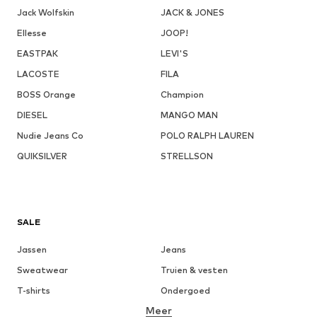
Jack Wolfskin
JACK & JONES
Ellesse
JOOP!
EASTPAK
LEVI'S
LACOSTE
FILA
BOSS Orange
Champion
DIESEL
MANGO MAN
Nudie Jeans Co
POLO RALPH LAUREN
QUIKSILVER
STRELLSON
SALE
Jassen
Jeans
Sweatwear
Truien & vesten
T-shirts
Ondergoed
Meer
Broeken
Hemden