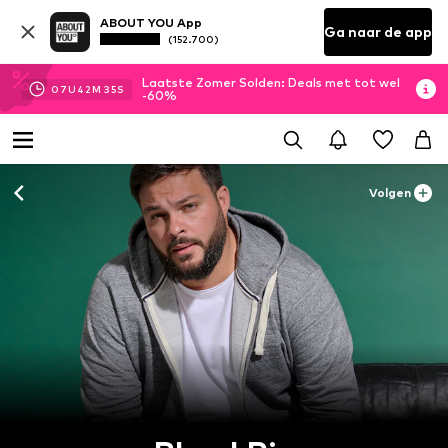
ABOUT YOU App
Ga naar de app
(152.700)
Laatste Zomer Solden: Deals met tot wel
07
U
42
M
34
S
-60%
Volgen