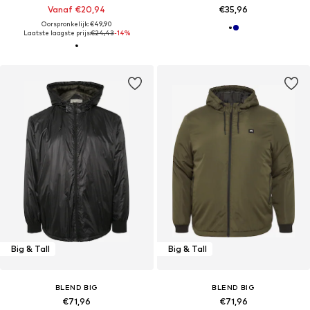
Vanaf €20,94
€35,96
Oorspronkelijk: €49,90
Laatste laagste prijs:
€24,43
-14%
Big & Tall
Big & Tall
BLEND BIG
BLEND BIG
€71,96
€71,96