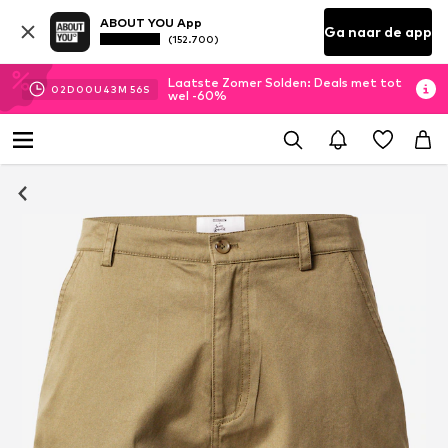
ABOUT YOU App
Ga naar de app
(152.700)
Laatste Zomer Solden: Deals met tot
02
D
00
U
43
M
56
S
wel -60%