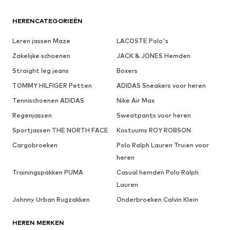
HERENCATEGORIEËN
Leren jassen Maze
LACOSTE Polo's
Zakelijke schoenen
JACK & JONES Hemden
Straight leg jeans
Boxers
TOMMY HILFIGER Petten
ADIDAS Sneakers voor heren
Tennischoenen ADIDAS
Nike Air Max
Regenjassen
Sweatpants voor heren
Sportjassen THE NORTH FACE
Kostuums ROY ROBSON
Cargobroeken
Polo Ralph Lauren Truien voor
heren
Trainingspakken PUMA
Casual hemden Polo Ralph
Lauren
Johnny Urban Rugzakken
Onderbroeken Calvin Klein
HEREN MERKEN