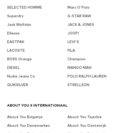
SELECTED HOMME
Marc O'Polo
Superdry
G-STAR RAW
Jack Wolfskin
JACK & JONES
Ellesse
JOOP!
EASTPAK
LEVI'S
LACOSTE
FILA
BOSS Orange
Champion
DIESEL
MANGO MAN
Nudie Jeans Co
POLO RALPH LAUREN
QUIKSILVER
STRELLSON
ABOUT YOU X INTERNATIONAAL
About You Bulgarije
About You Tsjechië
About You Denemarken
About You Oostenrijk