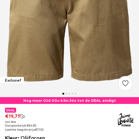
Exclusief
Nog maar 02d 00u 43m 55s tot de DEAL eindigt
DEAL
DEAL
€19,71
€19,71
incl. btw
incl. btw
Oorspronkelijk: €54,90
Oorspronkelijk: €54,90
Laatste laagste prijs:
Laatste laagste prijs:
€17,52
€17,52
Kleur
:
Olijfgroen