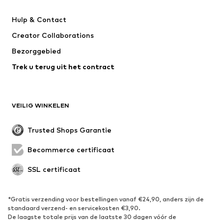
Broeken
Hemden
Hulp & Contact
Ondergoed & pyjama's
Truien & vesten
Creator Collaborations
Kostuums & blazers
Mantels
Bezorggebied
Zwemkleding
Grote maten
Trek u terug uit het contract
Speciale gelegenheden
Exclusief
Upcycling
SCHOENEN
VEILIG WINKELEN
Nieuw
Trending
Trusted Shops Garantie
Boots & laarzen
Sneakers
Becommerce certificaat
Lage schoenen
Sportschoenen
Open schoenen
Exclusief
SSL certificaat
SPORT
*Gratis verzending voor bestellingen vanaf €24,90, anders zijn de
standaard verzend- en servicekosten €3,90.
Sportkleding
Sporten
De laagste totale prijs van de laatste 30 dagen vóór de