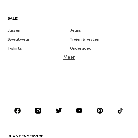
SALE
Jassen
Jeans
Sweatwear
Truien & vesten
T-shirts
Ondergoed
Meer
Broeken
Hemden
Mantels
Kostuums & blazers
Zwemkleding
Grote maten
Schoenen
Sport
Accessoires
Premium
KLEDING
Nieuw
Trending
T-shirts
Jeans
KLANTENSERVICE
Jassen
Sweatwear