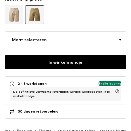
Maat selecteren
In winkelmandje
2 - 3 werkdagen
Snelle levering
De definitieve verwachte levertijden worden weergegeven in je
winkelmandje.
30 dagen retourbeleid
leding
Broeken
Shorts
ABOUT YOU x Jaime Lorente Shorts