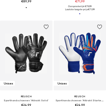
€89,99
€71,99
Oorspronkelijk: €79,99
Laatste laagste prijs:
€71,99
Unisex
Unisex
REUSCH
REUSCH
Sporthandschoenen 'Attrakt Solid'
Sporthandschoenen 'Attrakt Starter Solid'
€24,99
€24,99