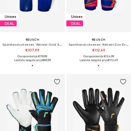
Unisex
Unisex
DEAL
DEAL
REUSCH
REUSCH
Sporthandschoenen 'Attrakt Gold X NC Gravity'
Sporthandschoenen 'Attrakt Duo Evolution'
€107,99
€112,49
Oorspronkelijk: €119,99
Oorspronkelijk: €124,99
Laatste laagste prijs:
€89,99
Laatste laagste prijs:
€112,49