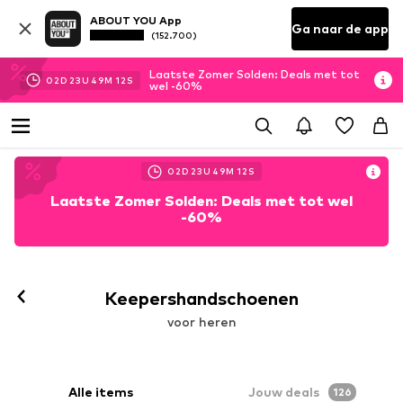
ABOUT YOU App
Ga naar de app
(152.700)
Laatste Zomer Solden: Deals met tot
02
D
23
U
49
M
10
S
wel -60%
02
D
23
U
49
M
11
S
Laatste Zomer Solden: Deals met tot wel
-60%
Keepershandschoenen
voor heren
Alle items
Jouw deals
126