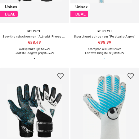
Unisex
Unisex
DEAL
DEAL
REUSCH
REUSCH
Sporthandschoenen 'Attrakt Freegel Infinity'
Sporthandschoenen 'Fastgrip Aqua'
€58,49
€98,99
Oorspronkelijk: €64,99
Oorspronkelijk: €109,99
Laatste laagste prijs:
€54,99
Laatste laagste prijs:
€98,99