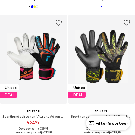
Unisex
Unisex
DEAL
DEAL
REUSCH
REUSCH
Sporthandschoenen 'Attrakt Advance Evolution Glueprint'
Sporthandschoenen 'Attrakt Duo Finger Support'
€62,99
€89,99
Filter & sorteer
Oorspronkelijk: €69,99
Oorspronkelijk: €139,99
Laatste laagste prijs:
€53,99
Laatste laagste prijs:
€89,99