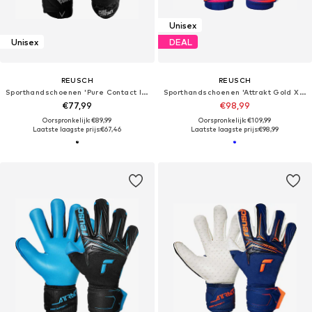
Unisex
Unisex
DEAL
REUSCH
REUSCH
Sporthandschoenen 'Pure Contact Infinity'
Sporthandschoenen 'Attrakt Gold X Evolution'
€77,99
€98,99
Oorspronkelijk: €89,99
Oorspronkelijk: €109,99
Laatste laagste prijs:
€67,46
Laatste laagste prijs:
€98,99