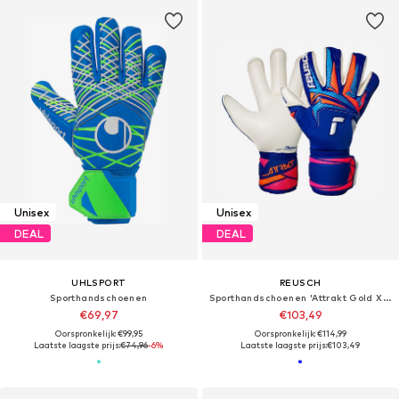
Unisex
Unisex
DEAL
DEAL
UHLSPORT
REUSCH
Sporthandschoenen
Sporthandschoenen 'Attrakt Gold X Roll Finger'
€69,97
€103,49
Oorspronkelijk: €99,95
Oorspronkelijk: €114,99
Laatste laagste prijs:
€74,96
-6%
Laatste laagste prijs:
€103,49