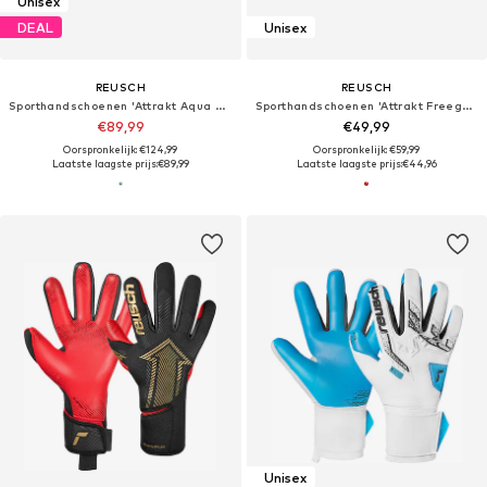
Unisex
DEAL
Unisex
REUSCH
REUSCH
Sporthandschoenen 'Attrakt Aqua Evolution'
Sporthandschoenen 'Attrakt Freegel Silver'
€89,99
€49,99
Oorspronkelijk: €124,99
Oorspronkelijk: €59,99
Laatste laagste prijs:
€89,99
Laatste laagste prijs:
€44,96
Unisex