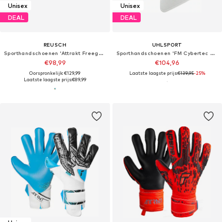
Unisex
Unisex
DEAL
DEAL
REUSCH
UHLSPORT
Sporthandschoenen 'Attrakt Freegel Fusion Goaliator'
Sporthandschoenen 'FM Cybertec Supergrip+ HN'
€98,99
€104,96
Oorspronkelijk: €129,99
Laatste laagste prijs:
€139,95
-25%
Laatste laagste prijs:
€89,99