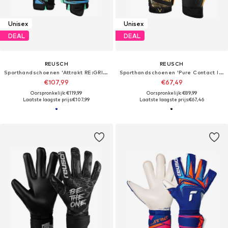
Unisex
Unisex
DEAL
DEAL
REUSCH
REUSCH
Sporthandschoenen 'Attrakt RE:GRIP Evolution'
Sporthandschoenen 'Pure Contact Infinity'
€107,99
€67,49
Oorspronkelijk: €119,99
Oorspronkelijk: €89,99
Laatste laagste prijs:
€107,99
Laatste laagste prijs:
€67,46