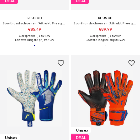
DEAL
DEAL
REUSCH
REUSCH
Sporthandschoenen 'Attrakt Freegel Duo NC'
Sporthandschoenen 'Attrakt Freegel Gold X'
€85,49
€89,99
Oorspronkelijk: €94,99
Oorspronkelijk: €99,99
Laatste laagste prijs:
€71,99
Laatste laagste prijs:
€89,99
Unisex
Unisex
DEAL