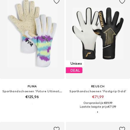
Unisex
DEAL
PUMA
REUSCH
Sporthandschoenen 'Future Ultimate'
Sporthandschoenen 'Fastgrip Gold'
€125,96
€71,99
Oorspronkelijk: €89,99
Laatste laagste prijs:
€71,99