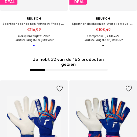
DEAL
DEAL
REUSCH
REUSCH
Sporthandschoenen 'Attrakt Freegel Fusion Goaliator'
Sporthandschoenen 'Attrakt Aqua Evolution'
€116,99
€103,49
Oorspronkelijk: €129,99
Oorspronkelijk: €114,99
Laatste laagste prijs:
€116,99
Laatste laagste prijs:
€85,49
Je hebt 32 van de 166 producten
gezien