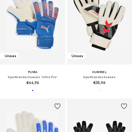
Unisex
Unisex
PUMA
HUMMEL
Sporthandschoenen 'Ultra Pro'
Sporthandschoenen
€44,96
€35,96