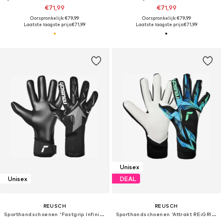
€71,99
€71,99
Oorspronkelijk: €79,99
Oorspronkelijk: €79,99
Laatste laagste prijs:
€71,99
Laatste laagste prijs:
€71,99
Unisex
Unisex
DEAL
REUSCH
REUSCH
Sporthandschoenen 'Fastgrip Infinity'
Sporthandschoenen 'Attrakt RE:GRIP Strapless'