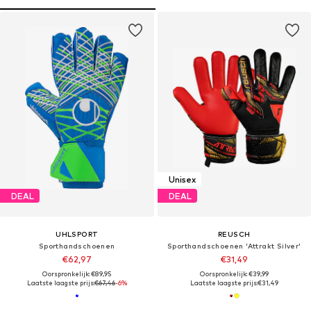
Unisex
DEAL
DEAL
UHLSPORT
REUSCH
Sporthandschoenen
Sporthandschoenen 'Attrakt Silver'
€62,97
€31,49
Oorspronkelijk: €89,95
Oorspronkelijk: €39,99
Laatste laagste prijs:
€67,46
-6%
Laatste laagste prijs:
€31,49