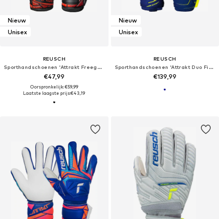
Nieuw
Nieuw
Unisex
Unisex
REUSCH
REUSCH
Sporthandschoenen 'Attrakt Freegel Silver NC'
Sporthandschoenen 'Attrakt Duo Finger Support'
€47,99
€139,99
Oorspronkelijk: €59,99
Laatste laagste prijs:
€43,19