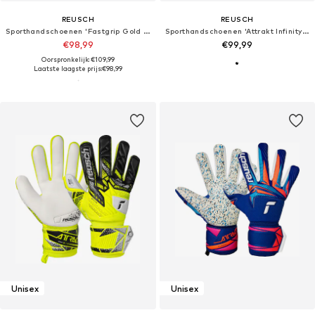
REUSCH
REUSCH
Sporthandschoenen 'Fastgrip Gold X'
Sporthandschoenen 'Attrakt Infinity Resistor'
€98,99
€99,99
Oorspronkelijk: €109,99
Laatste laagste prijs:
€98,99
Unisex
Unisex