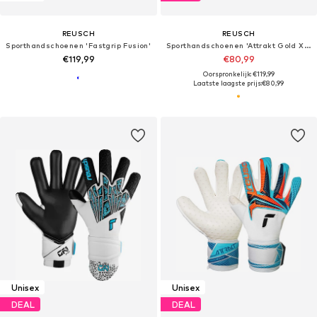
REUSCH
REUSCH
Sporthandschoenen 'Fastgrip Fusion'
Sporthandschoenen 'Attrakt Gold X Evolution GluePrint'
€119,99
€80,99
Oorspronkelijk: €119,99
Laatste laagste prijs:
€80,99
Unisex
Unisex
DEAL
DEAL