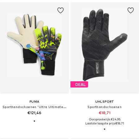
DEAL
PUMA
UHLSPORT
Sporthandschoenen 'Ultra Ultimate Teaser'
Sporthandschoenen
€121,46
€18,71
Oorspronkelijk: €24,95
Laatste laagste prijs:
€18,71