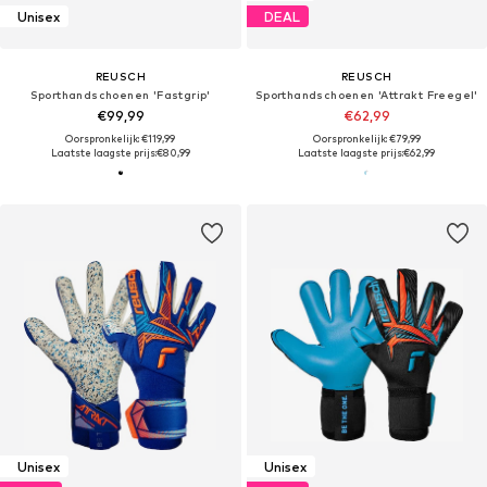
Unisex
DEAL
REUSCH
REUSCH
Sporthandschoenen 'Fastgrip'
Sporthandschoenen 'Attrakt Freegel'
€99,99
€62,99
Oorspronkelijk: €119,99
Oorspronkelijk: €79,99
Laatste laagste prijs:
€80,99
Laatste laagste prijs:
€62,99
Unisex
Unisex