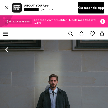
ABOUT YOU App
Ga naar de app
(152.700)
Laatste Zomer Solden: Deals met tot wel
12
U
53
M
27
S
-60%