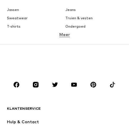
Jassen
Jeans
Sweatwear
Truien & vesten
T-shirts
Ondergoed
Meer
Broeken
Hemden
Mantels
Kostuums & blazers
Zwemkleding
Grote maten
Schoenen
Sport
Accessoires
Premium
KLEDING
Nieuw
Trending
T-shirts
Jeans
KLANTENSERVICE
Jassen
Sweatwear
Broeken
Hemden
Hulp & Contact
Ondergoed & pyjama's
Truien & vesten