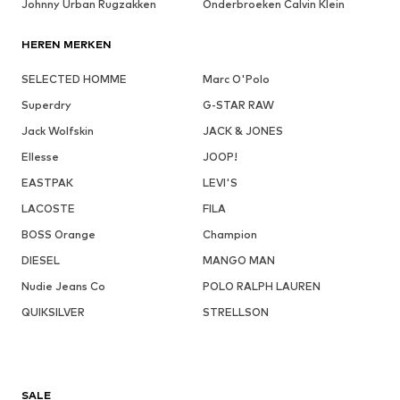
Johnny Urban Rugzakken
Onderbroeken Calvin Klein
HEREN MERKEN
SELECTED HOMME
Marc O'Polo
Superdry
G-STAR RAW
Jack Wolfskin
JACK & JONES
Ellesse
JOOP!
EASTPAK
LEVI'S
LACOSTE
FILA
BOSS Orange
Champion
DIESEL
MANGO MAN
Nudie Jeans Co
POLO RALPH LAUREN
QUIKSILVER
STRELLSON
SALE