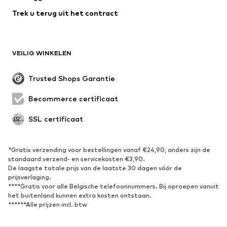
Zwemkleding
Grote maten
Trek u terug uit het contract
Speciale gelegenheden
Exclusief
Upcycling
SCHOENEN
VEILIG WINKELEN
Nieuw
Trending
Trusted Shops Garantie
Boots & laarzen
Sneakers
Becommerce certificaat
Lage schoenen
Sportschoenen
Open schoenen
Exclusief
SSL certificaat
SPORT
*Gratis verzending voor bestellingen vanaf €24,90, anders zijn de
standaard verzend- en servicekosten €3,90.
Sportkleding
Sporten
De laagste totale prijs van de laatste 30 dagen vóór de
Sportschoenen
Sportrugzakken & -tassen
prijsverlaging.
****Gratis voor alle Belgische telefoonnummers. Bij oproepen vanuit
Sport Accessoires
Sportuitrusting
het buitenland kunnen extra kosten ontstaan.
Fanzone
******Alle prijzen incl. btw
ACCESSOIRES