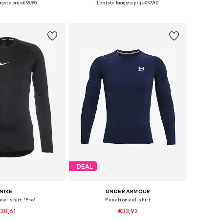
gste prijs:
€59,90
Laatste laagste prijs:
€57,90
nkelmandje
In winkelmandje
DEAL
NIKE
UNDER ARMOUR
el shirt 'Pro'
Functioneel shirt
38,61
€33,92