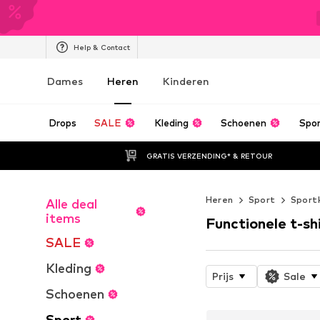
Help & Contact
Dames
Heren
Kinderen
Drops
SALE
Kleding
Schoenen
Spo
GRATIS VERZENDING* & RETOUR
Heren
Sport
Sport
Alle deal
items
Functionele t-sh
SALE
Kleding
Prijs
Sale
Schoenen
Sport