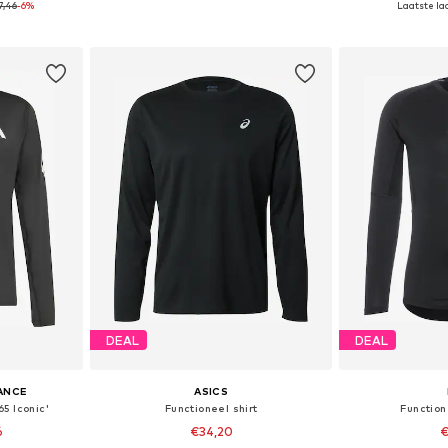
7,46
-6%
Laatste laa
dje
In winkelmandje
In wi
DEAL
DEAL
ANCE
ASICS
65 Iconic'
Functioneel shirt
Functione
6
€34,20
€