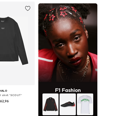
F1 Fashion
HALO
l shirt 'SCOUT'
62,96
n: S, M, L, XXL, XXXL