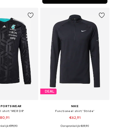
nkelmandje
DEAL
 SPORTSWEAR
NIKE
l shirt 'MER DR'
Functioneel shirt 'Stride'
80,91
€62,91
kelijk: €99,90
Oorspronkelijk: €69,90
en: S, M, L, XL, XXL
Beschikbare maten: S, M, L, XL, XXL