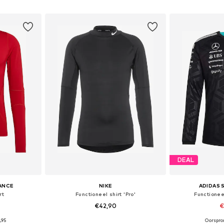
dje
In winkelmandje
In wi
DEAL
ANCE
NIKE
ADIDAS
rt
Functioneel shirt 'Pro'
Functionee
€42,90
€
,95
Oorspron
 maten
Beschikbare maten: S, M, L, XL, XXL
Beschikbare mat