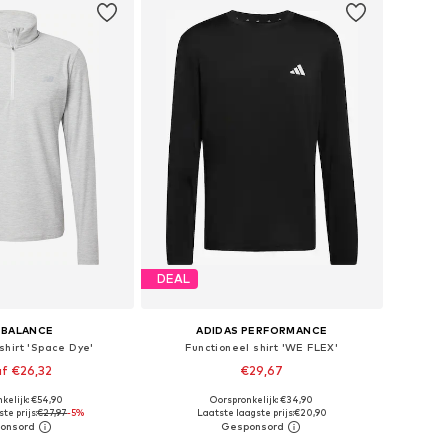
DEAL
 BALANCE
ADIDAS PERFORMANCE
shirt 'Space Dye'
Functioneel shirt 'WE FLEX'
f €26,32
€29,67
kelijk: €54,90
Oorspronkelijk: €34,90
ten: XS, S, M, L, XL
Beschikbare maten: XS, S, M, L, XL
te prijs:
€27,97
-5%
Laatste laagste prijs:
€20,90
nkelmandje
In winkelmandje