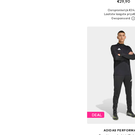
€29,90
Oorspronkelijk: €34
Beschikbare maten: S, M,
Laatste laagste prijs:
€
In winkelman
DEAL
ADIDAS PERFORM