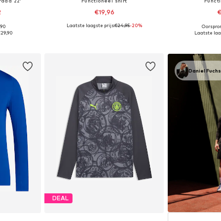
trada 22'
Functioneel shirt
Functi
2
€19,96
€
Laatste laagste prijs:
€24,95
-20%
,90
Oorspron
 maten
Beschikbaar in vele maten
Beschikbare m
29,90
Laatste laag
dje
In winkelmandje
In wi
Daniel Fuch
DEAL