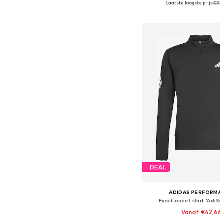
Laatste laagste prijs:
€3
In winkelman
DEAL
ADIDAS PERFORM
Functioneel shirt 'Adi3
Vanaf €42,6