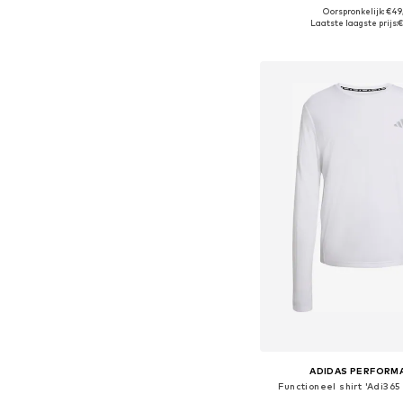
Oorspronkelijk: €49
Beschikbaar in vele
Laatste laagste prijs:
€
In winkelman
ADIDAS PERFORM
Functioneel shirt 'Adi365