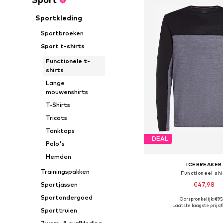
Sportkleding
Sportbroeken
Sport t-shirts
Functionele t-
shirts
Lange
mouwenshirts
T-Shirts
Tricots
Tanktops
DEAL
Polo's
Hemden
ICEBREAKER
Trainingspakken
Functioneel shi
€47,98
Sportjassen
Sportondergoed
Oorspronkelijk: €95
Beschikbare maten:
Laatste laagste prijs:
€
Sporttruien
In winkelman