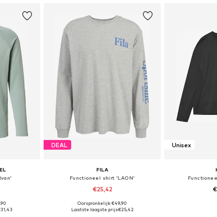
DEAL
Unisex
EL
FILA
Ivan'
Functioneel shirt 'LAON'
Functionee
€25,42
€
,90
Oorspronkelijk: €49,90
 L, XL, XXL
Beschikbare maten: S, M, L
Beschikbare mate
31,43
Laatste laagste prijs:
€25,42