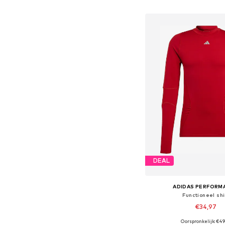
In winkelman
DEAL
ADIDAS PERFORM
Functioneel shi
€34,97
Oorspronkelijk: €49
Beschikbaar in vele