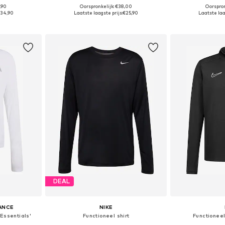
,90
Oorspronkelijk: €38,00
Oorspron
 maten
Beschikbare maten: S, M, L, XL, XXL
Beschikbare mat
34,90
Laatste laagste prijs:
€25,90
Laatste laa
dje
In winkelmandje
In wi
DEAL
ANCE
NIKE
 Essentials'
Functioneel shirt
Functioneel