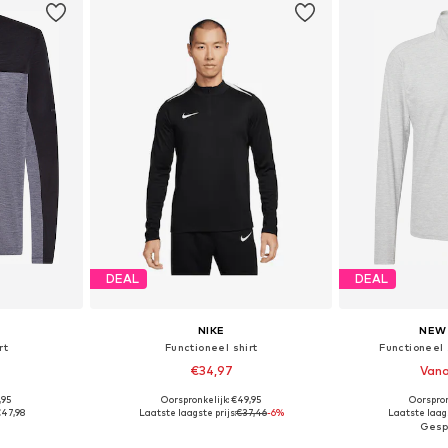
DEAL
DEAL
NIKE
NEW
rt
Functioneel shirt
Functioneel 
€34,97
Vana
,95
Oorspronkelijk: €49,95
Oorspron
 M, L
Beschikbaar in vele maten
Beschikbare ma
47,98
Laatste laagste prijs:
€37,46
-6%
Laatste laags
dje
In winkelmandje
In wi