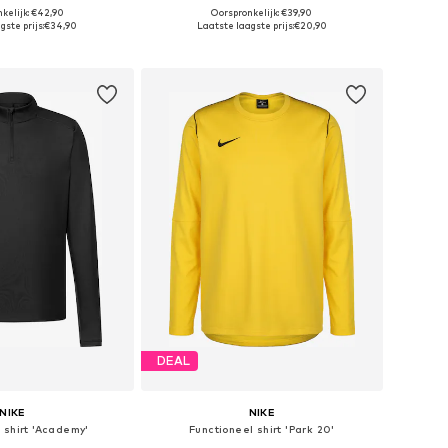
kelijk: €42,90
Oorspronkelijk: €39,90
en: S, M, L, XL, XXL
Beschikbare maten: XS Normale maten, S Normale maten, M Normale maten, L Normale maten, XL Normale maten, XXL Normale maten
gste prijs:
€34,90
Laatste laagste prijs:
€20,90
nkelmandje
In winkelmandje
DEAL
NIKE
NIKE
 shirt 'Academy'
Functioneel shirt 'Park 20'