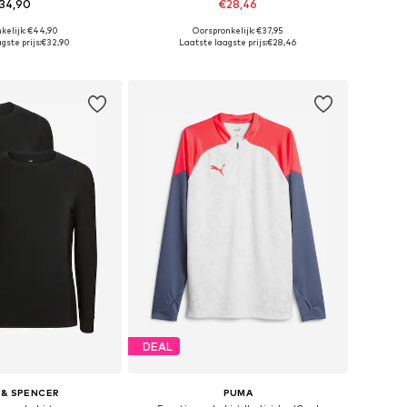
34,90
€28,46
+
2
kelijk: €44,90
Oorspronkelijk: €37,95
en: S, M, L, XL, XXL
Beschikbare maten: M, L, XL, XXL
gste prijs:
€32,90
Laatste laagste prijs:
€28,46
nkelmandje
In winkelmandje
DEAL
 & SPENCER
PUMA