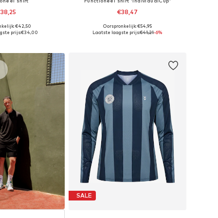
oneel shirt
Functioneel shirt 'IndividualCup'
38,25
€38,47
kelijk: €42,50
Oorspronkelijk: €54,95
aten: M, L, XL, XXL
Beschikbare maten: S, M, L
ste prijs:
€34,00
Laatste laagste prijs:
€41,21
-6%
nkelmandje
In winkelmandje
s
SALE