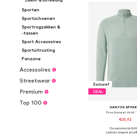
Zwem- & surfkleding
Sporten
Sportschoenen
Sportrugzakken &
-tassen
Sport Accessoires
Sportuitrusting
Fanzone
Accessoires
Streetwear
Exclusief
Premium
DEAL
Top 100
DAN FOX APPAR
Functioneel shirt '
€35,92
Oorspronkelijk: €49
Beschikbare maten: S, M,
Laatste laagste prijs:
€