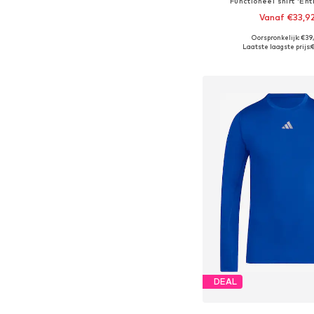
Functioneel shirt 'En
Vanaf €33,9
Oorspronkelijk: €39
Beschikbaar in vele
Laatste laagste prijs:
€
In winkelman
DEAL