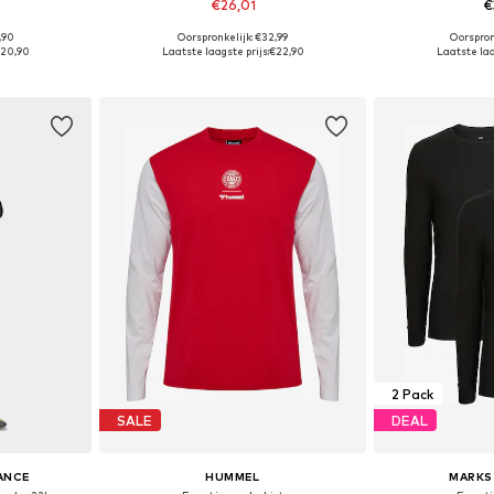
€26,01
€
,90
Oorspronkelijk: €32,99
Oorspron
 L, XL, XXL
Beschikbare maten: S, M, L, XL
Beschikbare mat
20,90
Laatste laagste prijs:
€22,90
Laatste laa
dje
In winkelmandje
In wi
2 Pack
SALE
DEAL
ANCE
HUMMEL
MARKS