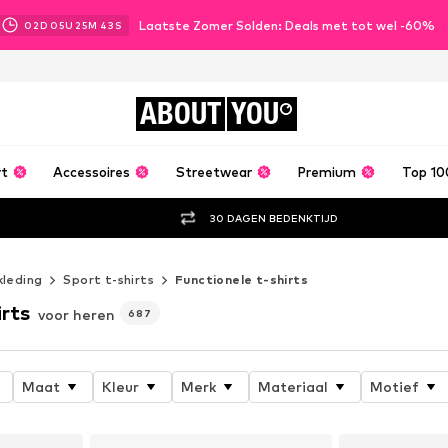
Laatste Zomer Solden: Deals met tot wel -60%
02
D
05
U
25
M
41
S
ABOUT
YOU
rt
Accessoires
Streetwear
Premium
Top 10
30 DAGEN BEDENKTIJD
kleding
Sport t-shirts
Functionele t-shirts
irts
voor heren
687
Maat
Kleur
Merk
Materiaal
Motief