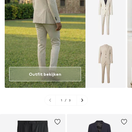
Outfit bekijken
1
/
3