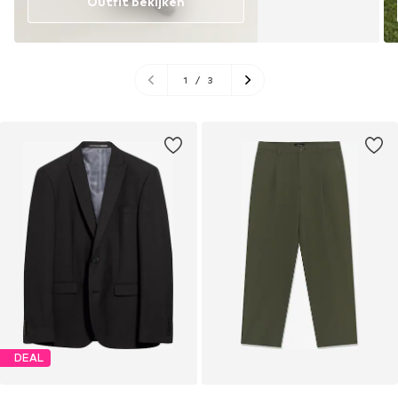
Outfit bekijken
1
/
3
DEAL