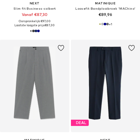
NEXT
MATINIQUE
Slim fit Business-colbert
Loosefit Bandplooibroek 'MAChino'
Vanaf €87,30
€89,96
Oorspronkelijk: €97,00
+
1
Laatste laagste prijs:
€87,30
DEAL
MATINIQUE
NEXT