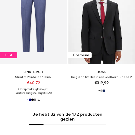
DEAL
Premium
LINDBERGH
BOSS
Slimfit Pantalon 'Club'
Regular fit Business-colbert 'Jasper'
€40,72
€319,99
Oorspronkelijk: €59,90
Laatste laagste prijs:
€35,91
+
4
Je hebt 32 van de 172 producten
gezien