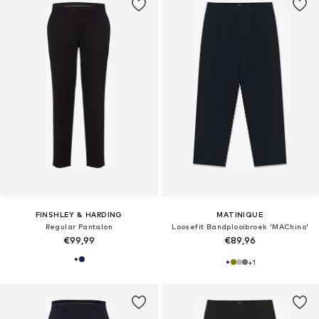
FINSHLEY & HARDING
MATINIQUE
Regular Pantalon
Loosefit Bandplooibroek 'MAChino'
€99,99
€89,96
+
1