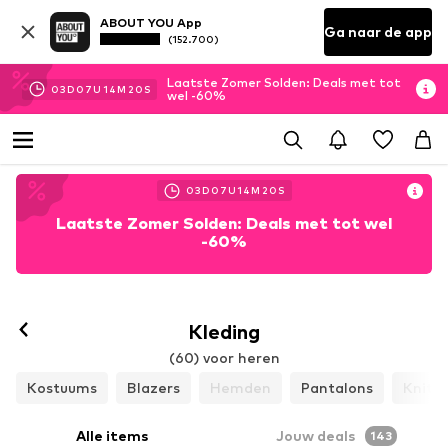
ABOUT YOU App
Ga naar de app
(152.700)
Laatste Zomer Solden: Deals met tot
03
D
07
U
14
M
17
S
wel -60%
03
D
07
U
14
M
17
S
Laatste Zomer Solden: Deals met tot wel
-60%
Kleding
(60) voor heren
Kostuums
Blazers
Hemden
Pantalons
Knitw
Alle items
Jouw deals
143