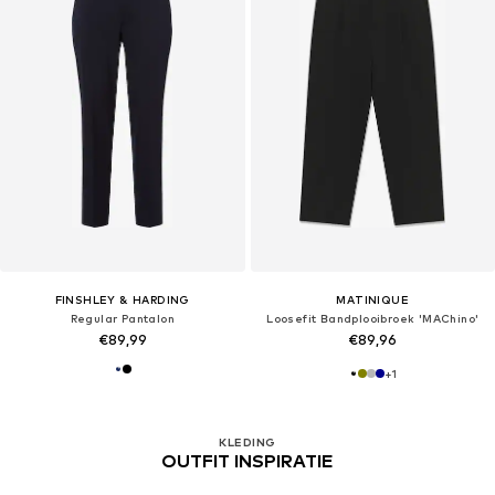
FINSHLEY & HARDING
MATINIQUE
Regular Pantalon
Loosefit Bandplooibroek 'MAChino'
€89,99
€89,96
+
1
KLEDING
OUTFIT INSPIRATIE