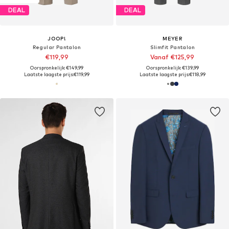
DEAL
DEAL
JOOP!
MEYER
Regular Pantalon
Slimfit Pantalon
€119,99
Vanaf €125,99
Oorspronkelijk: €149,99
Oorspronkelijk: €139,99
Laatste laagste prijs:
€119,99
Laatste laagste prijs:
€118,99