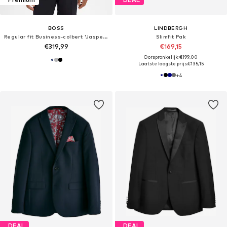
BOSS
LINDBERGH
Regular fit Business-colbert 'Jasper '
Slimfit Pak
€319,99
€169,15
Oorspronkelijk: €199,00
Laatste laagste prijs:
€135,15
+
4
DEAL
DEAL