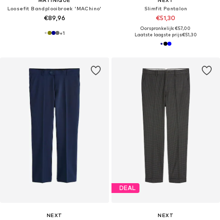
Loosefit Bandplooibroek 'MAChino'
Slimfit Pantalon
€89,96
€51,30
Oorspronkelijk: €57,00
+
1
Laatste laagste prijs:
€51,30
DEAL
NEXT
NEXT