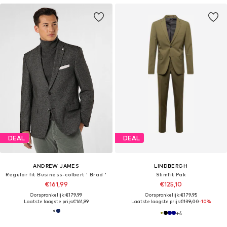
DEAL
DEAL
ANDREW JAMES
LINDBERGH
Regular fit Business-colbert ' Brad '
Slimfit Pak
€161,99
€125,10
Oorspronkelijk: €179,99
Oorspronkelijk: €179,95
Laatste laagste prijs:
€161,99
Laatste laagste prijs:
€139,00
-10%
+
4