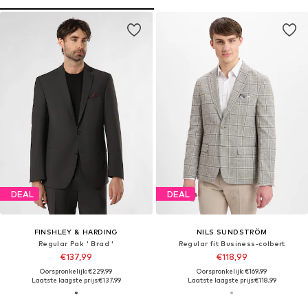
DEAL
DEAL
FINSHLEY & HARDING
NILS SUNDSTRÖM
Regular Pak ' Brad '
Regular fit Business-colbert
€137,99
€118,99
Oorspronkelijk: €229,99
Oorspronkelijk: €169,99
Laatste laagste prijs:
€137,99
Laatste laagste prijs:
€118,99