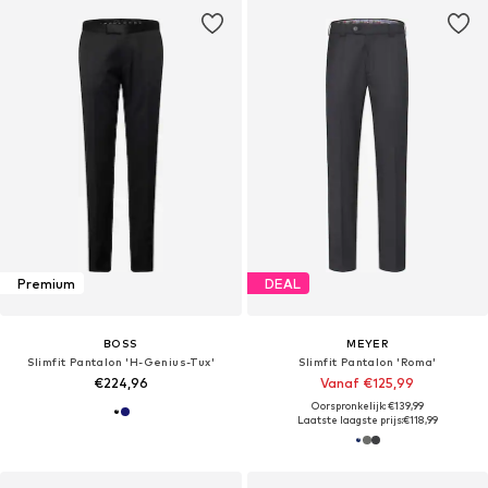
Premium
DEAL
BOSS
MEYER
Slimfit Pantalon 'H-Genius-Tux'
Slimfit Pantalon 'Roma'
€224,96
Vanaf €125,99
Oorspronkelijk: €139,99
Laatste laagste prijs:
€118,99