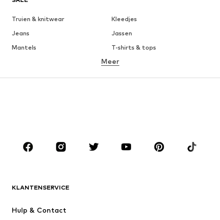
Truien & knitwear
Kleedjes
Jeans
Jassen
Mantels
T-shirts & tops
Meer
Broeken
Ondergoed
Rokken
Blouses & tunieken
Sweatwear
Blazers
Zwemkleding
Jumpsuits
Grote maten
Zwangerschapskleding
Schoenen
Sport
Accessoires
Premium
KLEDING
KLANTENSERVICE
Nieuw
Trending
Kleedjes
Jeans
Hulp & Contact
T-shirt & tops
Broeken