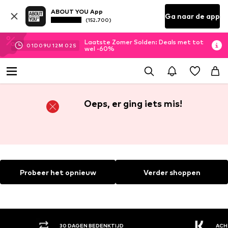
ABOUT YOU App
Ga naar de app
(152.700)
Laatste Zomer Solden: Deals met tot
01
D
09
U
12
M
02
S
wel -60%
Oeps, er ging iets mis!
Probeer het opnieuw
Verder shoppen
30 DAGEN BEDENKTIJD
ACH