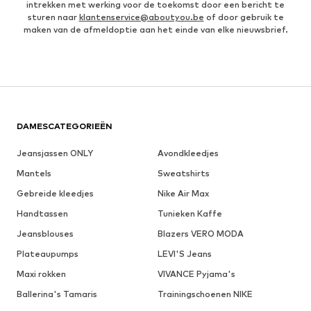
intrekken met werking voor de toekomst door een bericht te
sturen naar
klantenservice@aboutyou.be
of door gebruik te
maken van de afmeldoptie aan het einde van elke nieuwsbrief.
DAMESCATEGORIEËN
Jeansjassen ONLY
Avondkleedjes
Mantels
Sweatshirts
Gebreide kleedjes
Nike Air Max
Handtassen
Tunieken Kaffe
Jeansblouses
Blazers VERO MODA
Plateaupumps
LEVI'S Jeans
Maxi rokken
VIVANCE Pyjama's
Ballerina's Tamaris
Trainingschoenen NIKE