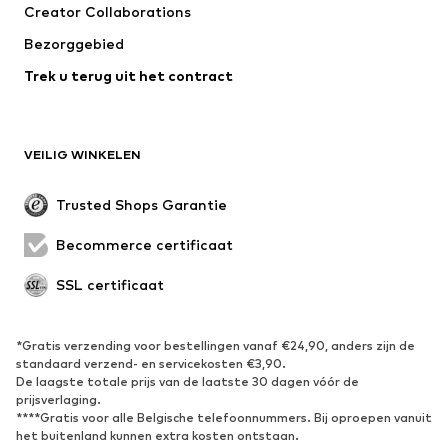
Creator Collaborations
Jassen
Truien & knitwear
Bezorggebied
Ondergoed
Blouses & tunieken
Trek u terug uit het contract
Mantels
Rokken
Zwemkleding
Sweatwear
Blazers
Jumpsuits
VEILIG WINKELEN
Grote maten
Zwangerschapskleding
Evenementen
Exclusief
Trusted Shops Garantie
Upcycling
Becommerce certificaat
SCHOENEN
SSL certificaat
Nieuw
Trending
Sneakers
Enkellaarsjes
*Gratis verzending voor bestellingen vanaf €24,90, anders zijn de
standaard verzend- en servicekosten €3,90.
Pumps & hakken
Laarzen
De laagste totale prijs van de laatste 30 dagen vóór de
Sandalen
Lage schoenen
prijsverlaging.
****Gratis voor alle Belgische telefoonnummers. Bij oproepen vanuit
Sportschoenen
Ballerina's
het buitenland kunnen extra kosten ontstaan.