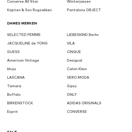
Converse All Star
Winterjassen
Kapten & Son Rugzakken
Pantalons OBJECT
DAMES MERKEN
SELECTED FEMME
LIEBESKIND Berlin
JACQUELINE de YONG
VILA
GUESS
CINQUE
American Vintage
Desigual
khujo
Calvin Klein
LASCANA
VERO MODA
Tamaris
Gipsy
Buffalo
ONLY
BIRKENSTOCK
ADIDAS ORIGINALS
Esprit
CONVERSE
SALE