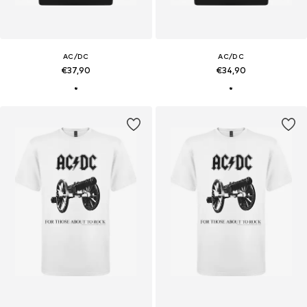
AC/DC
AC/DC
€37,90
€34,90