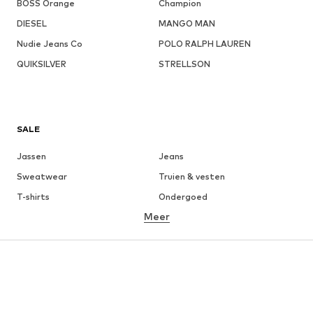
BOSS Orange
Champion
DIESEL
MANGO MAN
Nudie Jeans Co
POLO RALPH LAUREN
QUIKSILVER
STRELLSON
SALE
Jassen
Jeans
Sweatwear
Truien & vesten
T-shirts
Ondergoed
Meer
Broeken
Hemden
Mantels
Kostuums & blazers
Zwemkleding
Grote maten
Schoenen
Sport
Accessoires
Premium