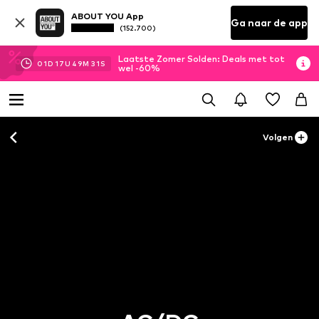
ABOUT YOU App
Ga naar de app
(152.700)
Laatste Zomer Solden: Deals met tot
01
D
17
U
49
M
29
S
wel -60%
Volgen