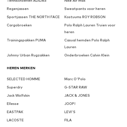
Tennischoenen ADIDAS
Nike Air Max
Regenjassen
Sweatpants voor heren
Sportjassen THE NORTH FACE
Kostuums ROY ROBSON
Cargobroeken
Polo Ralph Lauren Truien voor
heren
Trainingspakken PUMA
Casual hemden Polo Ralph
Lauren
Johnny Urban Rugzakken
Onderbroeken Calvin Klein
HEREN MERKEN
SELECTED HOMME
Marc O'Polo
Superdry
G-STAR RAW
Jack Wolfskin
JACK & JONES
Ellesse
JOOP!
EASTPAK
LEVI'S
LACOSTE
FILA