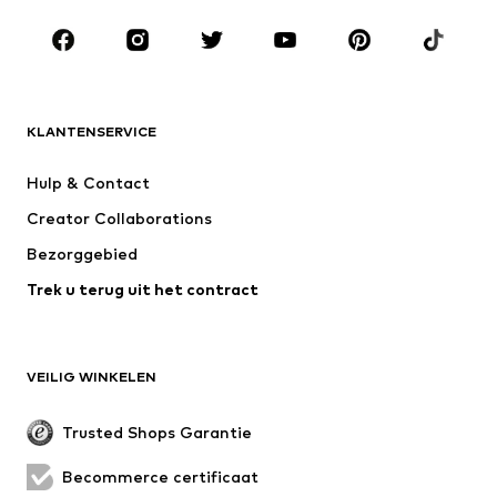
KLEDING
Nieuw
Trending
T-shirts
Jeans
KLANTENSERVICE
Jassen
Sweatwear
Broeken
Hemden
Hulp & Contact
Ondergoed & pyjama's
Truien & vesten
Creator Collaborations
Kostuums & blazers
Mantels
Bezorggebied
Zwemkleding
Grote maten
Trek u terug uit het contract
Speciale gelegenheden
Exclusief
Upcycling
SCHOENEN
VEILIG WINKELEN
Nieuw
Trending
Trusted Shops Garantie
Boots & laarzen
Sneakers
Becommerce certificaat
Lage schoenen
Sportschoenen