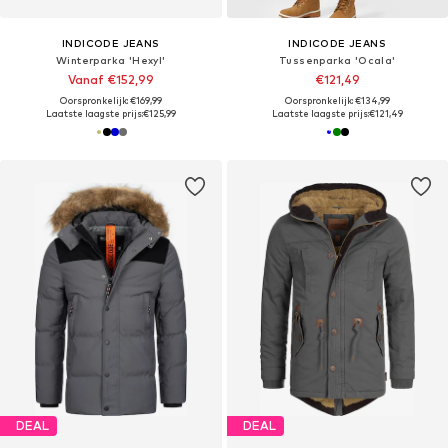
INDICODE JEANS
INDICODE JEANS
Winterparka 'Hexyl'
Tussenparka 'Ocala'
Vanaf €152,99
€121,49
Oorspronkelijk: €169,99
Oorspronkelijk: €134,99
Laatste laagste prijs:
€125,99
Laatste laagste prijs:
€121,49
DEAL
DEAL