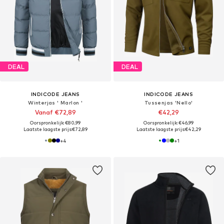
DEAL
DEAL
INDICODE JEANS
INDICODE JEANS
Winterjas ' Marlon '
Tussenjas 'Nello'
Vanaf €72,89
€42,29
Oorspronkelijk: €80,99
Oorspronkelijk: €46,99
Laatste laagste prijs:
€72,89
Laatste laagste prijs:
€42,29
+
4
+
1