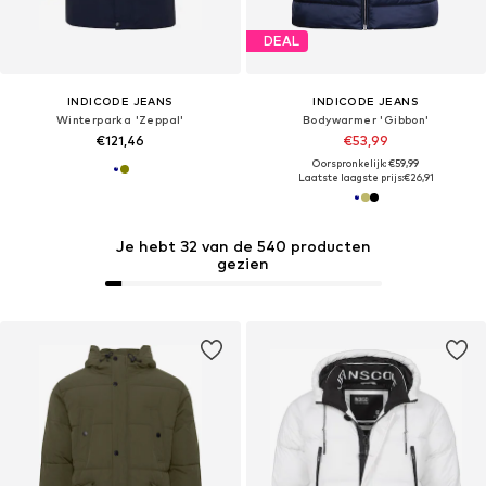
DEAL
INDICODE JEANS
INDICODE JEANS
Winterparka 'Zeppal'
Bodywarmer 'Gibbon'
€121,46
€53,99
Oorspronkelijk: €59,99
Laatste laagste prijs:
€26,91
Je hebt 32 van de 540 producten
gezien