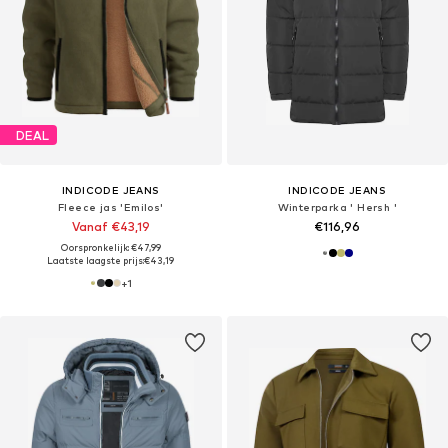
DEAL
INDICODE JEANS
INDICODE JEANS
Fleece jas 'Emilos'
Winterparka ' Hersh '
Vanaf €43,19
€116,96
Oorspronkelijk: €47,99
Laatste laagste prijs:
€43,19
+
1