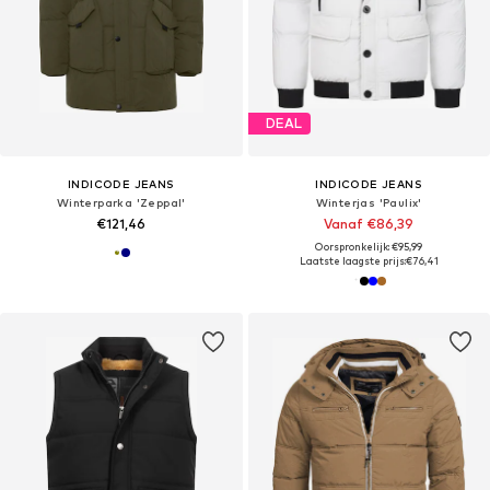
DEAL
INDICODE JEANS
INDICODE JEANS
Winterparka 'Zeppal'
Winterjas 'Paulix'
€121,46
Vanaf €86,39
Oorspronkelijk: €95,99
Laatste laagste prijs:
€76,41