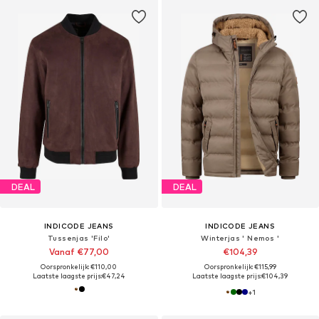
DEAL
DEAL
INDICODE JEANS
INDICODE JEANS
Tussenjas 'Filo'
Winterjas ' Nemos '
Vanaf €77,00
€104,39
Oorspronkelijk: €110,00
Oorspronkelijk: €115,99
Laatste laagste prijs:
€47,24
Laatste laagste prijs:
€104,39
+
1