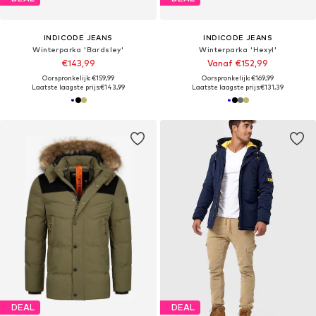
INDICODE JEANS
INDICODE JEANS
Winterparka 'Bardsley'
Winterparka 'Hexyl'
€143,99
Vanaf €152,99
Oorspronkelijk: €159,99
Oorspronkelijk: €169,99
Laatste laagste prijs:
€143,99
Laatste laagste prijs:
€131,39
DEAL
DEAL