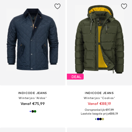
DEAL
INDICODE JEANS
INDICODE JEANS
Winterjas 'Aldos'
Winterjas 'Coolios'
Vanaf €75,99
Vanaf €88,19
Oorspronkelijk: €97,99
Laatste laagste prijs:
€88,19