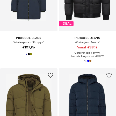
DEAL
INDICODE JEANS
INDICODE JEANS
Winterparka 'Pappys'
Winterjas 'Paulix'
€107,96
Vanaf €88,19
Oorspronkelijk: €97,99
Laatste laagste prijs:
€88,19