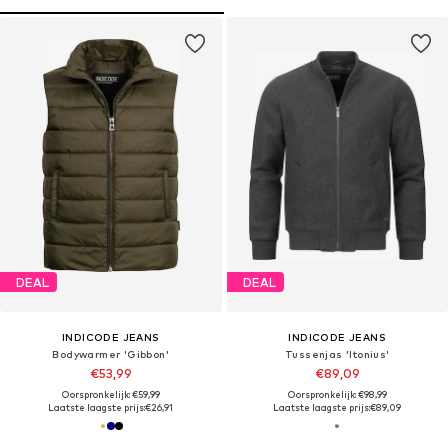
DEAL
DEAL
INDICODE JEANS
INDICODE JEANS
Bodywarmer 'Gibbon'
Tussenjas 'ltonius'
€53,99
€89,09
Oorspronkelijk: €59,99
Oorspronkelijk: €98,99
Laatste laagste prijs:
€26,91
Laatste laagste prijs:
€89,09