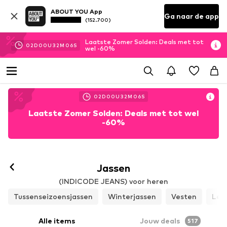
ABOUT YOU App
Ga naar de app
(152.700)
Laatste Zomer Solden: Deals met tot
02
D
00
U
32
M
03
S
wel -60%
02
D
00
U
32
M
03
S
Laatste Zomer Solden: Deals met tot wel
-60%
Jassen
(INDICODE JEANS) voor heren
Tussenseizoensjassen
Winterjassen
Vesten
Ler
Alle items
Jouw deals
517