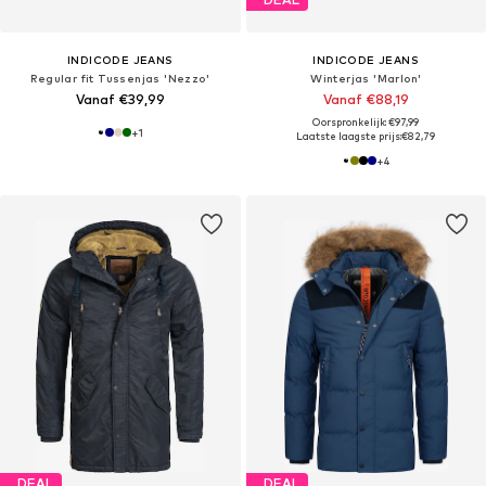
INDICODE JEANS
INDICODE JEANS
Regular fit Tussenjas 'Nezzo'
Winterjas 'Marlon'
Vanaf €39,99
Vanaf €88,19
Oorspronkelijk: €97,99
+
1
Laatste laagste prijs:
€82,79
+
4
DEAL
DEAL