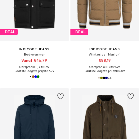
DEAL
DEAL
INDICODE JEANS
INDICODE JEANS
Bodywarmer
Winterjas 'Marlon'
Vanaf €46,79
€88,19
Oorspronkelijk: €51,99
Oorspronkelijk: €97,99
Laatste laagste prijs:
€46,79
Laatste laagste prijs:
€80,09
+
4