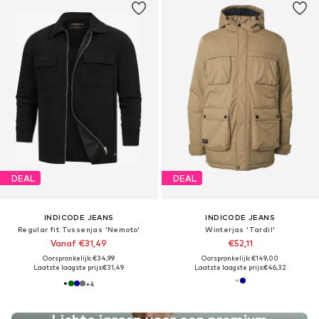
DEAL
DEAL
INDICODE JEANS
INDICODE JEANS
Regular fit Tussenjas 'Nemoto'
Winterjas 'Tardil'
Vanaf €31,49
€52,11
Oorspronkelijk: €34,99
Oorspronkelijk: €149,00
Laatste laagste prijs:
€31,49
Laatste laagste prijs:
€46,32
+
4