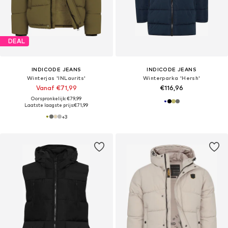
DEAL
INDICODE JEANS
INDICODE JEANS
Winterjas 'INLaurits'
Winterparka 'Hersh'
Vanaf €71,99
€116,96
Oorspronkelijk: €79,99
Laatste laagste prijs:
€71,99
+
3