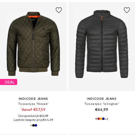
DEAL
INDICODE JEANS
INDICODE JEANS
Tussenjas 'Novak'
Tussenjas 'Islington'
Vanaf €57,59
€64,99
Oorspronkelijk: €63,99
+
2
Laatste laagste prijs:
€44,09