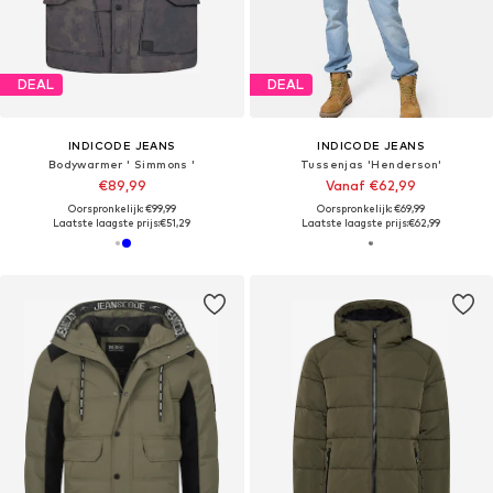
DEAL
DEAL
INDICODE JEANS
INDICODE JEANS
Bodywarmer ' Simmons '
Tussenjas 'Henderson'
€89,99
Vanaf €62,99
Oorspronkelijk: €99,99
Oorspronkelijk: €69,99
Laatste laagste prijs:
€51,29
Laatste laagste prijs:
€62,99