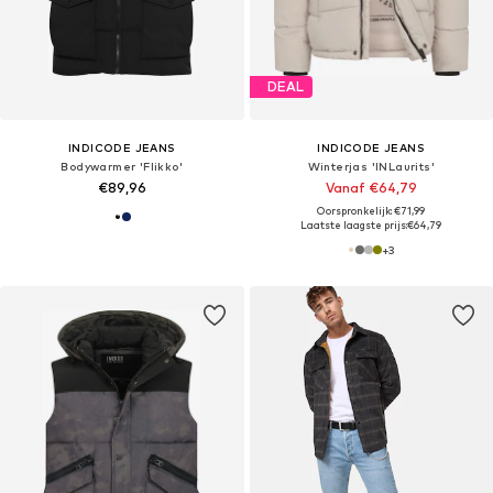
DEAL
INDICODE JEANS
INDICODE JEANS
Bodywarmer 'Flikko'
Winterjas 'INLaurits'
€89,96
Vanaf €64,79
Oorspronkelijk: €71,99
Laatste laagste prijs:
€64,79
+
3