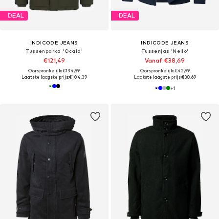
DEAL
DEAL
INDICODE JEANS
INDICODE JEANS
Tussenparka 'Ocala'
Tussenjas 'Nello'
€121,49
Vanaf €38,69
Oorspronkelijk: €134,99
Oorspronkelijk: €42,99
Laatste laagste prijs:
€104,39
Laatste laagste prijs:
€38,69
+
1