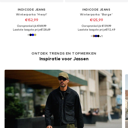
INDICODE JEANS
INDICODE JEANS
Winterparka 'Hexyl'
Winterparka 'Barge'
€152,99
€125,99
Oorspronkelijk: €169,99
Oorspronkelijk: €139,99
Laatste laagste prijs:
€128,69
Laatste laagste prijs:
€112,49
+
1
ONTDEK TRENDS EN TOPMERKEN
Inspiratie voor Jassen