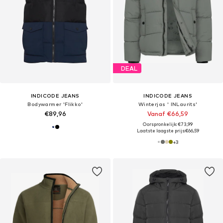
DEAL
INDICODE JEANS
INDICODE JEANS
Bodywarmer 'Flikko'
Winterjas ' INLaurits'
€89,96
Vanaf €66,59
Oorspronkelijk: €73,99
Laatste laagste prijs:
€66,59
+
3