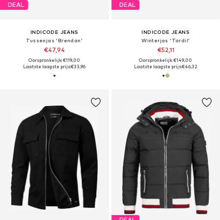
DEAL
DEAL
INDICODE JEANS
INDICODE JEANS
Tussenjas 'Brendan'
Winterjas 'Tardil'
€47,94
€52,11
Oorspronkelijk: €119,00
Oorspronkelijk: €149,00
Laatste laagste prijs:
€33,96
Laatste laagste prijs:
€46,32
DEAL