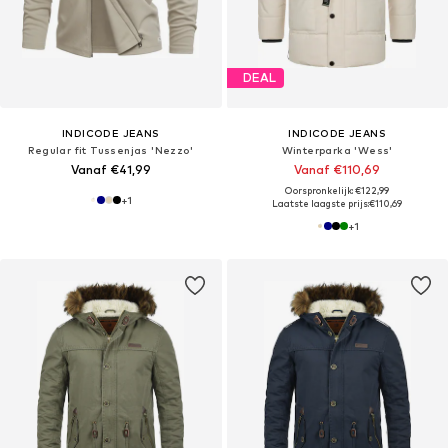
DEAL
INDICODE JEANS
INDICODE JEANS
Regular fit Tussenjas 'Nezzo'
Winterparka 'Wess'
Vanaf €41,99
Vanaf €110,69
Oorspronkelijk: €122,99
+
1
Laatste laagste prijs:
€110,69
+
1