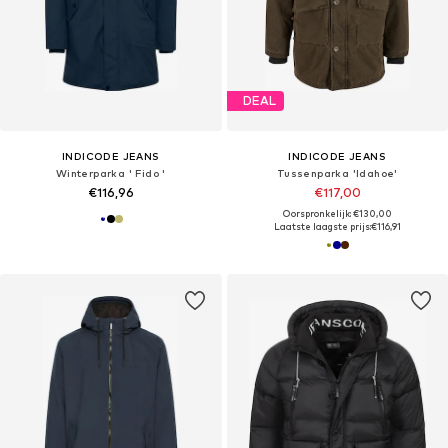
DEAL
INDICODE JEANS
INDICODE JEANS
Winterparka ' Fido '
Tussenparka 'Idahoe'
€116,96
€117,00
Oorspronkelijk: €130,00
Laatste laagste prijs:
€116,91