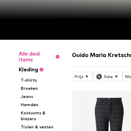
Alle deal
Guido Maria Kretsch
items
Kleding
Prijs
Sale
Ma
T-shirts
Broeken
Jeans
Hemden
Kostuums &
blazers
Truien & vesten