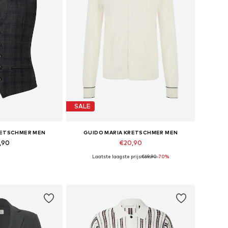
SALE
RETSCHMER MEN
GUIDO MARIA KRETSCHMER MEN
,90
€20,90
Laatste laagste prijs:
€69,90
-70%
aten: 54, 56
Beschikbare maten: XL, XXL
elmandje
In winkelmandje