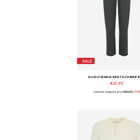
SALE
GUIDO MARIA KRETSCHMER 
€25,90
Laatste laagste prijs:
€86,90
-70
Beschikbare maten: 31, 32, 34,
In winkelmandje