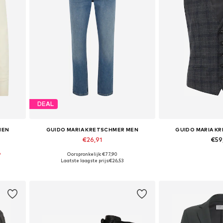
DEAL
MEN
GUIDO MARIA KRETSCHMER MEN
GUIDO MARIA K
€26,91
€59
%
Oorspronkelijk: €77,90
Beschikbare maten: 30, 31, 32
Beschikbare m
Laatste laagste prijs:
€26,53
In winkelmandje
In wink