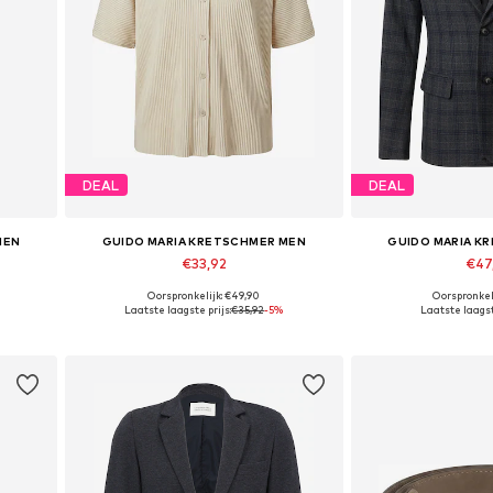
DEAL
DEAL
MEN
GUIDO MARIA KRETSCHMER MEN
GUIDO MARIA K
€33,92
€47
Oorspronkelijk: €49,90
Oorspronkeli
Beschikbare maten: S, M, L, XL, XXL
Beschikbare maten: 46
Laatste laagste prijs:
€35,92
-5%
Laatste laagst
In winkelmandje
In wink