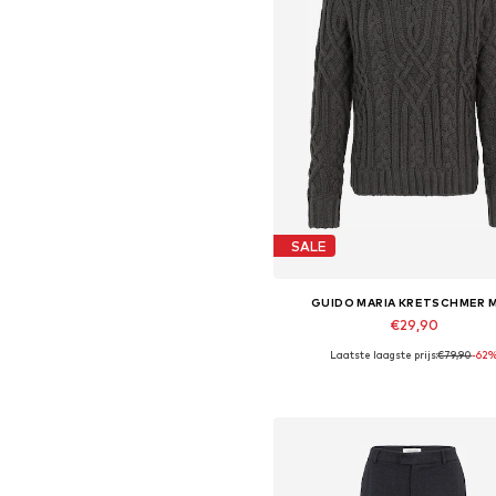
SALE
GUIDO MARIA KRETSCHMER 
€29,90
Laatste laagste prijs:
€79,90
-62
Beschikbare maten: XXL
In winkelmandje