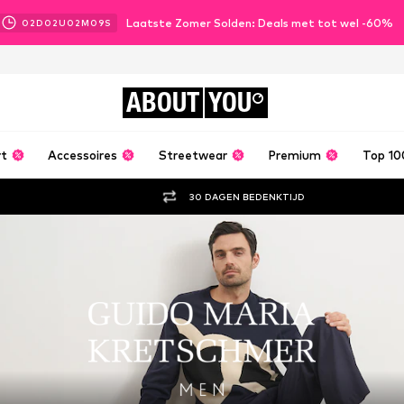
Laatste Zomer Solden: Deals met tot wel -60%
02
D
02
U
02
M
08
S
ABOUT
YOU
rt
Accessoires
Streetwear
Premium
Top 10
30 DAGEN BEDENKTIJD