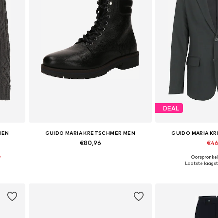
DEAL
MEN
GUIDO MARIA KRETSCHMER MEN
GUIDO MARIA K
€80,96
€46
%
Oorspronkeli
Beschikbare maten: 40
Beschikbare
Laatste laagste
In winkelmandje
In wink