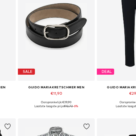
SALE
DEAL
MEN
GUIDO MARIA KRETSCHMER MEN
GUIDO MARIA K
€11,90
€29
Oorspronkelijk: €39,90
Oorspronkel
Beschikbare maten: 95, 100
Beschikbare maten
Laatste laagste prijs:
€12,72
-6%
Laatste laagste
In winkelmandje
In wink