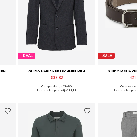
DEAL
SALE
MEN
GUIDO MARIA KRETSCHMER MEN
GUIDO MARIA K
€38,32
€11
Oorspronkelijk: €96,90
Oorspronkel
4, 35
Beschikbare maten: 46, 48, 50, 52
Beschikbare mat
Laatste laagste prijs:
€33,53
Laatste laagste p
In winkelmandje
In wink