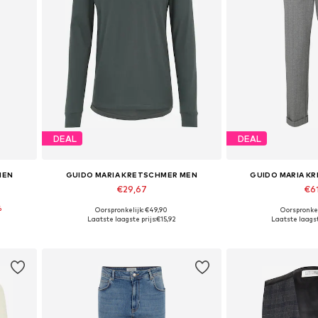
DEAL
DEAL
MEN
GUIDO MARIA KRETSCHMER MEN
GUIDO MARIA K
€29,67
€61
%
Oorspronkelijk: €49,90
Oorspronkel
 35
Beschikbare maten: S, M
Beschikbare m
Laatste laagste prijs:
€15,92
Laatste laagst
In winkelmandje
In wink