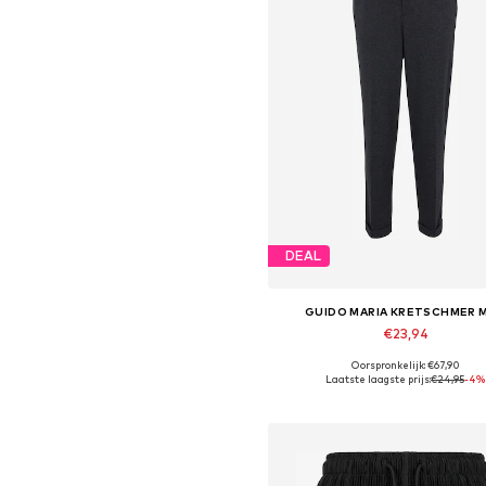
DEAL
GUIDO MARIA KRETSCHMER 
€23,94
Oorspronkelijk: €67,90
Beschikbare maten: 46
Laatste laagste prijs:
€24,95
-4%
In winkelmandje