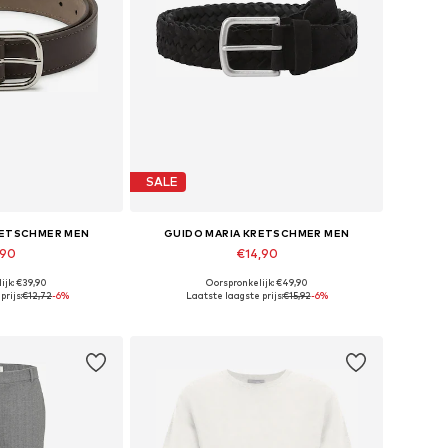
SALE
RETSCHMER MEN
GUIDO MARIA KRETSCHMER MEN
,90
€14,90
ijk: €39,90
Oorspronkelijk: €49,90
en: 90, 95, 100
Beschikbare maten: 90, 95, 100
rijs:
€12,72
-6%
Laatste laagste prijs:
€15,92
-6%
elmandje
In winkelmandje