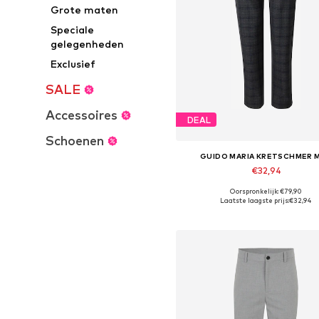
Grote maten
Speciale
gelegenheden
Exclusief
SALE
Accessoires
DEAL
Schoenen
GUIDO MARIA KRETSCHMER 
€32,94
Oorspronkelijk: €79,90
Beschikbaar in vele maten
Laatste laagste prijs:
€32,94
In winkelmandje