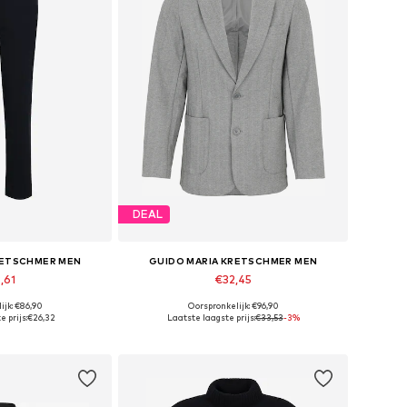
DEAL
RETSCHMER MEN
GUIDO MARIA KRETSCHMER MEN
,61
€32,45
ijk: €86,90
Oorspronkelijk: €96,90
: 46, 48, 52, 54
Beschikbare maten: 46, 48, 50
 prijs:
€26,32
Laatste laagste prijs:
€33,53
-3%
elmandje
In winkelmandje