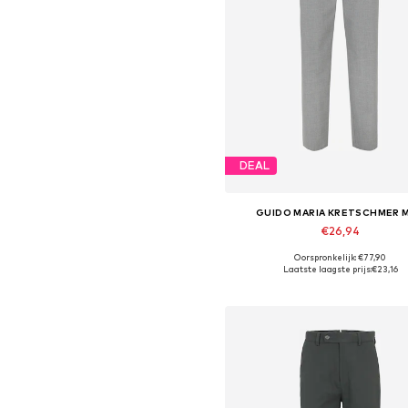
DEAL
GUIDO MARIA KRETSCHMER 
€26,94
Oorspronkelijk: €77,90
Beschikbare maten: 31, 32, 33, 3
Laatste laagste prijs:
€23,16
In winkelmandje