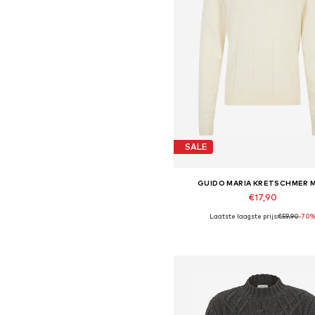
SALE
GUIDO MARIA KRETSCHMER 
€17,90
Laatste laagste prijs:
€59,90
-70
Beschikbare maten: XL, XXL
In winkelmandje