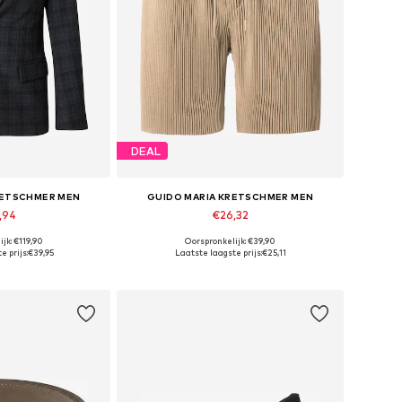
DEAL
RETSCHMER MEN
GUIDO MARIA KRETSCHMER MEN
,94
€26,32
jk: €119,90
Oorspronkelijk: €39,90
, 48, 50, 52, 54, 56
Beschikbaar in vele maten
e prijs:
€39,95
Laatste laagste prijs:
€25,11
elmandje
In winkelmandje