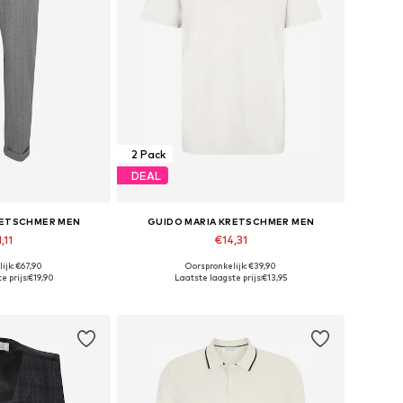
2 Pack
DEAL
RETSCHMER MEN
GUIDO MARIA KRETSCHMER MEN
,11
€14,31
ijk: €67,90
Oorspronkelijk: €39,90
aten: 31, 33
Beschikbare maten: S, M
e prijs:
€19,90
Laatste laagste prijs:
€13,95
elmandje
In winkelmandje