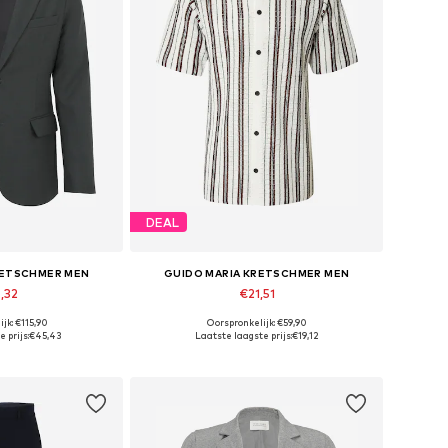
DEAL
RETSCHMER MEN
GUIDO MARIA KRETSCHMER MEN
,32
€21,51
jk: €115,90
Oorspronkelijk: €59,90
 maten: 46
Beschikbare maten: XXL
 prijs:
€45,43
Laatste laagste prijs:
€19,12
elmandje
In winkelmandje