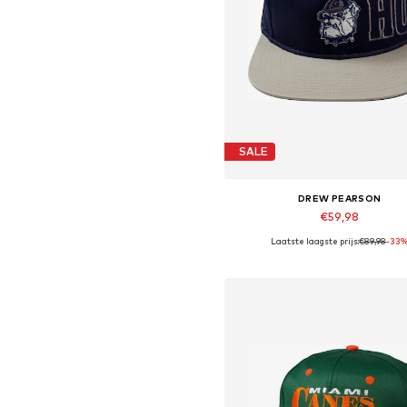
SALE
DREW PEARSON
€59,98
Laatste laagste prijs:
€89,98
-33
Beschikbare maten: 56-61
In winkelmandje