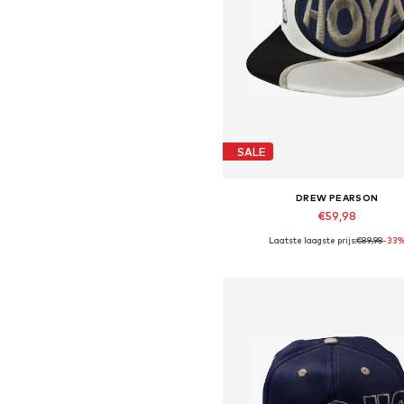
SALE
DREW PEARSON
€59,98
Laatste laagste prijs:
€89,98
-33
Beschikbare maten: 56-61
In winkelmandje