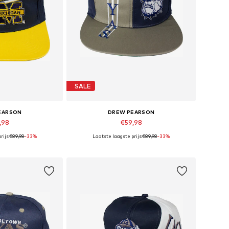
SALE
EARSON
DREW PEARSON
,98
€59,98
rijs:
€89,98
-33%
Laatste laagste prijs:
€89,98
-33%
maten: 56-61
Beschikbare maten: 56-61
elmandje
In winkelmandje