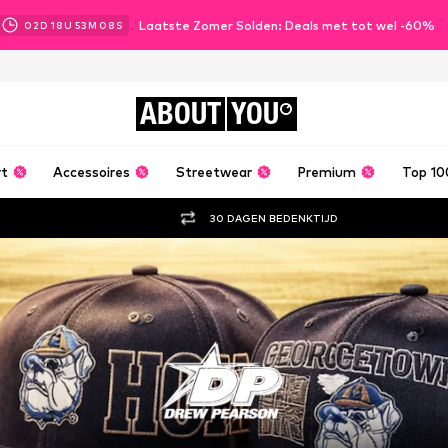
Laatste Zomer Solden: Deals met tot wel -60%
02
D
18
U
53
M
07
S
ABOUT
YOU
rt
Accessoires
Streetwear
Premium
Top 10
30 DAGEN BEDENKTIJD