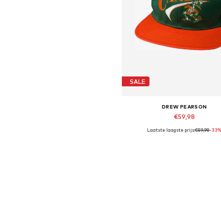
SALE
DREW PEARSON
€59,98
Laatste laagste prijs:
€89,98
-33
Beschikbare maten: 56-61
In winkelmandje