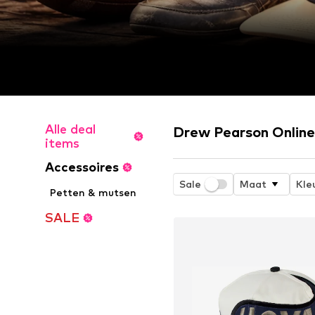
Alle deal
Drew Pearson Online
items
Accessoires
Sale
Maat
Kle
Petten & mutsen
SALE