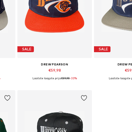
SALE
SALE
DREW PEARSON
DREW P
€59,98
€59
%
Laatste laagste prijs:
€89,98
-33%
Laatste laagste p
Beschikbare maten: 56-61
Beschikbare 
In winkelmandje
In wink