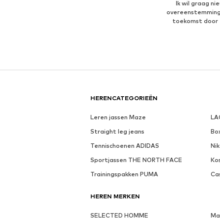
Ik wil graag n
overeenstemmin
toekomst door 
HERENCATEGORIEËN
Leren jassen Maze
LA
Straight leg jeans
Bo
Tennischoenen ADIDAS
Nik
Sportjassen THE NORTH FACE
Ko
Trainingspakken PUMA
Ca
HEREN MERKEN
SELECTED HOMME
Ma