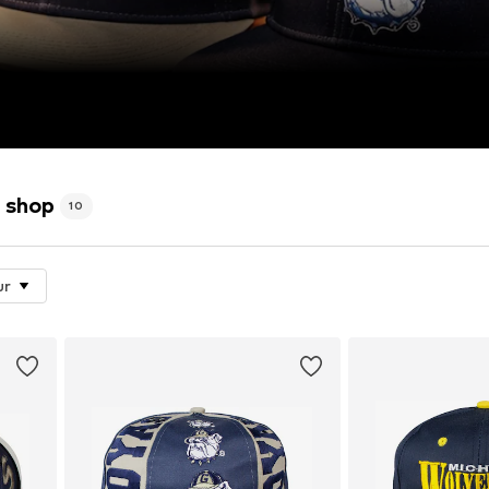
 shop
10
ur