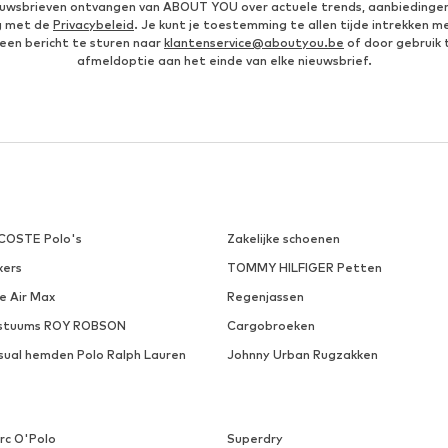
ieuwsbrieven ontvangen van ABOUT YOU over actuele trends, aanbiedingen
g met de
Privacybeleid
. Je kunt je toestemming te allen tijde intrekken m
een bericht te sturen naar
klantenservice@aboutyou.be
of door gebruik 
afmeldoptie aan het einde van elke nieuwsbrief.
COSTE Polo's
Zakelijke schoenen
xers
TOMMY HILFIGER Petten
e Air Max
Regenjassen
stuums ROY ROBSON
Cargobroeken
sual hemden Polo Ralph Lauren
Johnny Urban Rugzakken
rc O'Polo
Superdry