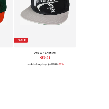
SALE
DREW PEARSON
€59,98
%
Laatste laagste prijs:
€89,98
-33%
Beschikbare maten: 56-61
In winkelmandje