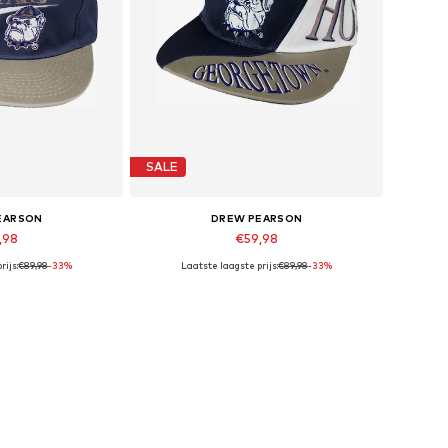
SALE
EARSON
DREW PEARSON
,98
€59,98
rijs:
€89,98
-33%
Laatste laagste prijs:
€89,98
-33%
maten: 56-61
Beschikbare maten: 56-61
elmandje
In winkelmandje