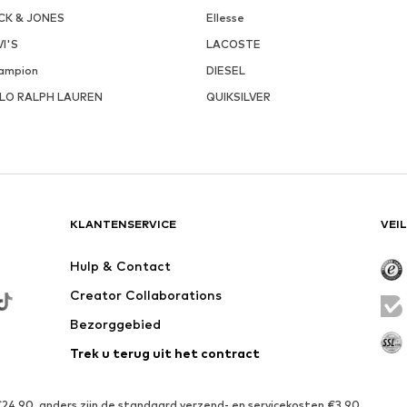
CK & JONES
Ellesse
VI'S
LACOSTE
ampion
DIESEL
LO RALPH LAUREN
QUIKSILVER
KLANTENSERVICE
VEI
Hulp & Contact
Creator Collaborations
Bezorggebied
Trek u terug uit het contract
€24,90, anders zijn de standaard verzend- en servicekosten €3,90.