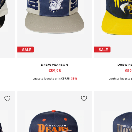
SALE
SALE
DREW PEARSON
DREW P
€59,98
€59
%
Laatste laagste prijs:
€89,98
-33%
Laatste laagste p
Beschikbare maten: 56-61
Beschikbare 
In winkelmandje
In wink