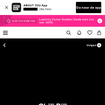
ABOUT YOU App
Ga naar de app
(152.700)
Laatste Zomer Solden: Deals met tot
01
D
17
U
06
M
25
S
wel -60%
Volgen