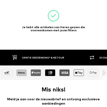
Je hebt alle artikelen van Heren gezien die
overeenkomen met jouw filters
RATIS VERZENDING* & RETOUR
30 DAGEN BEDENKTIJD
Mis niks!
Meld je aan voor de nieuwsbrief en ontvang exclusieve
aanbiedingen