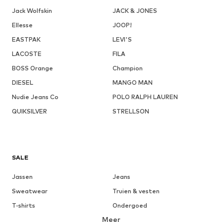
Jack Wolfskin
JACK & JONES
Ellesse
JOOP!
EASTPAK
LEVI'S
LACOSTE
FILA
BOSS Orange
Champion
DIESEL
MANGO MAN
Nudie Jeans Co
POLO RALPH LAUREN
QUIKSILVER
STRELLSON
SALE
Jassen
Jeans
Sweatwear
Truien & vesten
T-shirts
Ondergoed
Meer
Broeken
Hemden