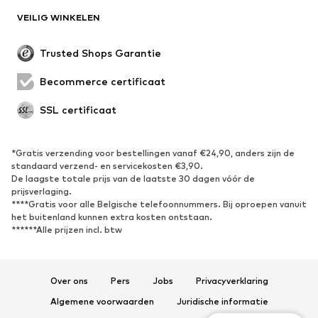
SCHOENEN
VEILIG WINKELEN
Nieuw
Trending
Trusted Shops Garantie
Boots & laarzen
Sneakers
Becommerce certificaat
Lage schoenen
Sportschoenen
Open schoenen
Exclusief
SSL certificaat
SPORT
*Gratis verzending voor bestellingen vanaf €24,90, anders zijn de
standaard verzend- en servicekosten €3,90.
Sportkleding
Sporten
De laagste totale prijs van de laatste 30 dagen vóór de
Sportschoenen
Sportrugzakken & -tassen
prijsverlaging.
****Gratis voor alle Belgische telefoonnummers. Bij oproepen vanuit
Sport Accessoires
Sportuitrusting
het buitenland kunnen extra kosten ontstaan.
Fanzone
******Alle prijzen incl. btw
ACCESSOIRES
Over ons
Pers
Jobs
Privacyverklaring
Nieuw
Petten & mutsen
Algemene voorwaarden
Juridische informatie
Riemen
Tassen & rugzakken