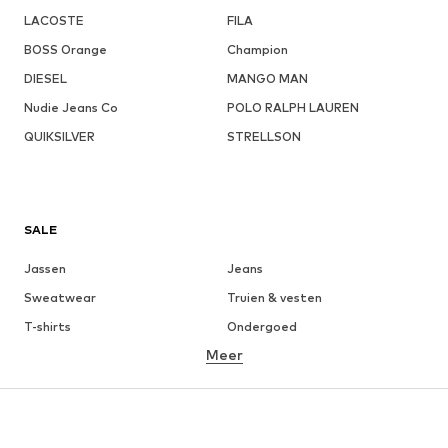
LACOSTE
FILA
BOSS Orange
Champion
DIESEL
MANGO MAN
Nudie Jeans Co
POLO RALPH LAUREN
QUIKSILVER
STRELLSON
SALE
Jassen
Jeans
Sweatwear
Truien & vesten
T-shirts
Ondergoed
Meer
Broeken
Hemden
Mantels
Kostuums & blazers
Zwemkleding
Grote maten
Schoenen
Sport