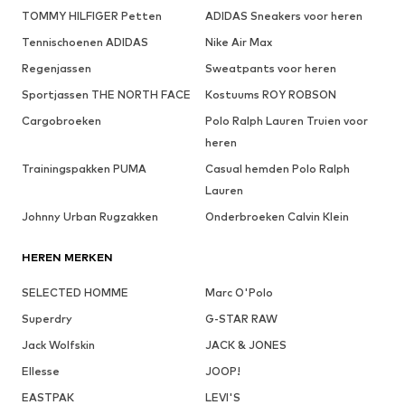
TOMMY HILFIGER Petten
ADIDAS Sneakers voor heren
Tennischoenen ADIDAS
Nike Air Max
Regenjassen
Sweatpants voor heren
Sportjassen THE NORTH FACE
Kostuums ROY ROBSON
Cargobroeken
Polo Ralph Lauren Truien voor
heren
Trainingspakken PUMA
Casual hemden Polo Ralph
Lauren
Johnny Urban Rugzakken
Onderbroeken Calvin Klein
HEREN MERKEN
SELECTED HOMME
Marc O'Polo
Superdry
G-STAR RAW
Jack Wolfskin
JACK & JONES
Ellesse
JOOP!
EASTPAK
LEVI'S