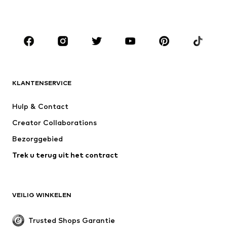
Accessoires
Premium
KLEDING
Nieuw
Trending
T-shirts
Jeans
KLANTENSERVICE
Jassen
Sweatwear
Broeken
Hemden
Hulp & Contact
Ondergoed & pyjama's
Truien & vesten
Creator Collaborations
Kostuums & blazers
Mantels
Bezorggebied
Zwemkleding
Grote maten
Trek u terug uit het contract
Speciale gelegenheden
Exclusief
Upcycling
SCHOENEN
VEILIG WINKELEN
Nieuw
Trending
Trusted Shops Garantie