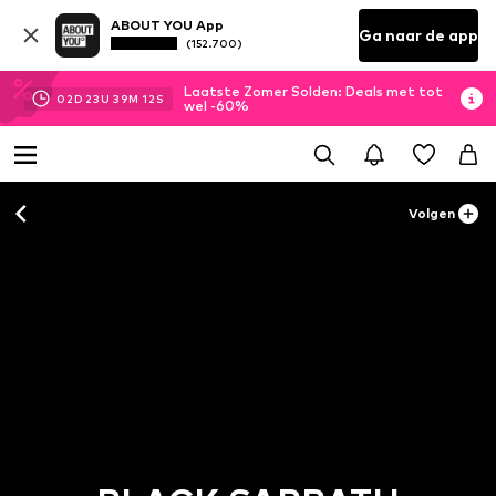
ABOUT YOU App
Ga naar de app
(152.700)
Laatste Zomer Solden: Deals met tot
02
D
23
U
39
M
12
S
wel -60%
Volgen