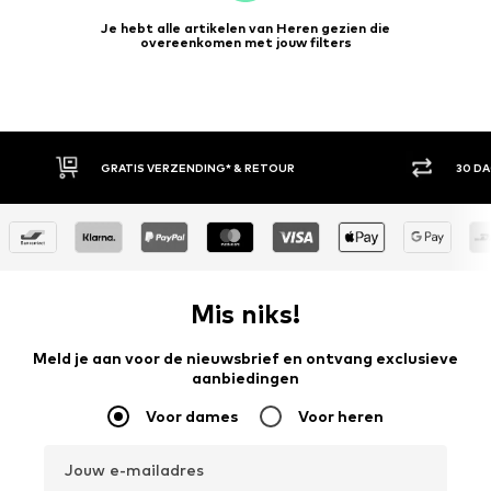
Je hebt alle artikelen van Heren gezien die
overeenkomen met jouw filters
GRATIS VERZENDING* & RETOUR
30 D
Mis niks!
Meld je aan voor de nieuwsbrief en ontvang exclusieve
aanbiedingen
Voor dames
Voor heren
Jouw e-mailadres