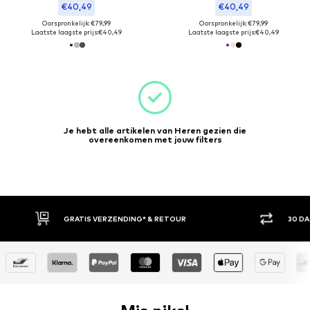
€40,49
€40,49
Oorspronkelijk: €79,99
Oorspronkelijk: €79,99
Laatste laagste prijs:
€40,49
Laatste laagste prijs:
€40,49
Je hebt alle artikelen van Heren gezien die
overeenkomen met jouw filters
GRATIS VERZENDING* & RETOUR
30 D