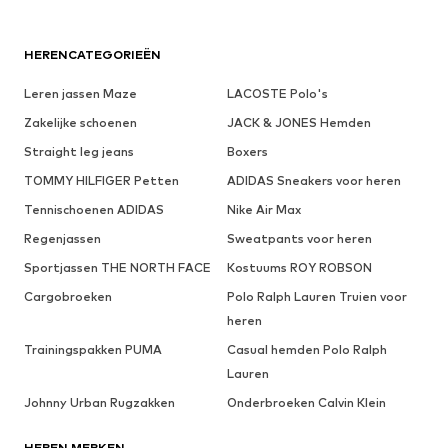
HERENCATEGORIEËN
Leren jassen Maze
LACOSTE Polo's
Zakelijke schoenen
JACK & JONES Hemden
Straight leg jeans
Boxers
TOMMY HILFIGER Petten
ADIDAS Sneakers voor heren
Tennischoenen ADIDAS
Nike Air Max
Regenjassen
Sweatpants voor heren
Sportjassen THE NORTH FACE
Kostuums ROY ROBSON
Cargobroeken
Polo Ralph Lauren Truien voor
heren
Trainingspakken PUMA
Casual hemden Polo Ralph
Lauren
Johnny Urban Rugzakken
Onderbroeken Calvin Klein
HEREN MERKEN