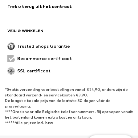
Trek u terug uit het contract
Speciale gelegenheden
Exclusief
Upcycling
SCHOENEN
VEILIG WINKELEN
Nieuw
Trending
Trusted Shops Garantie
Boots & laarzen
Sneakers
Becommerce certificaat
Lage schoenen
Sportschoenen
Open schoenen
Exclusief
SSL certificaat
SPORT
*Gratis verzending voor bestellingen vanaf €24,90, anders zijn de
standaard verzend- en servicekosten €3,90.
Sportkleding
Sporten
De laagste totale prijs van de laatste 30 dagen vóór de
Sportschoenen
Sportrugzakken & -tassen
prijsverlaging.
****Gratis voor alle Belgische telefoonnummers. Bij oproepen vanuit
Sport Accessoires
Sportuitrusting
het buitenland kunnen extra kosten ontstaan.
Fanzone
******Alle prijzen incl. btw
ACCESSOIRES