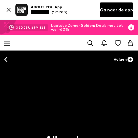
ABOUT YOU App
Ga naar de app
(152.700)
Laatste Zomer Solden: Deals met tot
02
D
23
U
49
M
12
S
wel -60%
Volgen