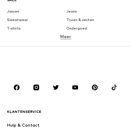
Jassen
Jeans
Sweatwear
Truien & vesten
T-shirts
Ondergoed
Meer
Broeken
Hemden
Mantels
Kostuums & blazers
Zwemkleding
Grote maten
Schoenen
Sport
Accessoires
Premium
KLEDING
Nieuw
Trending
T-shirts
Jeans
KLANTENSERVICE
Jassen
Sweatwear
Broeken
Hemden
Hulp & Contact
Ondergoed & pyjama's
Truien & vesten