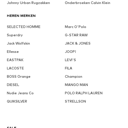
Johnny Urban Rugzakken
Onderbroeken Calvin Klein
HEREN MERKEN
SELECTED HOMME
Marc O'Polo
Superdry
G-STAR RAW
Jack Wolfskin
JACK & JONES
Ellesse
JOOP!
EASTPAK
LEVI'S
LACOSTE
FILA
BOSS Orange
Champion
DIESEL
MANGO MAN
Nudie Jeans Co
POLO RALPH LAUREN
QUIKSILVER
STRELLSON
SALE