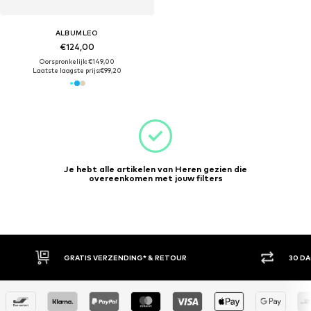
ALBUMLEO
€124,00
Oorspronkelijk: €149,00
Laatste laagste prijs:
€99,20
Je hebt alle artikelen van Heren gezien die
overeenkomen met jouw filters
GRATIS VERZENDING* & RETOUR
30 D