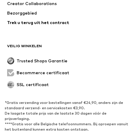
Creator Collaborations
Kostuums & blazers
Mantels
Bezorggebied
Zwemkleding
Grote maten
Trek u terug uit het contract
Speciale gelegenheden
Exclusief
Upcycling
SCHOENEN
VEILIG WINKELEN
Nieuw
Trending
Trusted Shops Garantie
Boots & laarzen
Sneakers
Becommerce certificaat
Lage schoenen
Sportschoenen
Open schoenen
Exclusief
SSL certificaat
SPORT
*Gratis verzending voor bestellingen vanaf €24,90, anders zijn de
standaard verzend- en servicekosten €3,90.
Sportkleding
Sporten
De laagste totale prijs van de laatste 30 dagen vóór de
Sportschoenen
Sportrugzakken & -tassen
prijsverlaging.
****Gratis voor alle Belgische telefoonnummers. Bij oproepen vanuit
Sport Accessoires
Sportuitrusting
het buitenland kunnen extra kosten ontstaan.