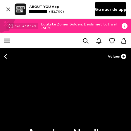
ABOUT YOU App
Ga naar de app
(152.700)
Laatste Zomer Solden: Deals met tot wel
14
U
46
M
34
S
-60%
Volgen