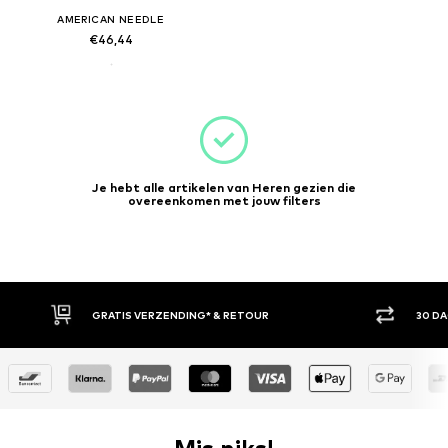
AMERICAN NEEDLE
€46,44
Je hebt alle artikelen van Heren gezien die
overeenkomen met jouw filters
GRATIS VERZENDING* & RETOUR
30 D