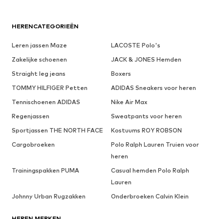
HERENCATEGORIEËN
Leren jassen Maze
LACOSTE Polo's
Zakelijke schoenen
JACK & JONES Hemden
Straight leg jeans
Boxers
TOMMY HILFIGER Petten
ADIDAS Sneakers voor heren
Tennischoenen ADIDAS
Nike Air Max
Regenjassen
Sweatpants voor heren
Sportjassen THE NORTH FACE
Kostuums ROY ROBSON
Cargobroeken
Polo Ralph Lauren Truien voor
heren
Trainingspakken PUMA
Casual hemden Polo Ralph
Lauren
Johnny Urban Rugzakken
Onderbroeken Calvin Klein
HEREN MERKEN