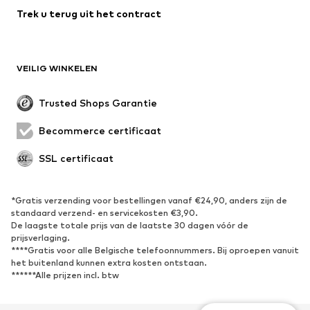
Trek u terug uit het contract
Speciale gelegenheden
Exclusief
Upcycling
SCHOENEN
VEILIG WINKELEN
Nieuw
Trending
Trusted Shops Garantie
Boots & laarzen
Sneakers
Becommerce certificaat
Lage schoenen
Sportschoenen
Open schoenen
Exclusief
SSL certificaat
SPORT
*Gratis verzending voor bestellingen vanaf €24,90, anders zijn de
standaard verzend- en servicekosten €3,90.
Sportkleding
Sporten
De laagste totale prijs van de laatste 30 dagen vóór de
Sportschoenen
Sportrugzakken & -tassen
prijsverlaging.
****Gratis voor alle Belgische telefoonnummers. Bij oproepen vanuit
Sport Accessoires
Sportuitrusting
het buitenland kunnen extra kosten ontstaan.
Fanzone
******Alle prijzen incl. btw
ACCESSOIRES