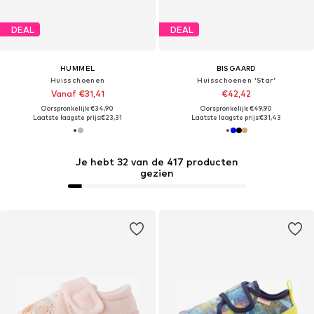
DEAL
DEAL
HUMMEL
BISGAARD
Huisschoenen
Huisschoenen 'Star'
Vanaf €31,41
€42,42
Oorspronkelijk: €34,90
Oorspronkelijk: €49,90
Laatste laagste prijs:
€23,31
Laatste laagste prijs:
€31,43
Je hebt 32 van de 417 producten
gezien