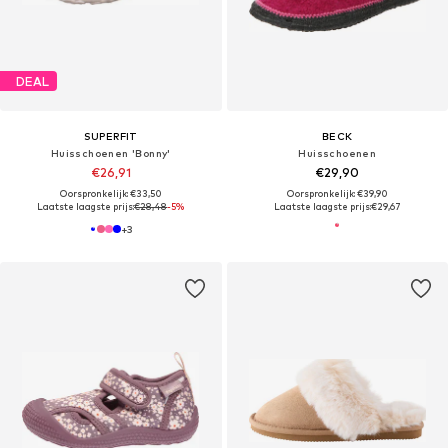
DEAL
SUPERFIT
BECK
Huisschoenen 'Bonny'
Huisschoenen
€26,91
€29,90
Oorspronkelijk: €33,50
Oorspronkelijk: €39,90
Laatste laagste prijs:
€28,48
-5%
Laatste laagste prijs:
€29,67
+
3