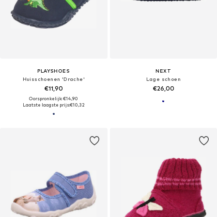
PLAYSHOES
NEXT
Huisschoenen 'Drache'
Lage schoen
€11,90
€26,00
Oorspronkelijk: €14,90
Laatste laagste prijs:
€10,32