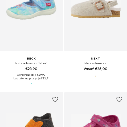
BECK
NEXT
Huisschoenen 'Nixe'
Huisschoenen
€23,90
Vanaf €26,00
Oorspronkelijk: €29,90
Laatste laagste prijs:
€22,41