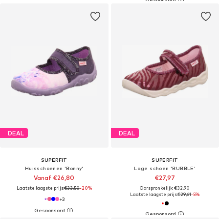
DEAL
DEAL
SUPERFIT
SUPERFIT
Huisschoenen 'Bonny'
Lage schoen 'BUBBLE'
Vanaf €26,80
€27,97
Laatste laagste prijs:
€33,50
-20%
Oorspronkelijk: €32,90
Laatste laagste prijs:
€29,61
-5%
+
3