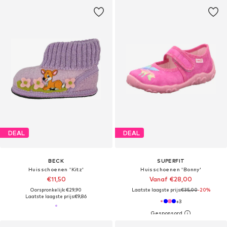
DEAL
DEAL
BECK
SUPERFIT
Huisschoenen 'Kitz'
Huisschoenen 'Bonny'
€11,50
Vanaf €28,00
Oorspronkelijk: €29,90
Laatste laagste prijs:
€35,00
-20%
Laatste laagste prijs:
€9,86
+
3