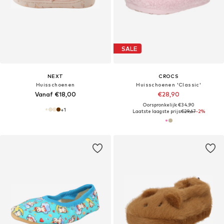
SALE
NEXT
CROCS
Huisschoenen
Huisschoenen 'Classic'
Vanaf €18,00
€28,90
Oorspronkelijk: €34,90
+
1
Laatste laagste prijs:
€29,67
-2%