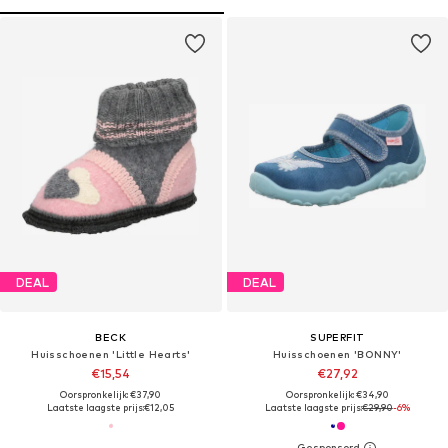
DEAL
DEAL
BECK
SUPERFIT
Huisschoenen 'Little Hearts'
Huisschoenen 'BONNY'
€15,54
€27,92
Oorspronkelijk: €37,90
Oorspronkelijk: €34,90
Laatste laagste prijs:
€12,05
Laatste laagste prijs:
€29,90
-6%