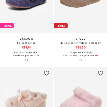
DEAL
SALE
BISGAARD
CROCS
Huisschoenen
Huisschoenen 'Classic Cozzzy'
€35,91
€32,90
Oorspronkelijk: €39,90
Oorspronkelijk: €39,99
Laatste laagste prijs:
€25,11
Laatste laagste prijs:
€33,99
-3%