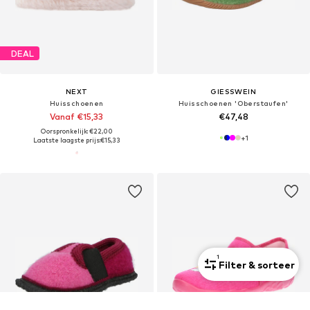
DEAL
NEXT
GIESSWEIN
Huisschoenen
Huisschoenen 'Oberstaufen'
Vanaf €15,33
€47,48
Oorspronkelijk: €22,00
+
1
Laatste laagste prijs:
€15,33
1
Filter & sorteer