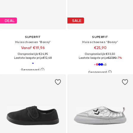
DEAL
SALE
SUPERFIT
SUPERFIT
Huisschoenen 'Bonny'
Huisschoenen 'Bonny'
Vanaf €19,96
€25,90
Oorspronkelijk: €24,95
Oorspronkelijk: €33,50
Laatste laagste prijs:
€12,48
Laatste laagste prijs:
€27,90
-7%
+
3