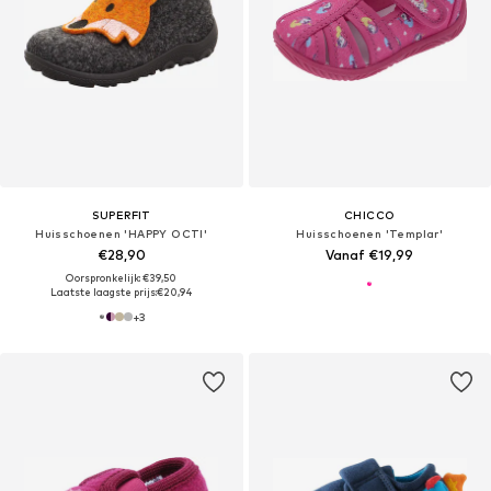
SUPERFIT
CHICCO
Huisschoenen 'HAPPY OCTI'
Huisschoenen 'Templar'
€28,90
Vanaf €19,99
Oorspronkelijk: €39,50
Laatste laagste prijs:
€20,94
+
3