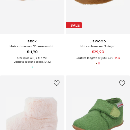
SALE
BECK
LIEWOOD
Huisschoenen 'Dreamworld'
Huisschoenen 'Aviaja'
€11,90
€29,90
Oorspronkelijk: €14,90
Laatste laagste prijs:
€34,90
-14%
Laatste laagste prijs:
€10,32