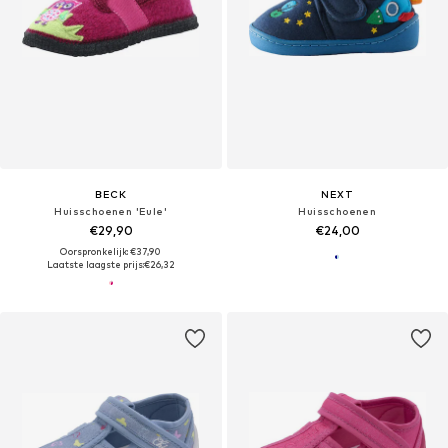
BECK
NEXT
Huisschoenen 'Eule'
Huisschoenen
€29,90
€24,00
Oorspronkelijk: €37,90
Laatste laagste prijs:
€26,32