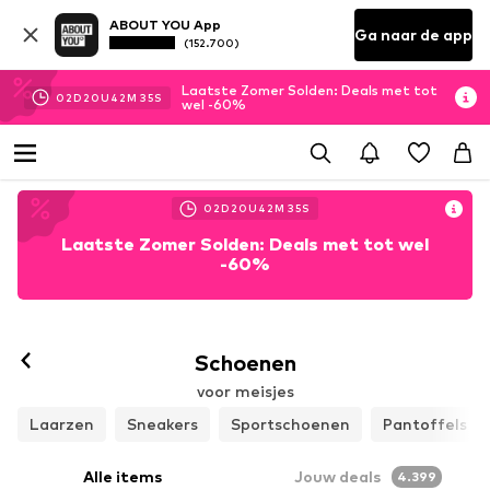
ABOUT YOU App
Ga naar de app
(152.700)
Laatste Zomer Solden: Deals met tot
02
D
20
U
42
M
34
S
wel -60%
02
D
20
U
42
M
34
S
Laatste Zomer Solden: Deals met tot wel
-60%
Schoenen
voor meisjes
Laarzen
Sneakers
Sportschoenen
Pantoffels
Alle items
Jouw deals
4.399