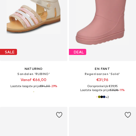
SALE
DEAL
NATURINO
EN FANT
Sandalen 'RUBINO'
Regenlaarzen 'Solid'
Vanaf €66,00
€31,96
Laatste laagste prijs:
€94,00
-29%
Oorspronkelijk: €39,95
Laatste laagste prijs:
€35,96
-11%
+
2