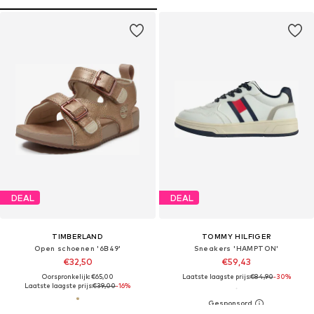
DEAL
DEAL
TIMBERLAND
TOMMY HILFIGER
Open schoenen '6B49'
Sneakers 'HAMPTON'
€32,50
€59,43
Oorspronkelijk: €65,00
Laatste laagste prijs:
€84,90
-30%
Laatste laagste prijs:
€39,00
-16%