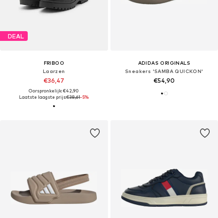
DEAL
FRIBOO
ADIDAS ORIGINALS
Laarzen
Sneakers 'SAMBA QUICKON'
€36,47
€54,90
Oorspronkelijk: €42,90
Laatste laagste prijs:
€38,61
-5%