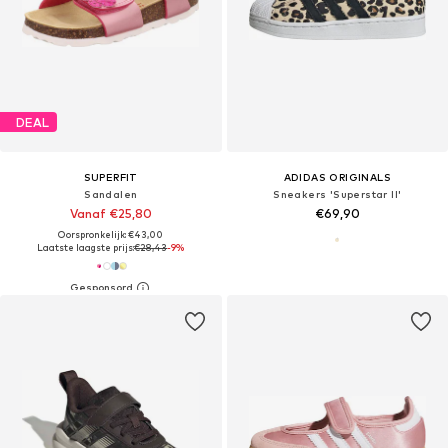
DEAL
SUPERFIT
ADIDAS ORIGINALS
Sandalen
Sneakers 'Superstar II'
Vanaf €25,80
€69,90
Oorspronkelijk: €43,00
Laatste laagste prijs:
€28,43
-9%