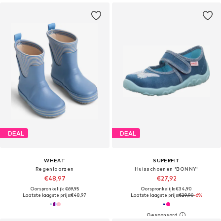
DEAL
DEAL
WHEAT
SUPERFIT
Regenlaarzen
Huisschoenen 'BONNY'
€48,97
€27,92
Oorspronkelijk: €69,95
Oorspronkelijk: €34,90
Laatste laagste prijs:
€48,97
Laatste laagste prijs:
€29,90
-6%