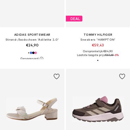
DEAL
ADIDAS SPORTSWEAR
TOMMY HILFIGER
Strand-/badschoen 'Adilette 2.0'
Sneakers 'HAMPTON'
€24,90
€59,43
Oorspronkelijk: €84,90
Laatste laagste prijs:
€63,68
-6%