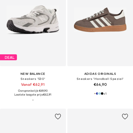
DEAL
NEW BALANCE
ADIDAS ORIGINALS
Sneakers '530'
Sneakers 'Handball Spezial'
Vanaf €62,91
€64,90
Oorspronkelijk: €69,90
+
1
Laatste laagste prijs:
€62,91