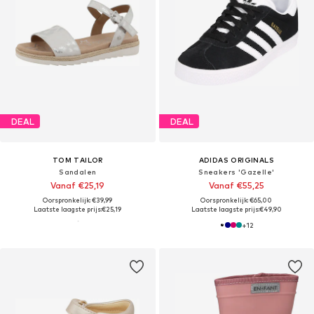
DEAL
DEAL
TOM TAILOR
ADIDAS ORIGINALS
Sandalen
Sneakers 'Gazelle'
Vanaf €25,19
Vanaf €55,25
Oorspronkelijk: €39,99
Oorspronkelijk: €65,00
Laatste laagste prijs:
€25,19
Laatste laagste prijs:
€49,90
+
12