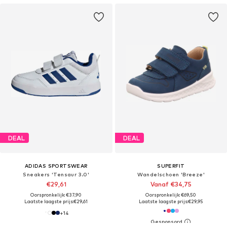
DEAL
DEAL
ADIDAS SPORTSWEAR
SUPERFIT
Sneakers 'Tensaur 3.0'
Wandelschoen 'Breeze'
€29,61
Vanaf €34,75
Oorspronkelijk: €37,90
Oorspronkelijk: €69,50
Laatste laagste prijs:
€29,61
Laatste laagste prijs:
€29,95
+
14