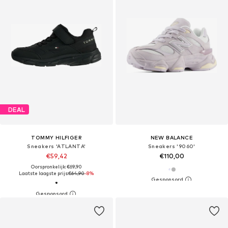
DEAL
TOMMY HILFIGER
NEW BALANCE
Sneakers 'ATLANTA'
Sneakers '9060'
€59,42
€110,00
Oorspronkelijk: €69,90
Laatste laagste prijs:
€64,90
-8%