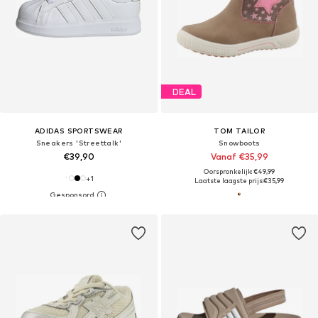
DEAL
ADIDAS SPORTSWEAR
TOM TAILOR
Sneakers 'Streettalk'
Snowboots
€39,90
Vanaf €35,99
Oorspronkelijk: €49,99
+
1
Laatste laagste prijs:
€35,99