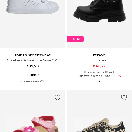
DEAL
ADIDAS SPORTSWEAR
FRIBOO
Sneakers 'Advantage Base 2.0'
Laarzen
€39,90
€40,72
Oorspronkelijk: €47,90
+
6
Laatste laagste prijs:
€43,11
-5%