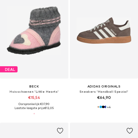
DEAL
BECK
ADIDAS ORIGINALS
Huisschoenen 'Little Hearts'
Sneakers 'Handball Spezial'
€15,54
€64,90
Oorspronkelijk: €37,90
+
4
Laatste laagste prijs:
€12,05