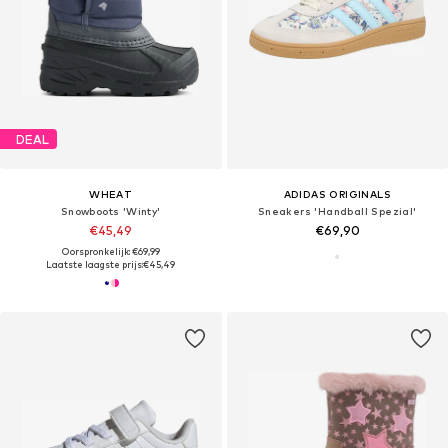
DEAL
WHEAT
ADIDAS ORIGINALS
Snowboots 'Winty'
Sneakers 'Handball Spezial'
€45,49
€69,90
Oorspronkelijk: €69,99
Laatste laagste prijs:
€45,49