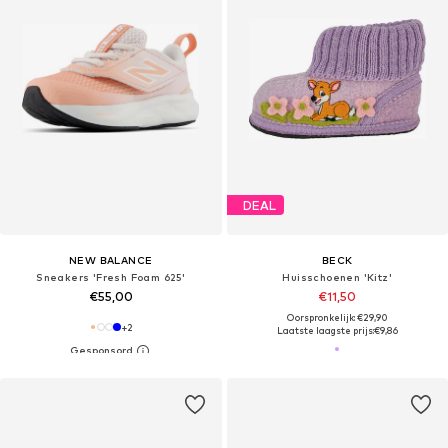
DEAL
NEW BALANCE
BECK
Sneakers 'Fresh Foam 625'
Huisschoenen 'Kitz'
€55,00
€11,50
Oorspronkelijk: €29,90
+
2
Laatste laagste prijs:
€9,86