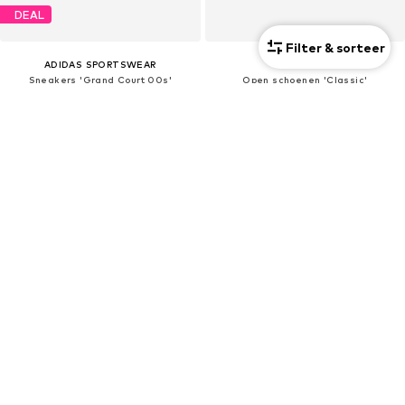
DEAL
Filter & sorteer
ADIDAS SPORTSWEAR
CROCS
Sneakers 'Grand Court 00s'
Open schoenen 'Classic'
€35,92
€39,90
Oorspronkelijk: €49,90
+
21
Laatste laagste prijs:
€39,92
-10%
+
7
Nieuw