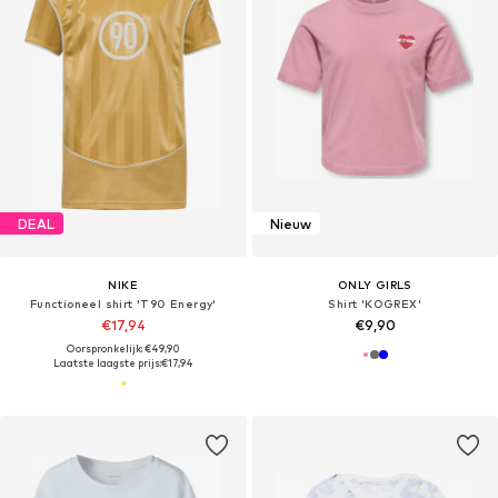
DEAL
Nieuw
NIKE
ONLY GIRLS
Functioneel shirt 'T90 Energy'
Shirt 'KOGREX'
€17,94
€9,90
Oorspronkelijk: €49,90
Laatste laagste prijs:
€17,94