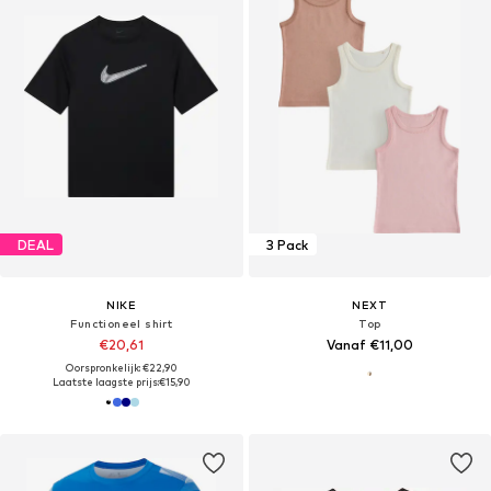
DEAL
3 Pack
NIKE
NEXT
Functioneel shirt
Top
€20,61
Vanaf €11,00
Oorspronkelijk: €22,90
Laatste laagste prijs:
€15,90