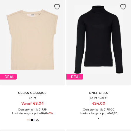
DEAL
DEAL
URBAN CLASSICS
ONLY GIRLS
Shirt
Shirt 'Lela'
Vanaf €8,04
€54,00
Oorspronkelijk: €17,99
Oorspronkelijk: €175,00
Laatste laagste prijs:
€8,62
-6%
Laatste laagste prijs:
€49,90
+
5