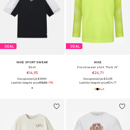
DEAL
DEAL
NIKE SPORTSWEAR
NIKE
Shirt
Functioneel shirt 'Park IV'
€14,95
€24,71
Oorspronkelijk: €39,90
Oorspronkelijk: €32,95
Laatste laagste prijs:
€16,92
-11%
Laatste laagste prijs:
€24,71
+
1