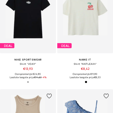
DEAL
DEAL
NIKE SPORTSWEAR
NAME IT
Shirt 'VDAY'
Shirt 'NKFLEAIH'
€13,93
€8,42
Oorspronkelijk: €24,90
Oorspronkelijk: €11,90
Laatste laagste prijs:
€14,63
-4%
Laatste laagste prijs:
€8,33