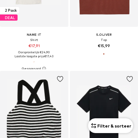
2 Pack
DEAL
NAME IT
S.OLIVER
Shirt
Top
€17,91
€15,99
Oorspronkelijk: €24,90
Laatste laagste prijs:
€17,43
Filter & sorteer