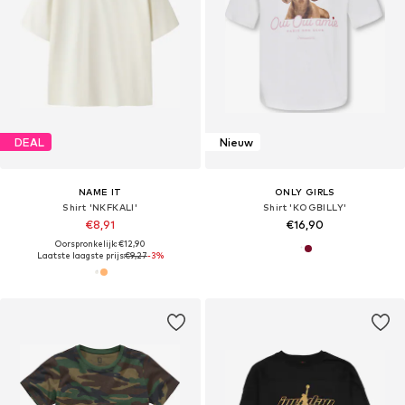
DEAL
Nieuw
NAME IT
ONLY GIRLS
Shirt 'NKFKALI'
Shirt 'KOGBILLY'
€8,91
€16,90
Oorspronkelijk: €12,90
Laatste laagste prijs:
€9,27
-3%