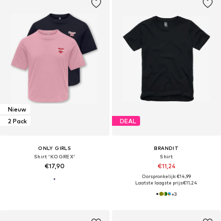
Nieuw
2 Pack
DEAL
ONLY GIRLS
BRANDIT
Shirt 'KOGREX'
Shirt
€17,90
€11,24
Oorspronkelijk: €14,99
Laatste laagste prijs:
€11,24
+
3