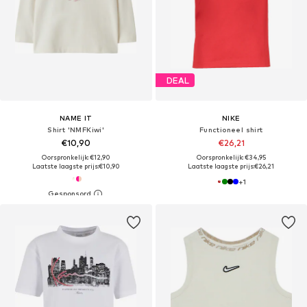
DEAL
NAME IT
NIKE
Shirt 'NMFKiwi'
Functioneel shirt
€10,90
€26,21
Oorspronkelijk: €12,90
Oorspronkelijk: €34,95
Laatste laagste prijs:
€10,90
Laatste laagste prijs:
€26,21
+
1