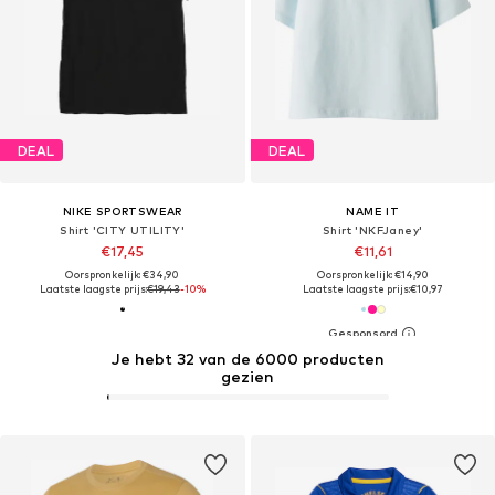
DEAL
DEAL
NIKE SPORTSWEAR
NAME IT
Shirt 'CITY UTILITY'
Shirt 'NKFJaney'
€17,45
€11,61
Oorspronkelijk: €34,90
Oorspronkelijk: €14,90
Laatste laagste prijs:
€19,43
-10%
Laatste laagste prijs:
€10,97
Je hebt 32 van de 6000 producten
gezien