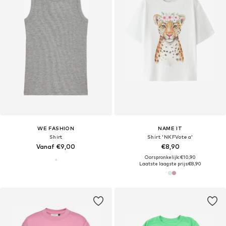
WE FASHION
NAME IT
Shirt
Shirt 'NKFVotea'
Vanaf €9,00
€8,90
Oorspronkelijk: €10,90
Laatste laagste prijs:
€8,90