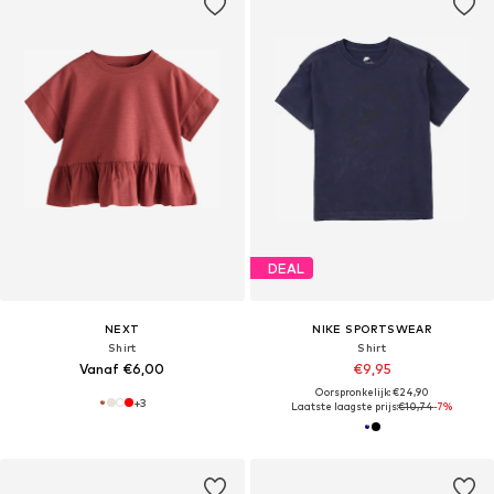
DEAL
NEXT
NIKE SPORTSWEAR
Shirt
Shirt
Vanaf €6,00
€9,95
Oorspronkelijk: €24,90
+
3
Laatste laagste prijs:
€10,74
-7%