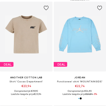
DEAL
DEAL
ANOTHER COTTON LAB
JORDAN
Shirt 'Cacao Department'
Functioneel shirt 'MOUNTAINSIDE'
€23,94
€22,74
Oorspronkelijk: €39,90
Oorspronkelijk: €54,90
Laatste laagste prijs:
€23,94
Laatste laagste prijs:
€23,94
-5%