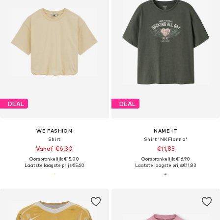
DEAL
DEAL
WE FASHION
NAME IT
Shirt
Shirt 'NKFlonna'
Vanaf €6,30
€11,83
Oorspronkelijk: €15,00
Oorspronkelijk: €16,90
Laatste laagste prijs:
€5,60
Laatste laagste prijs:
€11,83