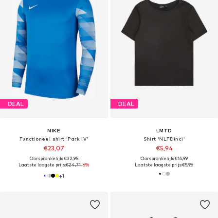
DEAL
DEAL
NIKE
LMTD
Functioneel shirt 'Park IV'
Shirt 'NLFDinci'
€23,07
€5,94
Oorspronkelijk: €32,95
Oorspronkelijk: €16,99
Laatste laagste prijs:
€24,71
-6%
Laatste laagste prijs:
€5,96
+
1