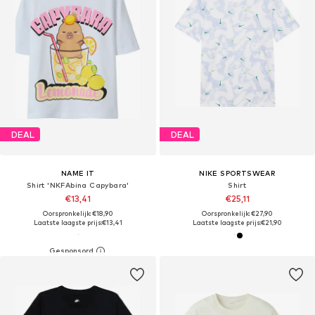
DEAL
DEAL
NAME IT
NIKE SPORTSWEAR
Shirt 'NKFAbina Capybara'
Shirt
€13,41
€25,11
Oorspronkelijk: €18,90
Oorspronkelijk: €27,90
Laatste laagste prijs:
€13,41
Laatste laagste prijs:
€21,90