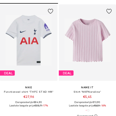
DEAL
DEAL
NIKE
NAME IT
Functioneel shirt 'THFC STAD HM'
Shirt 'NKFNoralina'
€27,96
€5,45
Oorspronkelijk: €84,90
Oorspronkelijk: €13,90
Laatste laagste prijs:
€33,71
-17%
Laatste laagste prijs:
€6,54
-16%