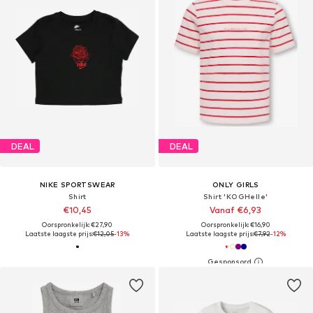
DEAL
DEAL
NIKE SPORTSWEAR
ONLY GIRLS
Shirt
Shirt 'KOGHelle'
€10,45
Vanaf €6,93
Oorspronkelijk: €27,90
Oorspronkelijk: €16,90
Laatste laagste prijs:
€12,05
-13%
Laatste laagste prijs:
€7,92
-12%