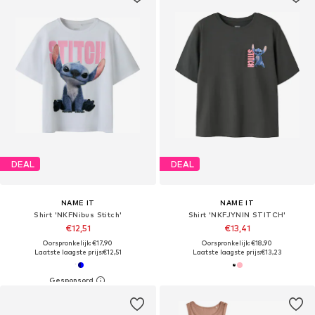
DEAL
DEAL
NAME IT
NAME IT
Shirt 'NKFNibus Stitch'
Shirt 'NKFJYNIN STITCH'
€12,51
€13,41
Oorspronkelijk: €17,90
Oorspronkelijk: €18,90
Laatste laagste prijs:
€12,51
Laatste laagste prijs:
€13,23