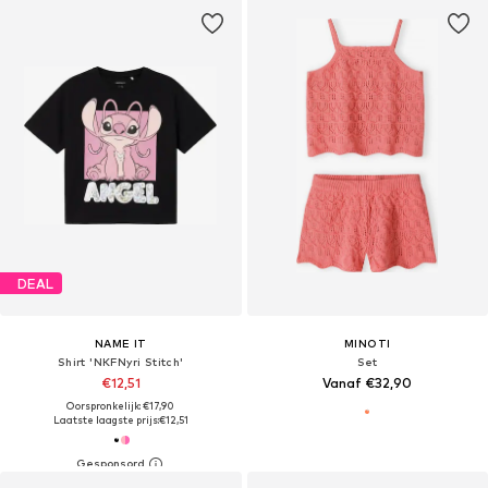
DEAL
NAME IT
MINOTI
Shirt 'NKFNyri Stitch'
Set
€12,51
Vanaf €32,90
Oorspronkelijk: €17,90
Laatste laagste prijs:
€12,51