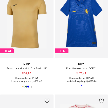
DEAL
DEAL
NIKE
NIKE
Functioneel shirt 'Dry Park VII'
Functioneel shirt 'CFC'
€13,46
€29,94
Oorspronkelijk: €17,95
Oorspronkelijk: €84,90
Laatste laagste prijs:
€13,46
Laatste laagste prijs:
€29,94
+
9