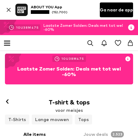
ABOUT YOU App
Ga naar de app
(152.700)
Laatste Zomer Solden: Deals met tot wel
10
U
38
M
45
S
-60%
10
U
38
M
45
S
Laatste Zomer Solden: Deals met tot wel
-60%
T-shirt & tops
voor meisjes
T-Shirts
Lange mouwen
Tops
Alle items
Jouw deals
2.523