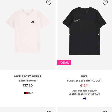
DEAL
NIKE SPORTSWEAR
NIKE
Shirt 'Futura'
Functioneel shirt 'ACD25'
€17,90
€16,11
Oorspronkelijk: €19,90
+
8
Laatste laagste prijs:
€15,90