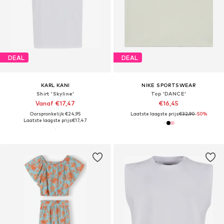
DEAL
DEAL
KARL KANI
NIKE SPORTSWEAR
Shirt 'Skyline'
Top 'DANCE'
Vanaf €17,47
€16,45
Oorspronkelijk: €24,95
Laatste laagste prijs:
€32,90
-50%
Laatste laagste prijs:
€17,47