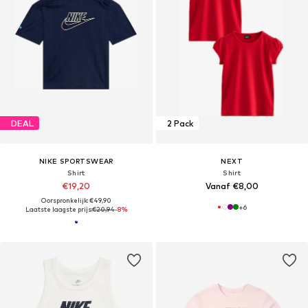
DEAL
2 Pack
NIKE SPORTSWEAR
NEXT
Shirt
Shirt
€19,20
Vanaf €8,00
Oorspronkelijk: €49,90
+
6
Laatste laagste prijs:
€20,94
-8%