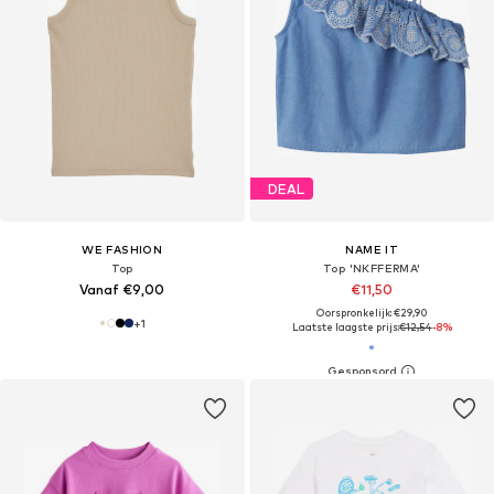
DEAL
WE FASHION
NAME IT
Top
Top 'NKFFERMA'
Vanaf €9,00
€11,50
Oorspronkelijk: €29,90
+
1
Laatste laagste prijs:
€12,54
-8%