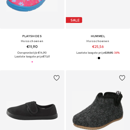
SALE
PLAYSHOES
HUMMEL
Huisschoenen
Huisschoenen
€11,90
€25,56
Oorspronkelijk: €14,90
Laatste laagste prijs:
€39,95
-36%
Laatste laagste prijs:
€11,61