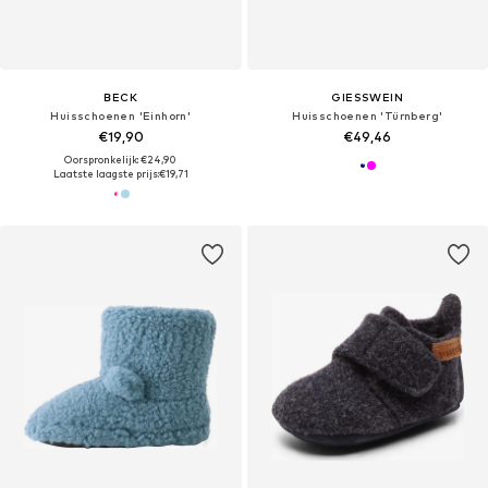
BECK
GIESSWEIN
Huisschoenen 'Einhorn'
Huisschoenen 'Türnberg'
€19,90
€49,46
Oorspronkelijk: €24,90
Laatste laagste prijs:
€19,71