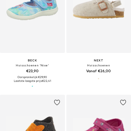
BECK
NEXT
Huisschoenen 'Nixe'
Huisschoenen
€23,90
Vanaf €26,00
Oorspronkelijk: €29,90
Laatste laagste prijs:
€22,41