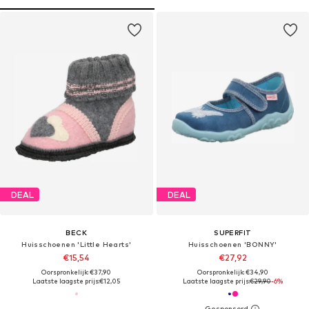
DEAL
DEAL
BECK
SUPERFIT
Huisschoenen 'Little Hearts'
Huisschoenen 'BONNY'
€15,54
€27,92
Oorspronkelijk: €37,90
Oorspronkelijk: €34,90
Laatste laagste prijs:
€12,05
Laatste laagste prijs:
€29,90
-6%