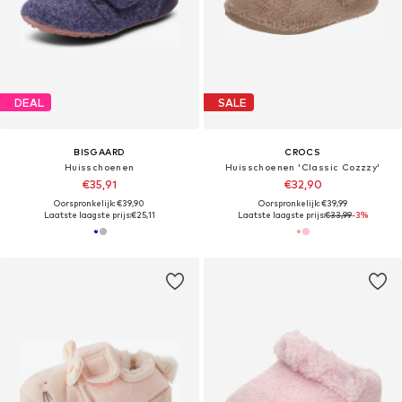
DEAL
SALE
BISGAARD
CROCS
Huisschoenen
Huisschoenen 'Classic Cozzzy'
€35,91
€32,90
Oorspronkelijk: €39,90
Oorspronkelijk: €39,99
Laatste laagste prijs:
€25,11
Laatste laagste prijs:
€33,99
-3%