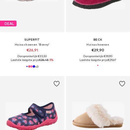
DEAL
SUPERFIT
BECK
Huisschoenen 'Bonny'
Huisschoenen
€26,91
€29,90
Oorspronkelijk: €33,50
Oorspronkelijk: €39,90
Laatste laagste prijs:
€28,48
-5%
Laatste laagste prijs:
€29,67
+
3