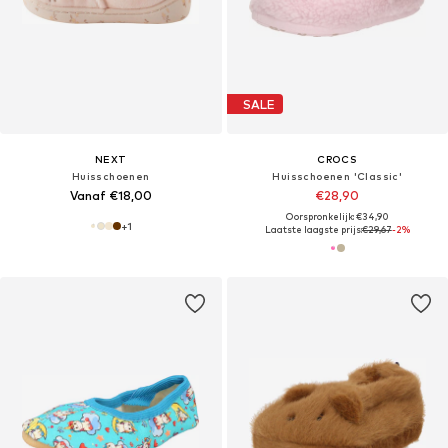
SALE
NEXT
CROCS
Huisschoenen
Huisschoenen 'Classic'
Vanaf €18,00
€28,90
Oorspronkelijk: €34,90
+
1
Laatste laagste prijs:
€29,67
-2%