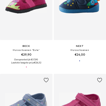
BECK
NEXT
Huisschoenen 'Eule'
Huisschoenen
€29,90
€24,00
Oorspronkelijk: €37,90
Laatste laagste prijs:
€26,32