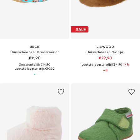
SALE
BECK
LIEWOOD
Huisschoenen 'Dreamworld'
Huisschoenen 'Aviaja'
€11,90
€29,90
Oorspronkelijk: €14,90
Laatste laagste prijs:
€34,90
-14%
Laatste laagste prijs:
€10,32