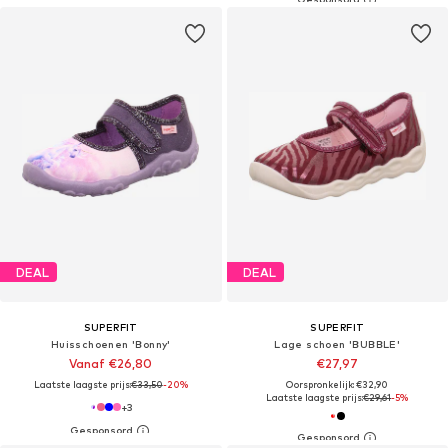
DEAL
DEAL
SUPERFIT
SUPERFIT
Huisschoenen 'Bonny'
Lage schoen 'BUBBLE'
Vanaf €26,80
€27,97
Laatste laagste prijs:
€33,50
-20%
Oorspronkelijk: €32,90
Laatste laagste prijs:
€29,61
-5%
+
3