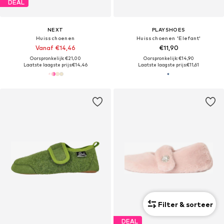
DEAL
NEXT
PLAYSHOES
Huisschoenen
Huisschoenen 'Elefant'
Vanaf €14,46
€11,90
Oorspronkelijk: €21,00
Oorspronkelijk: €14,90
Laatste laagste prijs:
€14,46
Laatste laagste prijs:
€11,61
Filter & sorteer
DEAL