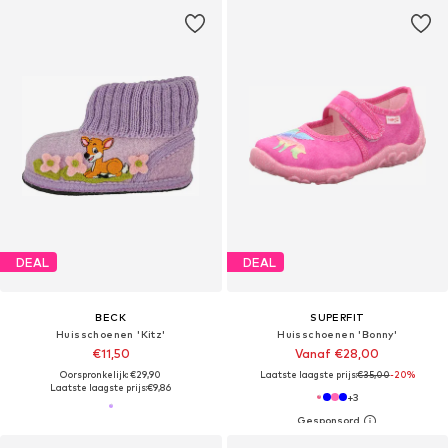
DEAL
DEAL
BECK
SUPERFIT
Huisschoenen 'Kitz'
Huisschoenen 'Bonny'
€11,50
Vanaf €28,00
Oorspronkelijk: €29,90
Laatste laagste prijs:
€35,00
-20%
Laatste laagste prijs:
€9,86
+
3