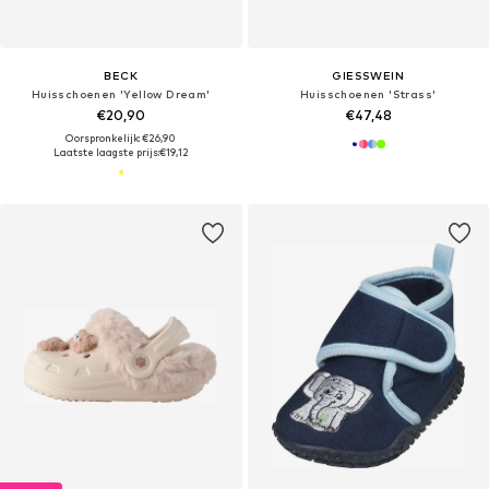
BECK
GIESSWEIN
Huisschoenen 'Yellow Dream'
Huisschoenen 'Strass'
€20,90
€47,48
Oorspronkelijk: €26,90
Laatste laagste prijs:
€19,12