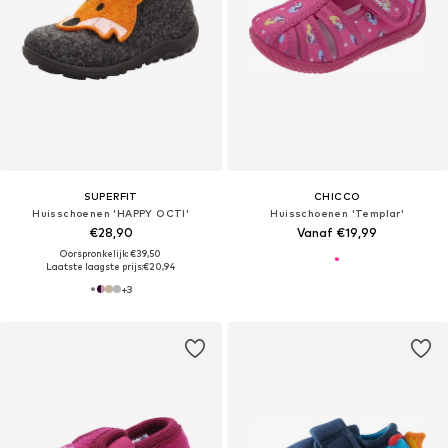
SUPERFIT
CHICCO
Huisschoenen 'HAPPY OCTI'
Huisschoenen 'Templar'
€28,90
Vanaf €19,99
Oorspronkelijk: €39,50
Laatste laagste prijs:
€20,94
+
3