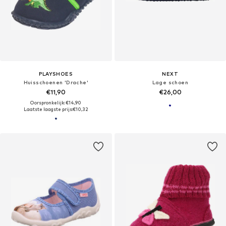
PLAYSHOES
NEXT
Huisschoenen 'Drache'
Lage schoen
€11,90
€26,00
Oorspronkelijk: €14,90
Laatste laagste prijs:
€10,32