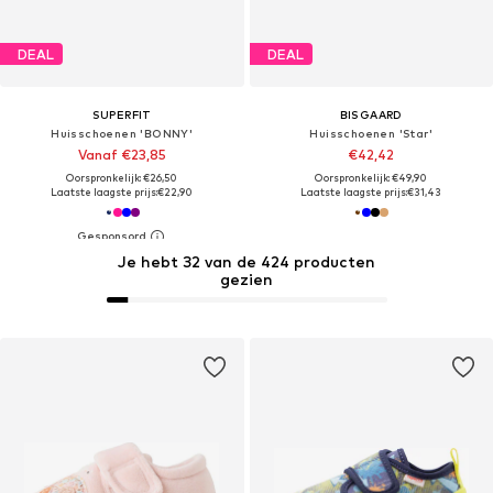
DEAL
DEAL
SUPERFIT
BISGAARD
Huisschoenen 'BONNY'
Huisschoenen 'Star'
Vanaf €23,85
€42,42
Oorspronkelijk: €26,50
Oorspronkelijk: €49,90
Laatste laagste prijs:
€22,90
Laatste laagste prijs:
€31,43
Je hebt 32 van de 424 producten
gezien