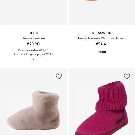
BECK
GIESSWEIN
Huisschoenen
Huisschoenen 'Wildpoldsried'
€23,90
€54,41
Oorspronkelijk: €29,90
Laatste laagste prijs:
€22,41