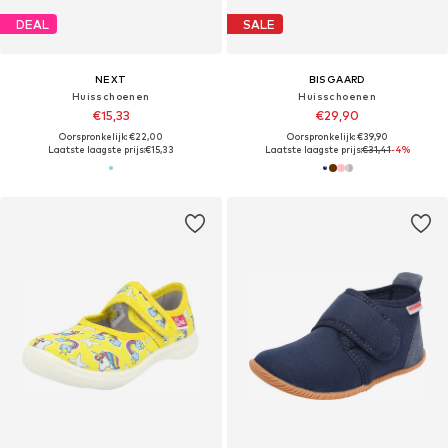
DEAL
SALE
NEXT
BISGAARD
Huisschoenen
Huisschoenen
€15,33
€29,90
Oorspronkelijk: €22,00
Oorspronkelijk: €39,90
Laatste laagste prijs:
€15,33
Laatste laagste prijs:
€31,41
-4%