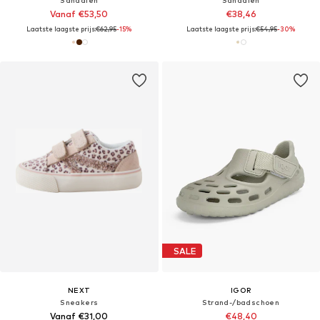
Sandalen
Sandalen
Vanaf €53,50
€38,46
Laatste laagste prijs:
€62,95
-15%
Laatste laagste prijs:
€54,95
-30%
SALE
NEXT
IGOR
Sneakers
Strand-/badschoen
Vanaf €31,00
€48,40