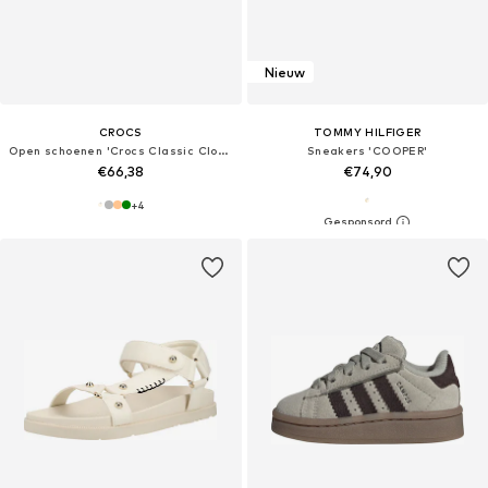
Nieuw
CROCS
TOMMY HILFIGER
Open schoenen 'Crocs Classic Clog Kids'
Sneakers 'COOPER'
€66,38
€74,90
+
4