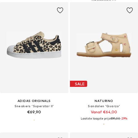
SALE
ADIDAS ORIGINALS
NATURINO
Sneakers 'Superstar II'
Sandalen 'Quarzo'
€69,90
Vanaf €64,00
Laatste laagste prijs:
€91,00
-29%