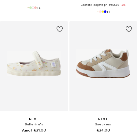
Laatste laagste prijs:
€56,95
-15%
+
4
+
1
NEXT
NEXT
Ballerina's
Sneakers
Vanaf €31,00
€34,00