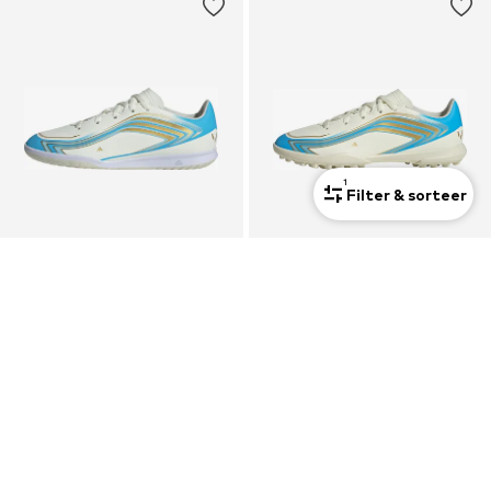
1
Filter & sorteer
ADIDAS PERFORMANCE
ADIDAS PERFORMANCE
Sportschoen 'F50 Messi Club'
Sportschoen 'F50 Messi Club'
€54,90
€54,90