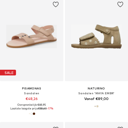
SALE
PISAMONAS
NATURINO
Sandalen
Sandalen 'MAYA EMBR'
€48,26
Vanaf €89,00
Oorspronkelijk: €68,95
Laatste laagste prijs:
€58,60
-17%