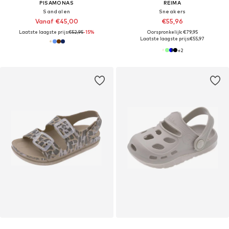
PISAMONAS
REIMA
Sandalen
Sneakers
Vanaf €45,00
€55,96
Laatste laagste prijs:
€52,95
-15%
Oorspronkelijk: €79,95
Laatste laagste prijs:
€55,97
+
2