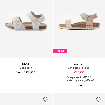
DEAL
NEXT
BAYTON
Sandalen
Sandalen 'Tyche'
Vanaf €31,00
€54,00
Oorspronkelijk: €75,00
Laatste laagste prijs:
€54,00
+
1