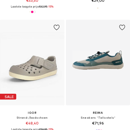
€53,50
€29,00
Laatste laagste prijs:
€62,95
-15%
SALE
IGOR
REIMA
Strand-/badschoen
Sneakers 'Tallustelu'
€48,40
€71,96
Laatste laagste prijs:
€56,95
-15%