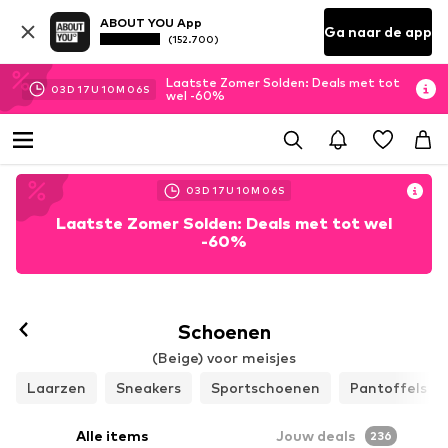
ABOUT YOU App
Ga naar de app
(152.700)
Laatste Zomer Solden: Deals met tot
03
D
17
U
10
M
04
S
wel -60%
03
D
17
U
10
M
04
S
Laatste Zomer Solden: Deals met tot wel
-60%
Schoenen
(Beige) voor meisjes
Laarzen
Sneakers
Sportschoenen
Pantoffels
Alle items
Jouw deals
236