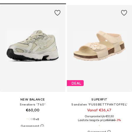
DEAL
NEW BALANCE
SUPERFIT
Sneakers '740'
Sandalen 'FUSSBETTPANTOFFEL'
€60,00
Vanaf €36,47
Oorspronkelijk: €51,50
+
8
Laatste laagste prijs:
€37,60
-3%