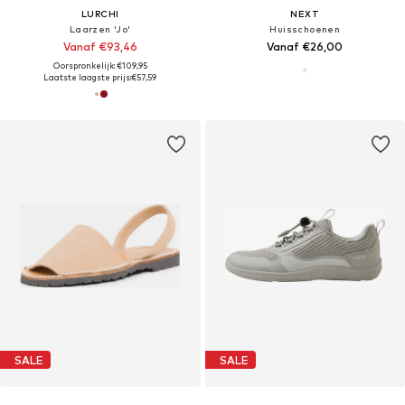
LURCHI
NEXT
Laarzen 'Jo'
Huisschoenen
Vanaf €93,46
Vanaf €26,00
Oorspronkelijk: €109,95
Laatste laagste prijs:
€57,59
SALE
SALE