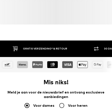
GRATIS VERZENDING* & RETOUR
30 D
Mis niks!
Meld je aan voor de nieuwsbrief en ontvang exclusieve
aanbiedingen
Voor dames
Voor heren