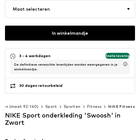
Maat selecteren
In winkelmandje
3 - 4 werkdagen
Snelle levering
De definitieve verwachte levertijden worden weergegeven in je
winkelmandje.
30 dagen retourbeleid
eren (maat 92-140)
Sport
Sporten
Fitness
NIKE Fitness
NIKE Sport onderkleding 'Swoosh' in
Zwart