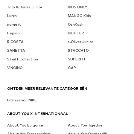
Jack & Jones Junior
KIDS ONLY
Lurchi
MANGO Kids
name it
OshKosh
Pepino
RICHTER
RICOSTA
s.Oliver Junior
SANETTA
STACCATO
Steiff Collection
SUPERFIT
VINGINO
GAP
ONTDEK MEER RELEVANTE CATEGORIEËN
Fitness van NIKE
ABOUT YOU X INTERNATIONAAL
About You Bulgarije
About You Tsjechië
About You Denemarken
About You Oostenrijk