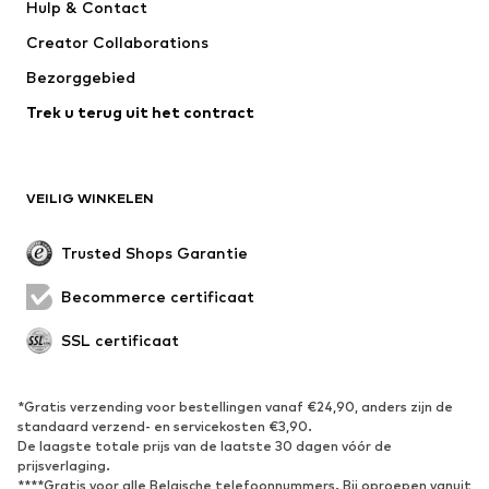
Hulp & Contact
WE Fashion
ONLY GIRLS
Creator Collaborations
Bezorggebied
Trek u terug uit het contract
VEILIG WINKELEN
Trusted Shops Garantie
Becommerce certificaat
SSL certificaat
*Gratis verzending voor bestellingen vanaf €24,90, anders zijn de
standaard verzend- en servicekosten €3,90.
De laagste totale prijs van de laatste 30 dagen vóór de
prijsverlaging.
****Gratis voor alle Belgische telefoonnummers. Bij oproepen vanuit