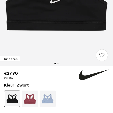
Kinderen
€27,90
€27,90
incl. btw
incl. btw
Kleur
:
Zwart