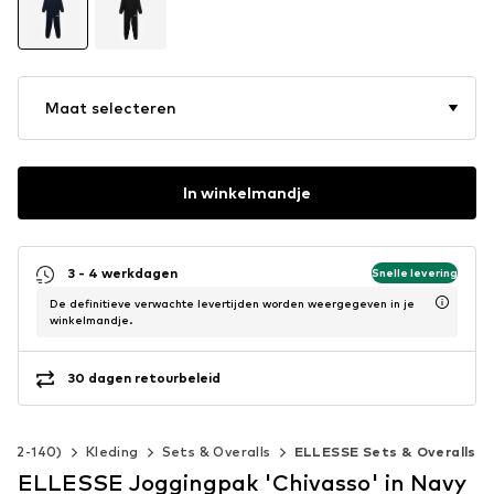
Maat selecteren
In winkelmandje
3 - 4 werkdagen
Snelle levering
De definitieve verwachte levertijden worden weergegeven in je
winkelmandje.
30 dagen retourbeleid
t 92-140)
Kleding
Sets & Overalls
ELLESSE Sets & Overalls
ELLESSE Joggingpak 'Chivasso' in Navy