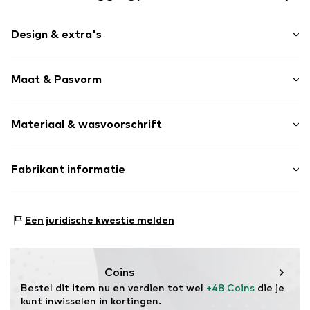
Design & extra's
Effen
Maat & Pasvorm
Sweatstof
Rechte zoom
Armlengte: Lange mouw
Geribd ceintuurtje
Materiaal & wasvoorschrift
Lengte: Lang/maxi
Kangaroo zak
Op staal naden
Materiaal: 70% Katoen, 30% Polyester - PES
Fabrikant informatie
Voelt zacht aan
Land van herkomst: Pakistan
Label print
Focus International Ltd
Focus Brands
Item nr.
ELS9011002000001
Een juridische kwestie melden
Wilhelmsstr. 118
10963 Berlin
DE
salesgroup@focus-brands.com
Coins
Bestel dit item nu en verdien tot wel 
+48 Coins
 die je 
kunt inwisselen in kortingen.