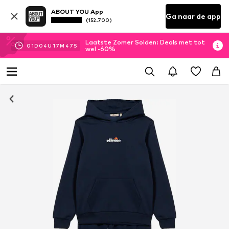
ABOUT YOU App
Ga naar de app
(152.700)
Laatste Zomer Solden: Deals met tot
01
D
04
U
17
M
46
S
wel -60%