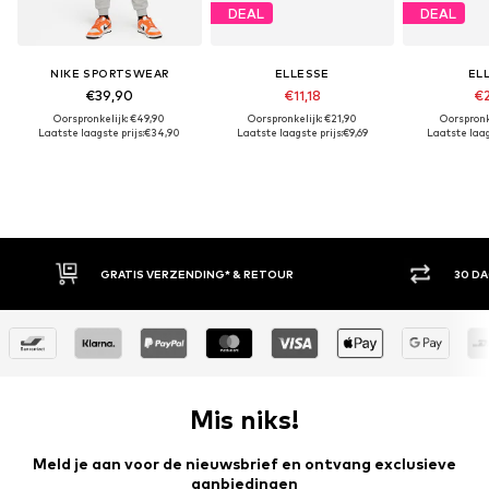
DEAL
DEAL
NIKE SPORTSWEAR
ELLESSE
EL
€39,90
€11,18
€2
Oorspronkelijk: €49,90
Oorspronkelijk: €21,90
Oorspronk
Laatste laagste prijs:
€34,90
Laatste laagste prijs:
€9,69
Laatste laags
GRATIS VERZENDING* & RETOUR
30 DAGEN BEDENKT
Mis niks!
Meld je aan voor de nieuwsbrief en ontvang exclusieve
aanbiedingen