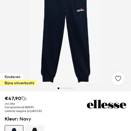
Kinderen
Bijna uitverkocht
€47,90
€47,90
incl. btw
incl. btw
Oorspronkelijk: €69,90
Oorspronkelijk: €69,90
Laatste laagste prijs:
Laatste laagste prijs:
€33,92
€33,92
Kleur
:
Navy