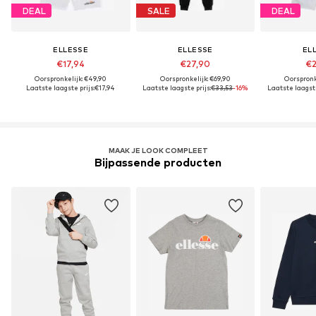
DEAL
SALE
DEAL
ELLESSE
ELLESSE
EL
€17,94
€27,90
€2
Oorspronkelijk: €49,90
Oorspronkelijk: €69,90
Oorspronk
Laatste laagste prijs:
€17,94
Laatste laagste prijs:
€33,53
-16%
Laatste laagste
MAAK JE LOOK COMPLEET
Bijpassende producten