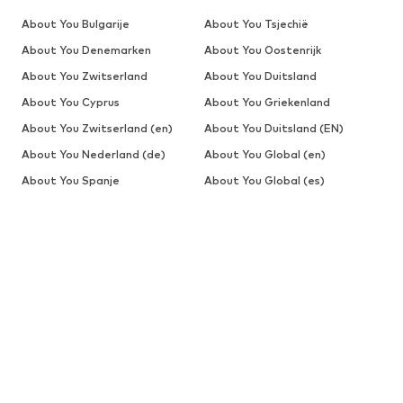
About You Bulgarije
About You Tsjechië
About You Denemarken
About You Oostenrijk
About You Zwitserland
About You Duitsland
About You Cyprus
About You Griekenland
About You Zwitserland (en)
About You Duitsland (EN)
About You Nederland (de)
About You Global (en)
About You Spanje
About You Global (es)
About You Estland
About You Finland
About You België (fr)
About You Zwitserland (fr)
About You Frankrijk
About You Kroatië
About You Hongarije
About You Switzerland (it)
About You Italië
About You Litouwen
About You Letland
About You Nederland
About You Polen
About You Portugal
About You Roemenië
About You Estonia (ru)