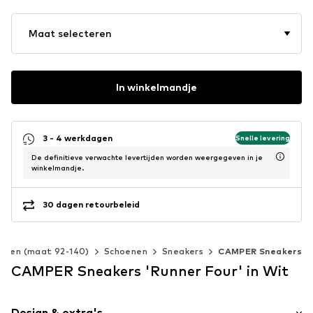
Maat selecteren
In winkelmandje
3 - 4 werkdagen
Snelle levering
De definitieve verwachte levertijden worden weergegeven in je
winkelmandje.
30 dagen retourbeleid
deren (maat 92-140)
Schoenen
Sneakers
CAMPER Sneakers
CAMPER Sneakers 'Runner Four' in Wit
Design & extra's