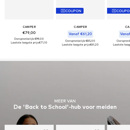
COUPON
COUPO
CAMPER
CAMPER
CA
€79,00
Vanaf €61,20
Vanaf
Oorspronkelijk: €99,00
Oorspronkelijk: €85,00
Oorspronk
Laatste laagste prijs:
€71,10
Laatste laagste prijs:
€61,20
Laatste laags
MEER VAN
De 'Back to School'-hub voor meiden