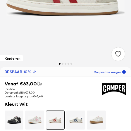
Kinderen
BESPAAR 10% 🎉
Coupon toevoegen
Vanaf €63,00
Vanaf €63,00
19
U
18
M
incl. btw
incl. btw
Oorspronkelijk: €79,00
Oorspronkelijk: €79,00
uitsluitend voor
-10
%
Laatste laagste prijs:
Laatste laagste prijs:
€47,40
€47,40
nieuwe klanten! 🎁
Kleur
:
Wit
Alleen voor je volgende bestelling 🎉
Kinderen