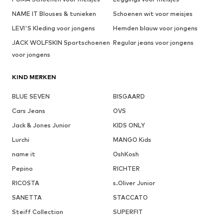
NAME IT Blouses & tunieken
Schoenen wit voor meisjes
LEVI'S Kleding voor jongens
Hemden blauw voor jongens
JACK WOLFSKIN Sportschoenen
Regular jeans voor jongens
voor jongens
KIND MERKEN
BLUE SEVEN
BISGAARD
Cars Jeans
OVS
Jack & Jones Junior
KIDS ONLY
Lurchi
MANGO Kids
name it
OshKosh
Pepino
RICHTER
RICOSTA
s.Oliver Junior
SANETTA
STACCATO
Steiff Collection
SUPERFIT