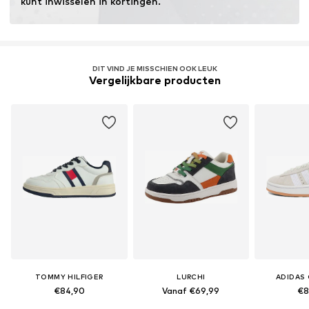
kunt inwisselen in kortingen.
DIT VIND JE MISSCHIEN OOK LEUK
Vergelijkbare producten
TOMMY HILFIGER
LURCHI
ADIDAS 
€84,90
Vanaf €69,99
€8