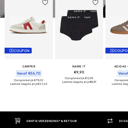
COUPON
COUPO
CAMPER
NAME IT
ADIDAS 
€9,90
Vanaf €56,70
Vanaf
Oorspronkelijk: €12,90
Oorspronkelijk: €79,00
Oorspronk
Laatste laagste prijs:
€8,91
Laatste laagste prijs:
€47,40
Laatste laag
GRATIS VERZENDING* & RETOUR
30 DAGEN BEDENKT