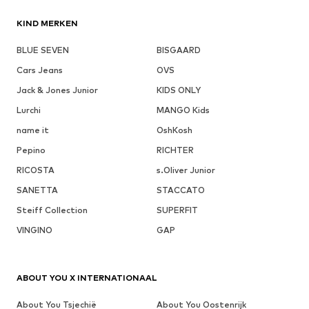
KIND MERKEN
BLUE SEVEN
BISGAARD
Cars Jeans
OVS
Jack & Jones Junior
KIDS ONLY
Lurchi
MANGO Kids
name it
OshKosh
Pepino
RICHTER
RICOSTA
s.Oliver Junior
SANETTA
STACCATO
Steiff Collection
SUPERFIT
VINGINO
GAP
ABOUT YOU X INTERNATIONAAL
About You Tsjechië
About You Oostenrijk