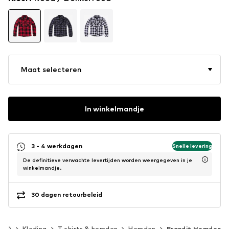
Maat selecteren
In winkelmandje
3 - 4 werkdagen
Snelle levering
De definitieve verwachte levertijden worden weergegeven in je
winkelmandje.
30 dagen retourbeleid
140)
Kleding
T-shirts & hemden
Hemden
Brandit Hemden