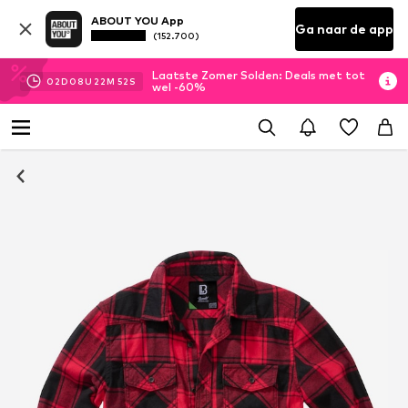
ABOUT YOU App
Ga naar de app
(152.700)
Laatste Zomer Solden: Deals met tot
02
D
08
U
22
M
51
S
wel -60%