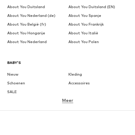
About You Duitsland
About You Duitsland (EN)
About You Nederland (de)
About You Spanje
About You België (fr)
About You Frankrijk
About You Hongarije
About You Italië
About You Nederland
About You Polen
BABY'S
Nieuw
Kleding
Schoenen
Accessoires
SALE
Meer
MEISJES
Kinderen (maat 92-140)
Teens (maat 140-176)
JONGENS