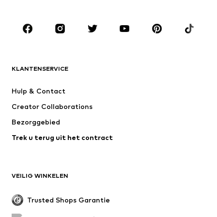
Kinderen (maat 92-140)
Teens (maat 140-176)
MERKEN
ADIDAS ORIGINALS
new balance
NAME IT
ADIDAS SPORTSWEAR
KLANTENSERVICE
Next
Nike Sportswear
Hulp & Contact
WE Fashion
Jack & Jones Junior
Creator Collaborations
Bezorggebied
Trek u terug uit het contract
VEILIG WINKELEN
Trusted Shops Garantie