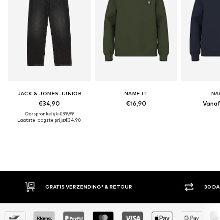
JACK & JONES JUNIOR
NAME IT
NA
€34,90
€16,90
Vanaf
Oorspronkelijk: €39,99
Laatste laagste prijs:
€34,90
ING* & RETOUR
30 DAGEN BEDENKTIJD