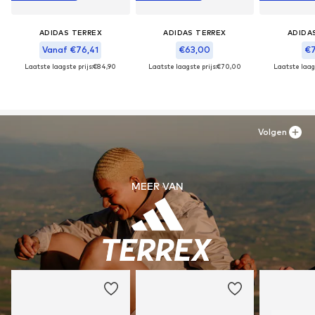
ADIDAS TERREX
ADIDAS TERREX
ADIDA
Vanaf €76,41
€63,00
€7
Laatste laagste prijs:
€84,90
Laatste laagste prijs:
€70,00
Laatste laags
Volgen
MEER VAN