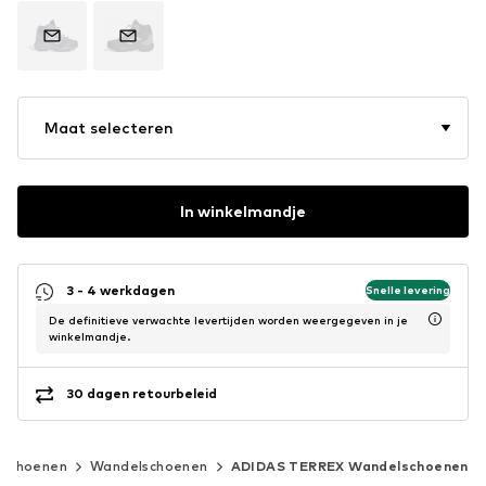
Maat selecteren
In winkelmandje
3 - 4 werkdagen
Snelle levering
De definitieve verwachte levertijden worden weergegeven in je
winkelmandje.
30 dagen retourbeleid
tschoenen
Wandelschoenen
ADIDAS TERREX Wandelschoenen