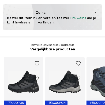
Eigenschap: Waterdicht
Snel vetersysteem
Membraan: Gore-Tex
Coins
Item nr.
TEX1217002000001
Gebruik: Terrein/spoor
Bestel dit item nu en verdien tot wel 
+95 Coins
 die je 
Outdoorschoenen: Hiking
kunt inwisselen in kortingen.
Zool: Continental
Zool: ADIFIT
Demping: EVA tussenzool
DIT VIND JE MISSCHIEN OOK LEUK
Vergelijkbare producten
COUPON
COUPON
COUPO