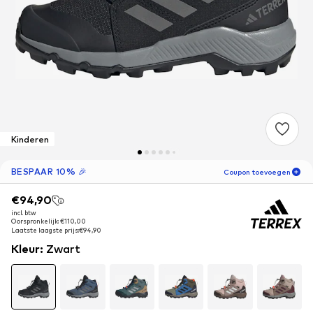
Kinderen
BESPAAR 10% 🎉
Coupon toevoegen
€94,90
€94,90
08
U
21
M
incl. btw
incl. btw
Oorspronkelijk: €110,00
Oorspronkelijk: €110,00
uitsluitend voor
-10
%
Laatste laagste prijs:
Laatste laagste prijs:
€94,90
€94,90
nieuwe klanten! 🎁
Kleur
:
Zwart
Alleen voor je volgende bestelling 🎉
Kinderen