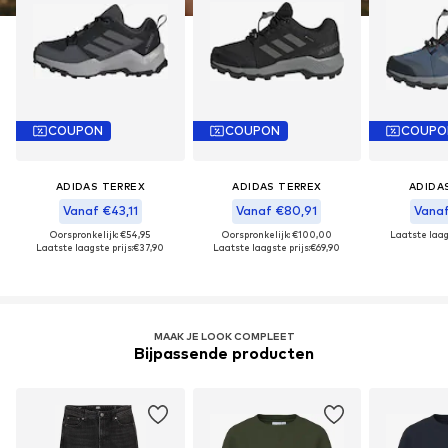
COUPON
COUPON
COUPO
ADIDAS TERREX
ADIDAS TERREX
ADIDA
Vanaf €43,11
Vanaf €80,91
Vanaf
Oorspronkelijk: €54,95
Oorspronkelijk: €100,00
Laatste laags
Laatste laagste prijs:
€37,90
Laatste laagste prijs:
€69,90
MAAK JE LOOK COMPLEET
Bijpassende producten