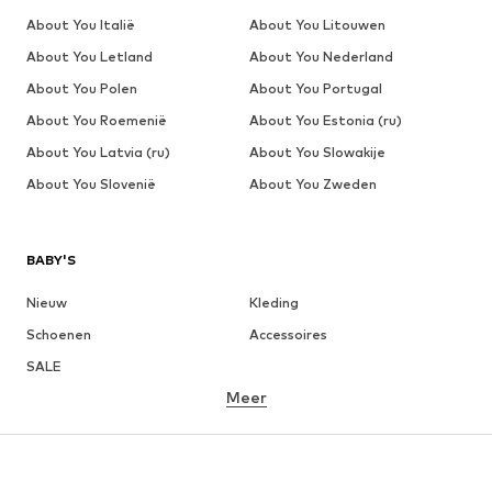
About You Italië
About You Litouwen
About You Letland
About You Nederland
About You Polen
About You Portugal
About You Roemenië
About You Estonia (ru)
About You Latvia (ru)
About You Slowakije
About You Slovenië
About You Zweden
BABY'S
Nieuw
Kleding
Schoenen
Accessoires
SALE
Meer
MEISJES
Kinderen (maat 92-140)
Teens (maat 140-176)