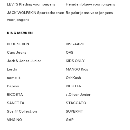
LEVI'S Kleding voor jongens
Hemden blauw voor jongens
JACK WOLFSKIN Sportschoenen
Regular jeans voor jongens
voor jongens
KIND MERKEN
BLUE SEVEN
BISGAARD
Cars Jeans
OVS
Jack & Jones Junior
KIDS ONLY
Lurchi
MANGO Kids
name it
OshKosh
Pepino
RICHTER
RICOSTA
s.Oliver Junior
SANETTA
STACCATO
Steiff Collection
SUPERFIT
VINGINO
GAP