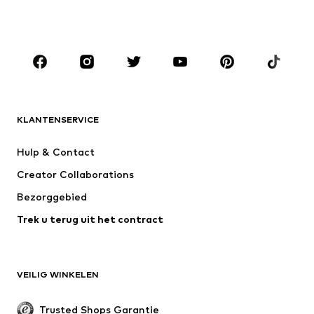
JONGENS
Kinderen (maat 92-140)
Teens (maat 140-176)
MERKEN
ADIDAS ORIGINALS
new balance
NAME IT
ADIDAS SPORTSWEAR
KLANTENSERVICE
Next
Nike Sportswear
Hulp & Contact
WE Fashion
ONLY GIRLS
Creator Collaborations
Bezorggebied
Trek u terug uit het contract
VEILIG WINKELEN
Trusted Shops Garantie