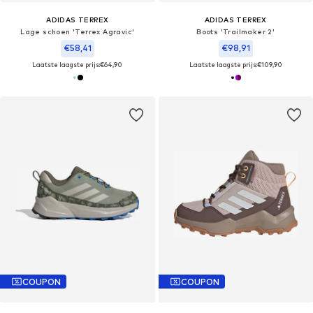
ADIDAS TERREX
ADIDAS TERREX
Lage schoen 'Terrex Agravic'
Boots 'Trailmaker 2'
€58,41
€98,91
Laatste laagste prijs:
€64,90
Laatste laagste prijs:
€109,90
COUPON
COUPON