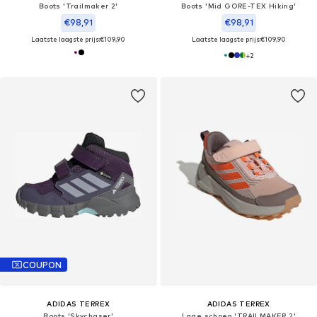
Boots 'Trailmaker 2'
Boots 'Mid GORE-TEX Hiking'
€98,91
€98,91
Laatste laagste prijs:
€109,90
Laatste laagste prijs:
€109,90
+
2
COUPON
ADIDAS TERREX
ADIDAS TERREX
Boots 'Skychaser'
Lage schoen 'TRAILMAKER 2'