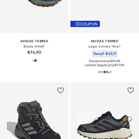
COUPON
ADIDAS TERREX
ADIDAS TERREX
Boots 'AX4R'
Lage schoen 'Ax4r'
€74,90
Vanaf €43,11
Oorspronkelijk: €54,95
Laatste laagste prijs:
€37,90
+
1