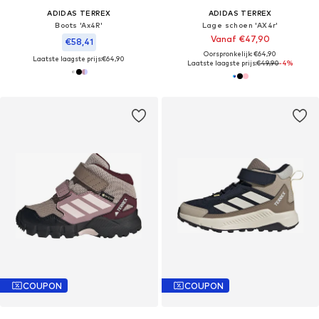
ADIDAS TERREX
ADIDAS TERREX
Boots 'Ax4R'
Lage schoen 'AX4r'
Vanaf €47,90
€58,41
Oorspronkelijk: €64,90
Laatste laagste prijs:
€64,90
Laatste laagste prijs:
€49,90
-4%
COUPON
COUPON