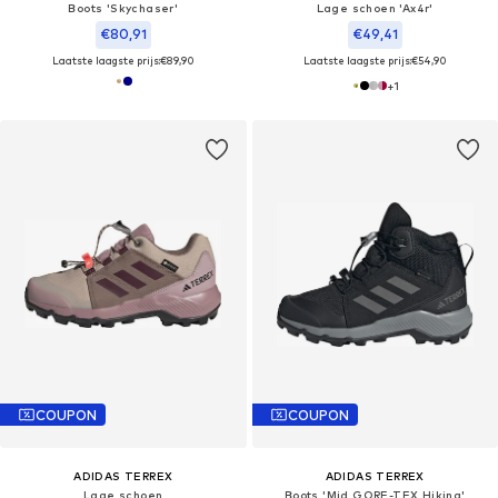
Boots 'Skychaser'
Lage schoen 'Ax4r'
€80,91
€49,41
Laatste laagste prijs:
€89,90
Laatste laagste prijs:
€54,90
+
1
COUPON
COUPON
ADIDAS TERREX
ADIDAS TERREX
Lage schoen
Boots 'Mid GORE-TEX Hiking'