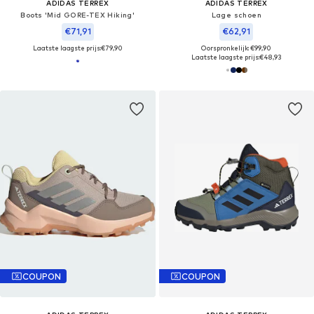
ADIDAS TERREX
ADIDAS TERREX
Boots 'Mid GORE-TEX Hiking'
Lage schoen
€71,91
€62,91
Laatste laagste prijs:
€79,90
Oorspronkelijk: €99,90
Laatste laagste prijs:
€48,93
COUPON
COUPON