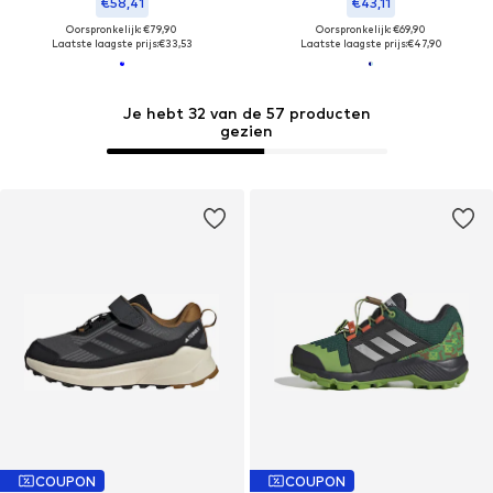
€58,41
€43,11
Oorspronkelijk: €79,90
Oorspronkelijk: €69,90
Laatste laagste prijs:
€33,53
Laatste laagste prijs:
€47,90
Je hebt 32 van de 57 producten
gezien
COUPON
COUPON