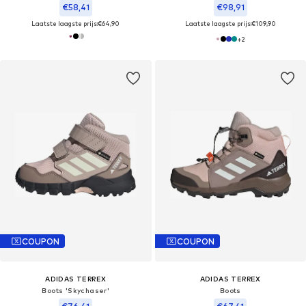
€58,41
€98,91
Laatste laagste prijs:
€64,90
Laatste laagste prijs:
€109,90
+
2
COUPON
COUPON
ADIDAS TERREX
ADIDAS TERREX
Boots 'Skychaser'
Boots