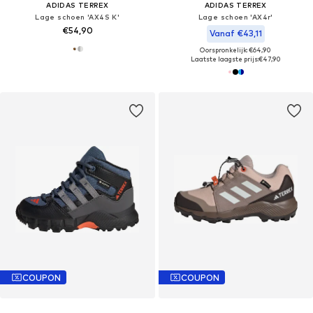
ADIDAS TERREX
ADIDAS TERREX
Lage schoen 'AX4S K'
Lage schoen 'AX4r'
€54,90
Vanaf €43,11
Oorspronkelijk: €64,90
Laatste laagste prijs:
€47,90
COUPON
COUPON