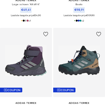
ADIDAS TERREX
ADIDAS TERREX
Lage schoen 'AX4R K'
Boots
€49,41
€98,91
Laatste laagste prijs:
€54,90
Laatste laagste prijs:
€109,90
+
1
+
2
COUPON
COUPON
ADIDAS TERREX
ADIDAS TERREX