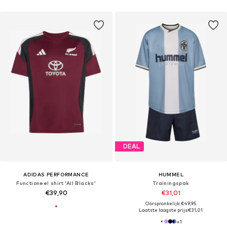
DEAL
ADIDAS PERFORMANCE
HUMMEL
Functioneel shirt 'All Blacks'
Trainingspak
€39,90
€31,01
Oorspronkelijk: €49,95
Laatste laagste prijs:
€31,01
+
1