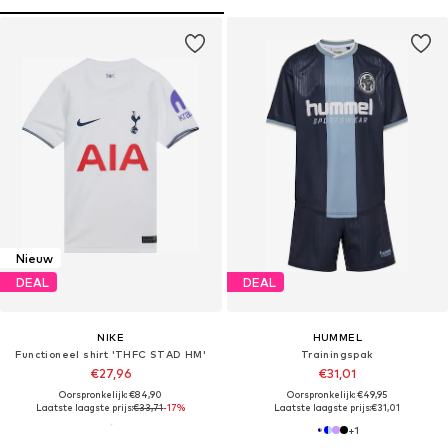
Nieuw
DEAL
DEAL
NIKE
HUMMEL
Functioneel shirt 'THFC STAD HM'
Trainingspak
€27,96
€31,01
Oorspronkelijk: €84,90
Oorspronkelijk: €49,95
Laatste laagste prijs:
€33,71
-17%
Laatste laagste prijs:
€31,01
+
1