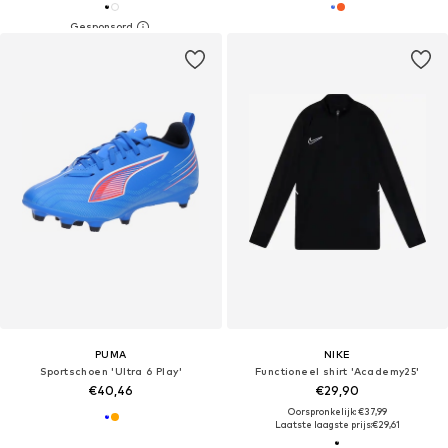
PUMA
NIKE
Sportschoen 'Ultra 6 Play'
Functioneel shirt 'Academy25'
€40,46
€29,90
Oorspronkelijk: €37,99
Laatste laagste prijs:
€29,61