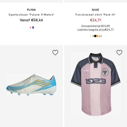
PUMA
NIKE
Sportschoen 'Future 9 Match'
Functioneel shirt 'Park IV'
Vanaf €58,46
€24,71
Oorspronkelijk: €32,95
Laatste laagste prijs:
€24,71
+
1