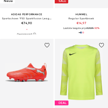
Nieuw
SALE
ADIDAS PERFORMANCE
HUMMEL
Sportschoen 'F50 Sparkfusion League'
Regular Sportbroek
€74,90
€14,97
Laatste laagste prijs:
€29,95
-50%
DEAL