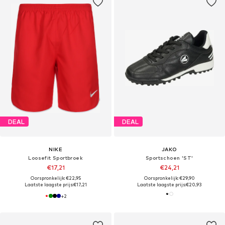
DEAL
DEAL
NIKE
JAKO
Loosefit Sportbroek
Sportschoen 'ST'
€17,21
€24,21
Oorspronkelijk: €22,95
Oorspronkelijk: €29,90
Laatste laagste prijs:
€17,21
Laatste laagste prijs:
€20,93
+
2