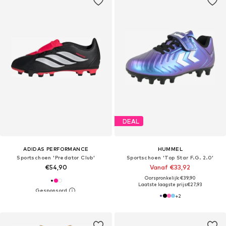
DEAL
ADIDAS PERFORMANCE
HUMMEL
Sportschoen 'Predator Club'
Sportschoen 'Top Star F.G. 2.0'
€54,90
Vanaf €33,92
Oorspronkelijk: €39,90
Laatste laagste prijs:
€27,93
+
2