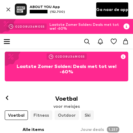
ABOUT YOU App
Ga naar de app
(152.700)
Laatste Zomer Solden: Deals met tot
02
D
08
U
34
M
04
S
wel -60%
02
D
08
U
34
M
04
S
Laatste Zomer Solden: Deals met tot wel
-60%
Voetbal
voor meisjes
Voetbal
Fitness
Outdoor
Ski
Alle items
Jouw deals
1.257