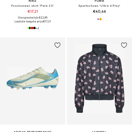
NIKE
PUMA
Functioneel shirt 'Park 20'
Sportschoen 'Ultra 6 Play'
€17,21
€40,46
Oorspronkelijk: €22,95
Laatste laagste prijs:
€17,21
+
2
ADIDAS PERFORMANCE
HUMMEL