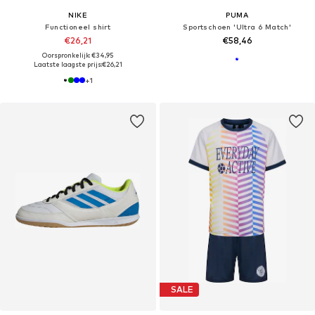
NIKE
PUMA
Functioneel shirt
Sportschoen 'Ultra 6 Match'
€26,21
€58,46
Oorspronkelijk: €34,95
Laatste laagste prijs:
€26,21
+
1
SALE