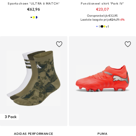
Sportschoen 'ULTRA 6 MATCH'
Functioneel shirt 'Park IV'
€62,96
€23,07
Oorspronkelijk: €32,95
Laatste laagste prijs:
€24,71
-6%
+
1
3 Pack
ADIDAS PERFORMANCE
PUMA