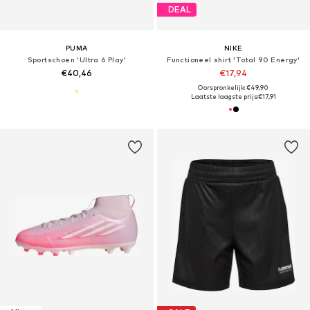
DEAL
PUMA
NIKE
Sportschoen 'Ultra 6 Play'
Functioneel shirt 'Total 90 Energy'
€40,46
€17,94
Oorspronkelijk: €49,90
Laatste laagste prijs:
€17,91