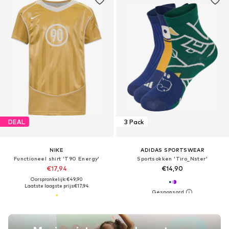
DEAL
3 Pack
NIKE
ADIDAS SPORTSWEAR
Functioneel shirt 'T90 Energy'
Sportsokken 'Tiro_Nster'
€17,94
€14,90
Oorspronkelijk: €49,90
Laatste laagste prijs:
€17,94