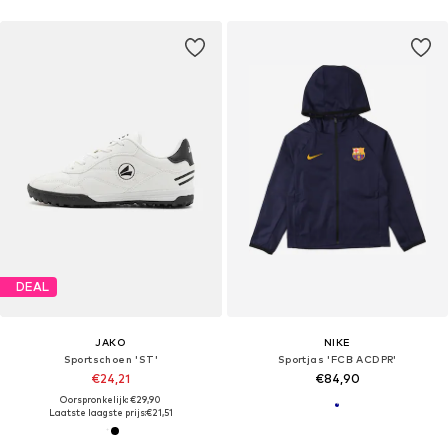
DEAL
JAKO
NIKE
Sportschoen 'ST'
Sportjas 'FCB ACDPR'
€24,21
€84,90
Oorspronkelijk: €29,90
Laatste laagste prijs:
€21,51