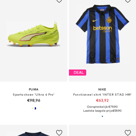
DEAL
PUMA
NIKE
Sportschoen 'Ultra 6 Pro'
Functioneel shirt 'INTER STAD HM'
€98,96
€63,92
Oorspronkelijk: €79,90
Laatste laagste prijs:
€59,90