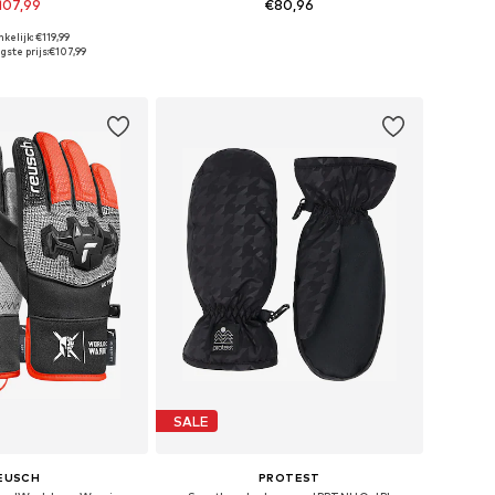
107,99
€80,96
kelijk: €119,99
r in vele maten
Beschikbare maten: 122, 140, 146, 152, 158, 164
ste prijs:
€107,99
nkelmandje
In winkelmandje
SALE
EUSCH
PROTEST