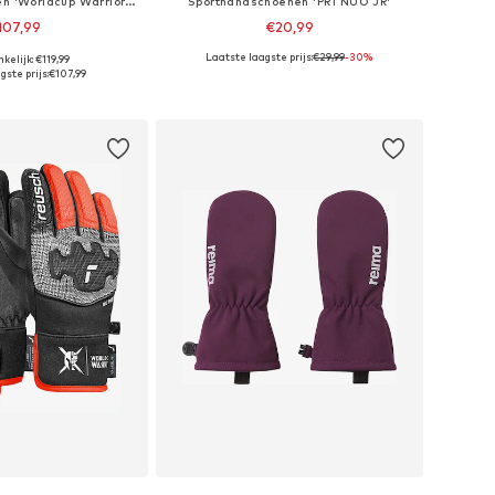
Sporthandschoenen 'Worldcup Warrior R-TEX® XT'
Sporthandschoenen 'PRTNUO JR'
107,99
€20,99
Laatste laagste prijs:
€29,99
-30%
kelijk: €119,99
r in vele maten
Beschikbare maten: S, M, L, XL
ste prijs:
€107,99
nkelmandje
In winkelmandje