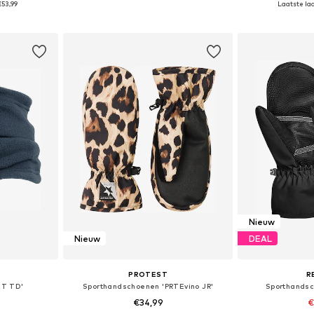
€53,99
Laatste laa
dje
In winkelmandje
In wi
Nieuw
Nieuw
DEAL
PROTEST
R
NT TD'
Sporthandschoenen 'PRTEvino JR'
Sporthandsc
€34,99
€