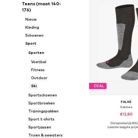
Teens (maat 140-
176)
Nieuw
Kleding
Schoenen
Sport
Sporten
Voetbal
Fitness
Outdoor
Ski
DEAL
Sportschoenen
FALKE
Sportbroeken
Sokken
Trainingspakken
€12,80
Sport t-shirts
Oorspronkelijk: €16
Sportjassen
Laatste laagste prijs:
In winkelman
Truien & sweaters