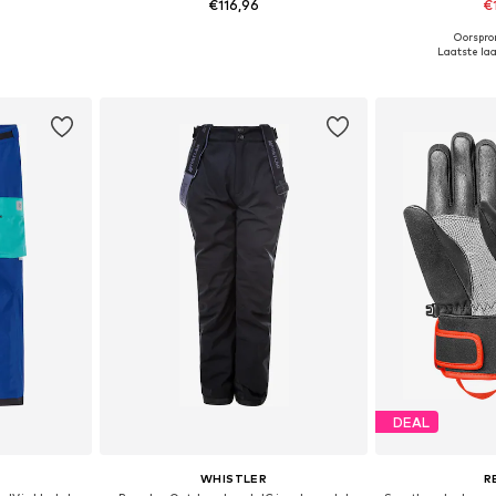
€116,96
€
Oorspron
 maten
Beschikbaar in vele maten
Beschikbaa
Laatste laag
dje
In winkelmandje
In wi
DEAL
WHISTLER
R