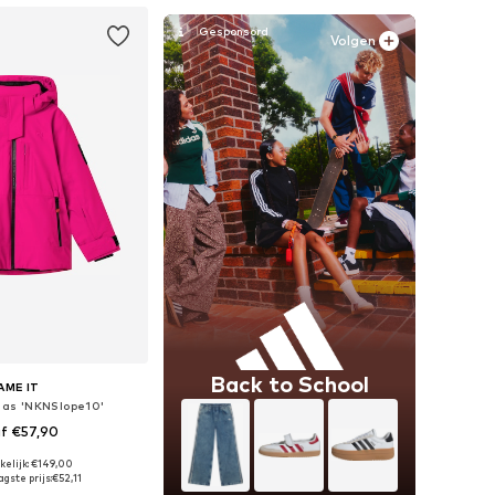
Volgen
Back to School
AME IT
 jas 'NKNSlope10'
f €57,90
+
2
kelijk: €149,00
r in vele maten
gste prijs:
€52,11