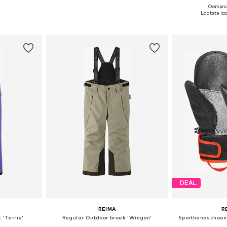
Oorspron
ne Size
Beschikbare maten: S, M, L, XL
Beschikbaa
Laatste laa
dje
In winkelmandje
In wi
DEAL
REIMA
R
 'Terrie'
Regular Outdoor broek 'Wingon'
Sporthandschoen