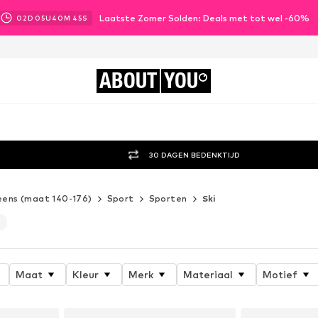
Laatste Zomer Solden: Deals met tot wel -60%
02
D
05
U
40
M
43
S
ABOUT
YOU
30 DAGEN BEDENKTIJD
eens (maat 140-176)
Sport
Sporten
Ski
5
Maat
Kleur
Merk
Materiaal
Motief