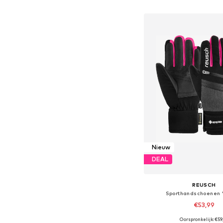
In winkelman
Nieuw
DEAL
REUSCH
Sporthandschoenen '
€53,99
Oorspronkelijk: €59
Beschikbare maten: M, M-