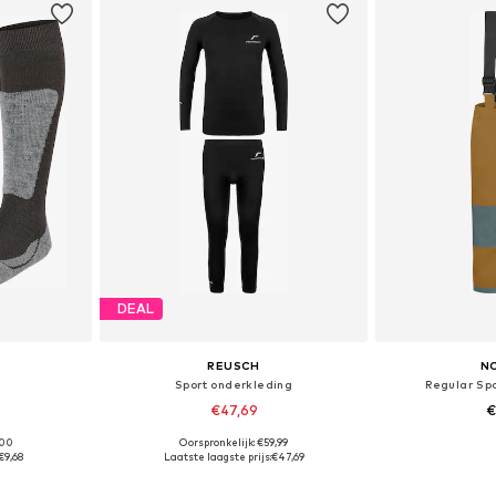
DEAL
REUSCH
N
Sport onderkleding
Regular Sp
€47,69
€
,00
Oorspronkelijk: €59,99
Beschikbare maten: 23-26, 27-30, 35-38, 39-42
Beschikbaar in vele maten
Beschikbaa
€9,68
Laatste laagste prijs:
€47,69
dje
In winkelmandje
In wi