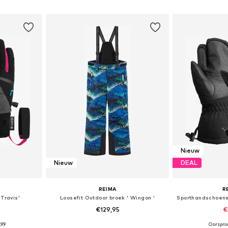
dje
In winkelmandje
In wi
Nieuw
Nieuw
DEAL
REIMA
R
Travis'
Loosefit Outdoor broek ' Wingon '
€129,95
€
,99
Oorspron
L, L, L-XL
Beschikbare maten: 134, 140, 146, 152, 158, 164
Beschikbaa