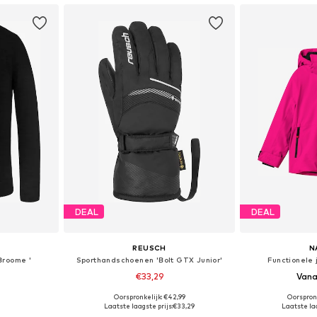
DEAL
DEAL
REUSCH
N
Broome '
Sporthandschoenen 'Bolt GTX Junior'
Functionele
€33,29
Vana
Oorspronkelijk: €42,99
Oorspron
 maten
Beschikbaar in vele maten
Beschikbaa
Laatste laagste prijs:
€33,29
Laatste laa