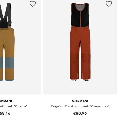
ORMANI
NORMANI
ortbroek 'Chena'
Regular Outdoor broek 'Carmacks'
58,46
€80,96
+
6
r in vele maten
Beschikbaar in vele maten
nkelmandje
In winkelmandje