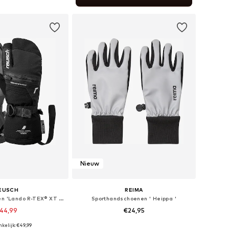
nkelmandje
Nieuw
EUSCH
REIMA
Sporthandschoenen 'Lando R-TEX® XT Junior Lobster'
Sporthandschoenen ' Heippa '
44,99
€24,95
kelijk: €49,99
r in vele maten
Beschikbare maten: XS, S, M, L, XL, XXL