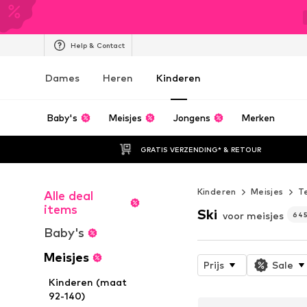
Help & Contact
Dames
Heren
Kinderen
Baby's
Meisjes
Jongens
Merken
GRATIS VERZENDING* & RETOUR
Kinderen
Meisjes
T
Alle deal
items
Ski
voor meisjes
64
Baby's
Meisjes
Prijs
Sale
Kinderen (maat
92-140)