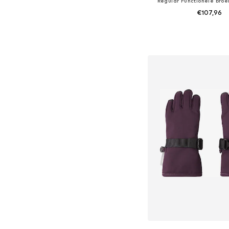
Regular Functionele broe
€107,96
Beschikbaar in vele
In winkelman