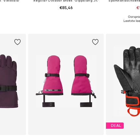
k 'Viekkala'
Regular Outdoor broek 'Gippslang Jr.'
€85,46
€
Oorspron
 maten
Beschikbaar in vele maten
Beschikbaa
Laatste laag
dje
In winkelmandje
In wi
DEAL