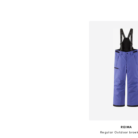
Beschikbare maten: O
In winkelman
REIMA
Regular Outdoor broek