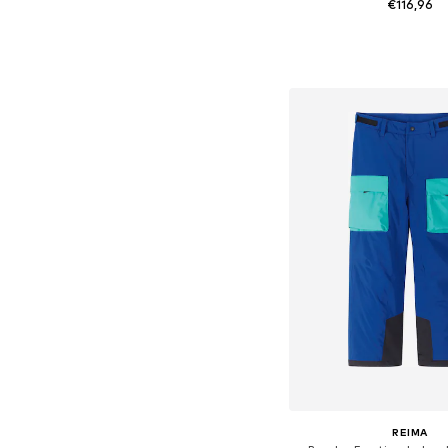
€116,96
Beschikbaar in vele
In winkelman
REIMA