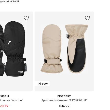
gste prijs:
€44,99
nkelmandje
In winkelmandje
Nieuw
EUSCH
PROTEST
hoenen 'Wonder'
Sporthandschoenen 'PRTKING JR'
28,79
€34,99