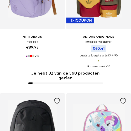
COUPON
NITROBAGS
ADIDAS ORIGINALS
Rugzak
Rugzak 'Archive'
€89,95
€40,41
Laatste laagste prijs:
€44,90
+
14
Je hebt 32 van de 568 producten
gezien