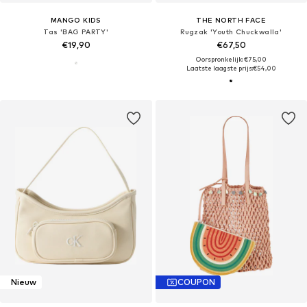
MANGO KIDS
THE NORTH FACE
Tas 'BAG PARTY'
Rugzak 'Youth Chuckwalla'
€19,90
€67,50
Oorspronkelijk: €75,00
Laatste laagste prijs:
€54,00
Nieuw
COUPON