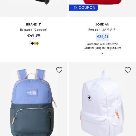
COUPON
BRANDIT
JORDAN
Rugzak 'Cooper'
Rugzak 'JAM AIR'
€49,99
€31,41
Oorspronkelijk: €49,90
Laatste laagste prijs:
€17,96