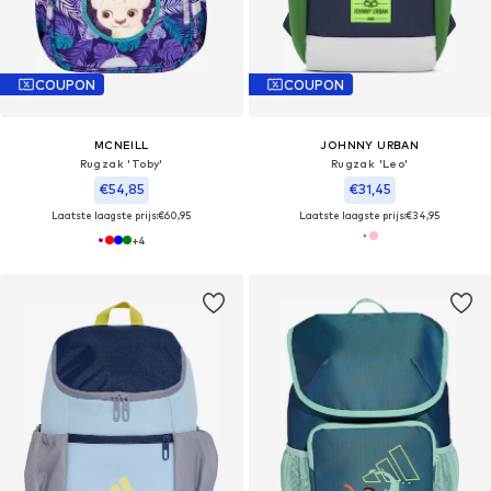
COUPON
COUPON
MCNEILL
JOHNNY URBAN
Rugzak 'Toby'
Rugzak 'Leo'
€54,85
€31,45
Laatste laagste prijs:
€60,95
Laatste laagste prijs:
€34,95
+
4