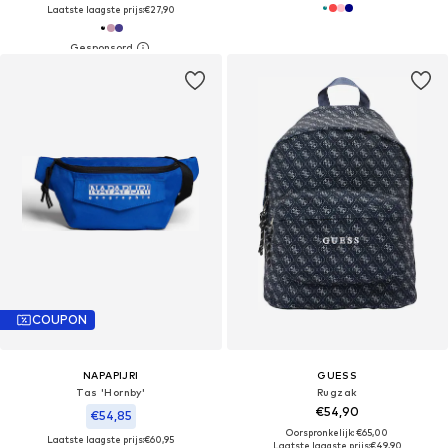
Laatste laagste prijs:
€27,90
COUPON
NAPAPIJRI
GUESS
Tas 'Hornby'
Rugzak
€54,90
€54,85
Oorspronkelijk: €65,00
Laatste laagste prijs:
€60,95
Laatste laagste prijs:
€49,90