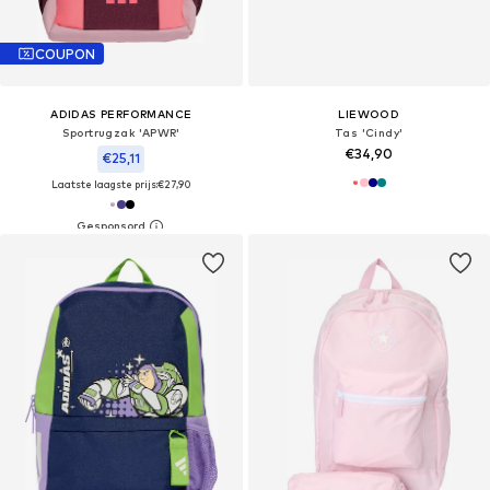
COUPON
ADIDAS PERFORMANCE
LIEWOOD
Sportrugzak 'APWR'
Tas 'Cindy'
€34,90
€25,11
Laatste laagste prijs:
€27,90