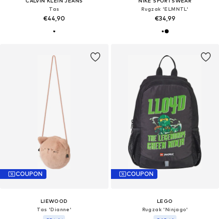
CALVIN KLEIN JEANS
NIKE SPORTSWEAR
Tas
Rugzak 'ELMNTL'
€44,90
€34,99
COUPON
COUPON
LIEWOOD
LEGO
Tas 'Dianne'
Rugzak 'Ninjago'