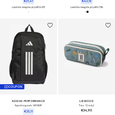
€31,41
€43,16
Laatste laagste prijs:
€34,90
Laatste laagste prijs:
€47,96
COUPON
ADIDAS PERFORMANCE
LIEWOOD
Sportrugzak 'APWR'
Tas 'Cindy'
€34,90
€25,11