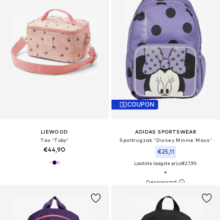
COUPON
LIEWOOD
ADIDAS SPORTSWEAR
Tas 'Toby'
Sportrugzak 'Disney Minnie Maus'
€44,90
€25,11
Laatste laagste prijs:
€27,90