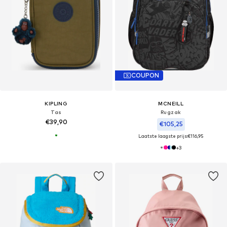
COUPON
KIPLING
MCNEILL
Tas
Rugzak
€39,90
€105,25
Laatste laagste prijs:
€116,95
+
3