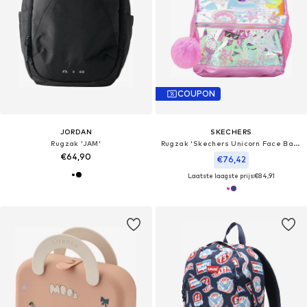
COUPON
JORDAN
SKECHERS
Rugzak 'JAM'
Rugzak 'Skechers Unicorn Face Backpack'
€64,90
€76,42
Laatste laagste prijs:
€84,91