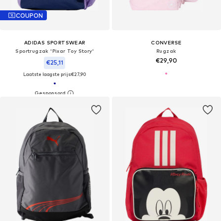
COUPON
ADIDAS SPORTSWEAR
CONVERSE
Sportrugzak 'Pixar Toy Story'
Rugzak
€29,90
€25,11
Laatste laagste prijs:
€27,90