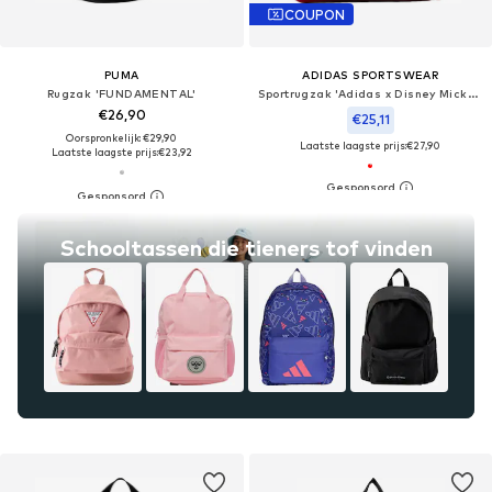
COUPON
PUMA
ADIDAS SPORTSWEAR
Rugzak 'FUNDAMENTAL'
Sportrugzak 'Adidas x Disney Micky Maus'
€26,90
€25,11
Oorspronkelijk: €29,90
Laatste laagste prijs:
€27,90
Laatste laagste prijs:
€23,92
Schooltassen die tieners tof vinden