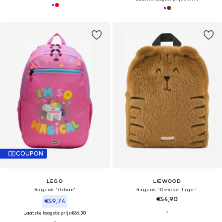
COUPON
LEGO
LIEWOOD
Rugzak 'Urban'
Rugzak 'Denise Tiger'
€54,90
€59,74
Laatste laagste prijs:
€66,38