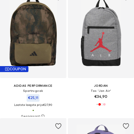
COUPON
ADIDAS PERFORMANCE
JORDAN
Sportrugzak
Tas 'Jan Air'
€34,90
€25,11
Laatste laagste prijs:
€27,90